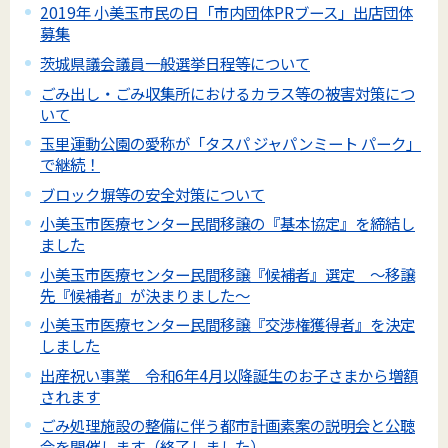
2019年 小美玉市民の日「市内団体PRブース」出店団体
募集
茨城県議会議員一般選挙日程等について
ごみ出し・ごみ収集所におけるカラス等の被害対策につ
いて
玉里運動公園の愛称が「タスパ ジャパンミート パーク」
で継続！
ブロック塀等の安全対策について
小美玉市医療センター民間移譲の『基本協定』を締結し
ました
小美玉市医療センター民間移譲『候補者』選定 ～移譲
先『候補者』が決まりました～
小美玉市医療センター民間移譲『交渉権獲得者』を決定
しました
出産祝い事業 令和6年4月以降誕生のお子さまから増額
されます
ごみ処理施設の整備に伴う都市計画素案の説明会と公聴
会を開催します（終了しました）