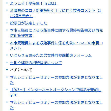
ようこそ！夢先生！in 2021
茨城県のコロナ対策指針引上げに伴う市長コメント（1
月20日発表）
投票日が決定しました
本市元職員による収賄事件に関する最終報告書及び再発
防止策提言書
本市元職員による収賄事件に係る判決についての市長コ
メント
いばらき＆おみたま男女共同参画推進フォーラム
土地や建物の相続登記について
ハチについて
マルシェデビューセミナーの参加方法が変更となりまし
た
【9/3～】インターネットオークションで備品を売却し
ます
マルシェデビューセミナーの参加方法が変更となりまし
た