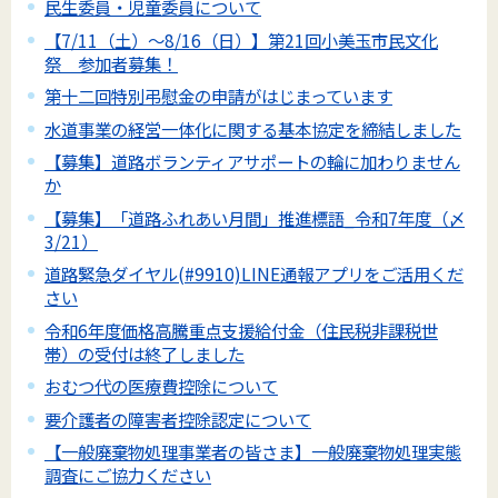
民生委員・児童委員について
【7/11（土）～8/16（日）】第21回小美玉市民文化
祭 参加者募集！
第十二回特別弔慰金の申請がはじまっています
水道事業の経営一体化に関する基本協定を締結しました
【募集】道路ボランティアサポートの輪に加わりません
か
【募集】「道路ふれあい月間」推進標語_令和7年度（〆
3/21）
道路緊急ダイヤル(#9910)LINE通報アプリをご活用くだ
さい
令和6年度価格高騰重点支援給付金（住民税非課税世
帯）の受付は終了しました
おむつ代の医療費控除について
要介護者の障害者控除認定について
【一般廃棄物処理事業者の皆さま】一般廃棄物処理実態
調査にご協力ください