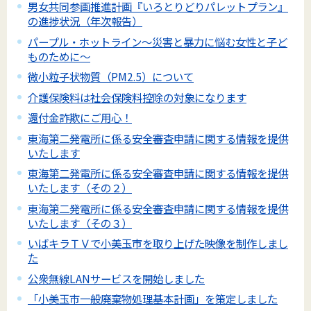
男女共同参画推進計画『いろとりどりパレットプラン』
の進捗状況（年次報告）
パープル・ホットライン～災害と暴力に悩む女性と子ど
ものために～
微小粒子状物質（PM2.5）について
介護保険料は社会保険料控除の対象になります
還付金詐欺にご用心！
東海第二発電所に係る安全審査申請に関する情報を提供
いたします
東海第二発電所に係る安全審査申請に関する情報を提供
いたします（その２）
東海第二発電所に係る安全審査申請に関する情報を提供
いたします（その３）
いばキラＴＶで小美玉市を取り上げた映像を制作しまし
た
公衆無線LANサービスを開始しました
「小美玉市一般廃棄物処理基本計画」を策定しました