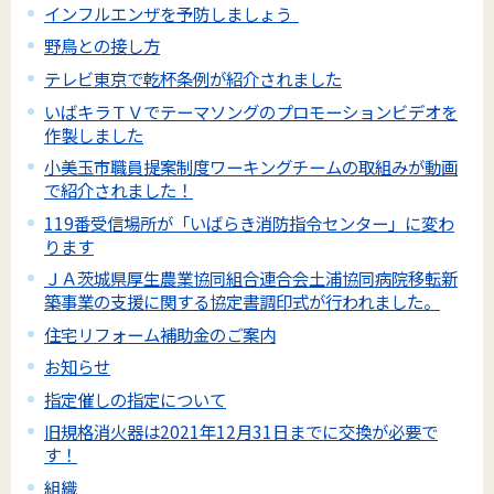
インフルエンザを予防しましょう
野鳥との接し方
テレビ東京で乾杯条例が紹介されました
いばキラＴＶでテーマソングのプロモーションビデオを
作製しました
小美玉市職員提案制度ワーキングチームの取組みが動画
で紹介されました！
119番受信場所が「いばらき消防指令センター」に変わ
ります
ＪＡ茨城県厚生農業協同組合連合会土浦協同病院移転新
築事業の支援に関する協定書調印式が行われました。
住宅リフォーム補助金のご案内
お知らせ
指定催しの指定について
旧規格消火器は2021年12月31日までに交換が必要で
す！
組織