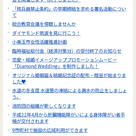
「核兵器禁止条約」の早期締結を求める署名活動につい
て
総合教育会議を傍聴しませんか
ダイヤモンド筑波を見に行こう！
小美玉市女性活躍推進計画
臨時福祉給付金（経済対策分）の受付終了のお知らせ
恋愛・結婚イメージアッププロモーションムービー
「Diamond Wedding」を制作しました！
オリジナル婚姻届＆結婚記念証の配布・贈呈が始まりま
した♥
水道の冬支度 水道管の凍結による漏水の防止をしましょ
う。
消防団の組織が新しくなります
平成22年4月から肝臓機能障がいによる身体障がい者手
帳が交付されます
9市町村で施設の広域利用ができます