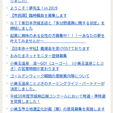
りました）
ようこそ！夢先生！in 2019
【市民課】臨時職員を募集します
ＮＴＴ東日本茨城支店と「多分野連携に関する協定」を
締結しました
起業に興味のある女性の方募集中！！！～あなたの夢を
叶えてみませんか～
【日本赤十字社】義援金を受け付けております
おみたまネットモニター登録募集
小美玉温泉 湯～GO!（ユーゴー）（小美玉温泉ことぶ
き）の営業時間が変わります
ゴールデンウィーク期間の業務案内等について
小美玉温泉ことぶきのネーミングライツ・パートナーが
決定しました。
平成30年度茨城県広報コンクールにおいて特選・準特選
を受賞しました！
小美玉市立地適正化計画（案）の意見募集を実施します