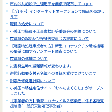
市内公共施設で生理用品を無償で配布しています
【7/14～】インターネットオークションで備品を売却し
ます
職員の処分について
小美玉市職員不正事案検証等委員会の開催について
市職員の起訴及び検証等委員会の設置について
【廃棄物処理事業者の方】新型コロナワクチン職域接種
の要望に関するアンケート調査について
市職員の逮捕について
災害発生時の避難情報が変わります。
避難行動要支援者名簿への登録を受けつけています
耐震改修促進計画について
小美玉市移住定住サイト「おみたまくらし」がオープン
しました
【事業者の方】新型コロナウイルス感染症に係る各種支
援制度(一般廃棄物処理事業者）