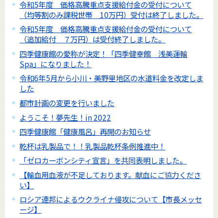
令和5年度 価格高騰重点支援給付金の受付について
（均等割のみ課税世帯 10万円）受付は終了しました。
令和5年度 価格高騰重点支援給付金の受付について
（追加給付 ７万円）は受付終了しました。
四季健康館の愛称が決定！「四季健幸館 浅美運輸
Spa」になりました！
令和6年5月から小川・美野里地区の水道料金を改定しま
した
都市計画の変更を行いました
ようこそ！夢先生！in 2022
四季健康館「健康風呂」再開のお知らせ
乾杯は乳製品で！！乳製品乾杯条例推進中！
「ゼロカーボンシティ宣言」を共同表明しました。
【輸血用血液が不足しております。献血にご協力くださ
い】
ロシア連邦によるウクライナ侵攻について【市長メッセ
ージ】