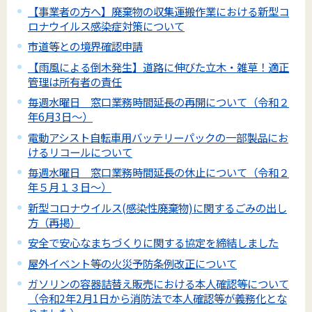
【事業者の方へ】廃棄物の収集運搬作業における新型コ
ロナウイルス感染症対策について
市道等との境界確認申請
【雨風による倒木発生】道路に伸びた立木・雑草！適正
管理は所有者の責任
毎週水曜日 窓口業務時間延長の再開について（令和２
年6月3日～）
電動アシスト自転車用バッテリーパックの一部製品にお
けるリコールについて
毎週水曜日 窓口業務時間延長の休止について（令和２
年５月１３日～）
新型コロナウイルス(感染性廃棄物)に関するごみの出し
方（再掲）
安全で安心なまちづくりに関する協定を締結しました
屋外イベント等の火災予防条例改正について
ガソリンの容器詰替え販売における本人確認等について
（令和2年2月1日から消防法で本人確認等が義務化とな