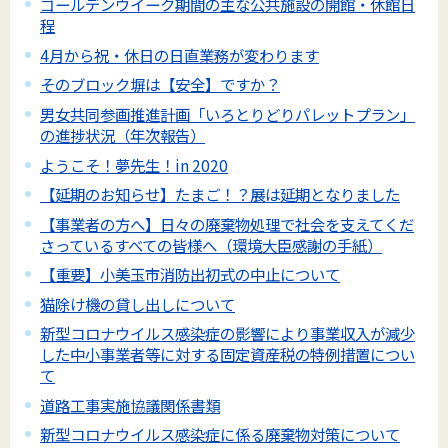
ゴールデンウイーク期間の主な公共施設の開館・休館日
程
4月から祝・休日の日直業務が変わります
そのブロック塀は【安全】ですか？
男女共同参画推進計画「いろとりどりパレットプラン」
の進捗状況（年次報告）
ようこそ！夢先生！in 2020
【延期のお知らせ】たまご！？展は延期となりました
【事業者の方へ】日々の廃棄物処理で社会を支えてくだ
さっているすべての皆様へ（環境大臣感謝の手紙）
【重要】小美玉市消防出初式の中止について
猫除け機の貸し出しについて
新型コロナウイルス感染症の影響により事業収入が減少
した中小事業者等に対する固定資産税の特例措置につい
て
道路工事実施協議関係書類
新型コロナウイルス感染症に係る廃棄物対策について