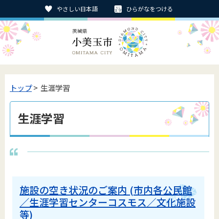
やさしい日本語
ひらがなをつける
トップ
> 生涯学習
生涯学習
施設の空き状況のご案内 (市内各公民館
／生涯学習センターコスモス／文化施設
等)