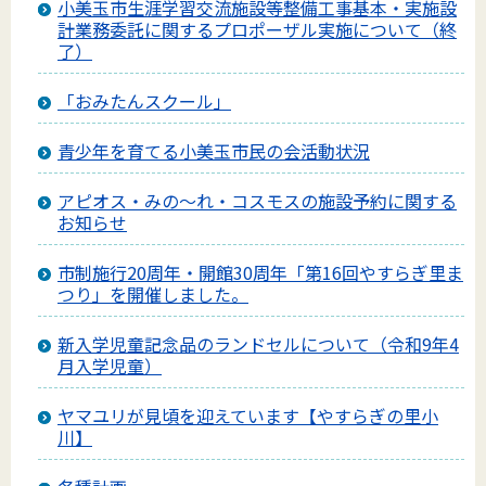
小美玉市生涯学習交流施設等整備工事基本・実施設
計業務委託に関するプロポーザル実施について（終
了）
「おみたんスクール」
青少年を育てる小美玉市民の会活動状況
アピオス・みの～れ・コスモスの施設予約に関する
お知らせ
市制施行20周年・開館30周年「第16回やすらぎ里ま
つり」を開催しました。
新入学児童記念品のランドセルについて（令和9年4
月入学児童）
ヤマユリが見頃を迎えています【やすらぎの里小
川】