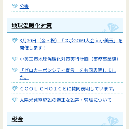
公害
地球温暖化対策
3月20日（金・祝）「スポGOMI大会 in小美玉」を
開催します！
小美玉市地球温暖化対策実行計画（事務事業編）
「ゼロカーボンシティ宣言」を共同表明しまし
た。
ＣＯＯＬ ＣＨＯＩＣＥに賛同表明しています。
太陽光発電施設の適正な設置・管理について
税金