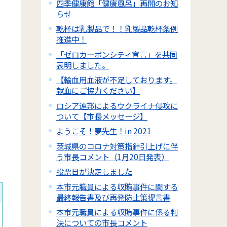
四季健康館「健康風呂」再開のお知
らせ
乾杯は乳製品で！！乳製品乾杯条例
推進中！
「ゼロカーボンシティ宣言」を共同
表明しました。
【輸血用血液が不足しております。
献血にご協力ください】
ロシア連邦によるウクライナ侵攻に
ついて【市長メッセージ】
ようこそ！夢先生！in 2021
茨城県のコロナ対策指針引上げに伴
う市長コメント（1月20日発表）
投票日が決定しました
本市元職員による収賄事件に関する
最終報告書及び再発防止策提言書
本市元職員による収賄事件に係る判
決についての市長コメント