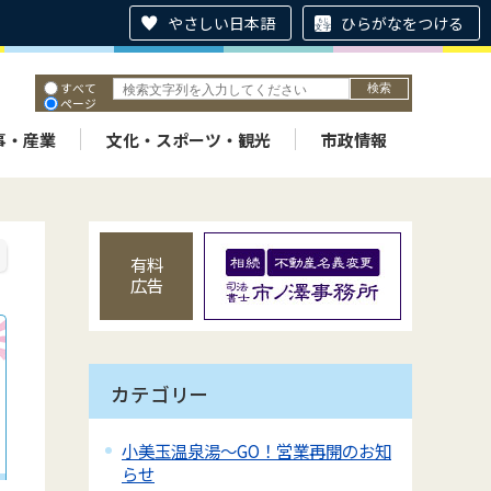
やさしい日本語
ひらがなをつける
すべて
ページ
PDF
ID
事・産業
文化・スポーツ・観光
市政情報
有料
広告
カテゴリー
小美玉温泉湯～GO！営業再開のお知
らせ