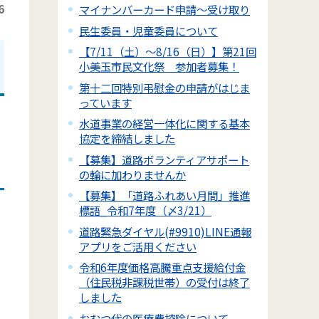
6
マイナンバーカード申請～受け取り
民生委員・児童委員について
【7/11（土）～8/16（日）】第21回
小美玉市民文化祭 参加者募集！
第十二回特別弔慰金の申請がはじま
っています
水道事業の経営一体化に関する基本
協定を締結しました
【募集】道路ボランティアサポート
の輪に加わりませんか
【募集】「道路ふれあい月間」推進
標語_令和7年度（〆3/21）
道路緊急ダイヤル(#9910)LINE通報
アプリをご活用ください
令和6年度価格高騰重点支援給付金
（住民税非課税世帯）の受付は終了
しました
おむつ代の医療費控除について