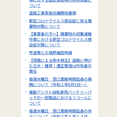
ついて
道路工事実施協議関係書類
新型コロナウイルス感染症に係る廃
棄物対策について
【事業者の方へ】廃棄物の収集運搬
作業における新型コロナウイルス感
染症対策について
市道等との境界確認申請
【雨風による倒木発生】道路に伸び
た立木・雑草！適正管理は所有者の
責任
毎週水曜日 窓口業務時間延長の再
開について（令和２年6月3日～）
電動アシスト自転車用バッテリーパ
ックの一部製品におけるリコールに
ついて
毎週水曜日 窓口業務時間延長の休
止について（令和２年５月１３日