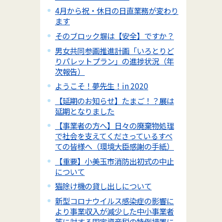
4月から祝・休日の日直業務が変わり
ます
そのブロック塀は【安全】ですか？
男女共同参画推進計画「いろとりど
りパレットプラン」の進捗状況（年
次報告）
ようこそ！夢先生！in 2020
【延期のお知らせ】たまご！？展は
延期となりました
【事業者の方へ】日々の廃棄物処理
で社会を支えてくださっているすべ
ての皆様へ（環境大臣感謝の手紙）
【重要】小美玉市消防出初式の中止
について
猫除け機の貸し出しについて
新型コロナウイルス感染症の影響に
より事業収入が減少した中小事業者
等に対する固定資産税の特例措置に