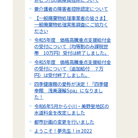
要介護者の障害者控除認定について
【一般廃棄物処理事業者の皆さま】
一般廃棄物処理実態調査にご協力く
ださい
令和5年度 価格高騰重点支援給付金
の受付について（均等割のみ課税世
帯 10万円）受付は終了しました。
令和5年度 価格高騰重点支援給付金
の受付について（追加給付 ７万
円）は受付終了しました。
四季健康館の愛称が決定！「四季健
幸館 浅美運輸Spa」になりまし
た！
令和6年5月から小川・美野里地区の
水道料金を改定しました
都市計画の変更を行いました
ようこそ！夢先生！in 2022
。