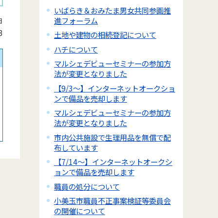
いばらき＆おみたま男女共同参画推
進フォーラム
日
3
土地や建物の相続登記について
ハチについて
マルシェデビューセミナーの参加方
法が変更となりました
【9/3～】インターネットオークショ
ンで備品を売却します
マルシェデビューセミナーの参加方
法が変更となりました
市内公共施設で生理用品を無償で配
布しています
【7/14～】インターネットオークシ
ョンで備品を売却します
職員の処分について
小美玉市職員不正事案検証等委員会
の開催について