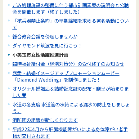
ごみ処理施設の整備に伴う都市計画素案の説明会と公聴
会を開催します（終了しました）
「核兵器禁止条約」の早期締結を求める署名活動につい
て
総合教育会議を傍聴しませんか
ダイヤモンド筑波を見に行こう！
小美玉市女性活躍推進計画
臨時福祉給付金（経済対策分）の受付終了のお知らせ
恋愛・結婚イメージアッププロモーションムービー
「Diamond Wedding」を制作しました！
オリジナル婚姻届＆結婚記念証の配布・贈呈が始まりま
した♥
水道の冬支度 水道管の凍結による漏水の防止をしましょ
う。
消防団の組織が新しくなります
平成22年4月から肝臓機能障がいによる身体障がい者手
帳が交付されます