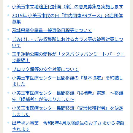
小美玉市立地適正化計画（案）の意見募集を実施します
2019年 小美玉市民の日「市内団体PRブース」出店団体
募集
茨城県議会議員一般選挙日程等について
ごみ出し・ごみ収集所におけるカラス等の被害対策につ
いて
玉里運動公園の愛称が「タスパ ジャパンミート パーク」
で継続！
ブロック塀等の安全対策について
小美玉市医療センター民間移譲の『基本協定』を締結し
ました
小美玉市医療センター民間移譲『候補者』選定 ～移譲
先『候補者』が決まりました～
小美玉市医療センター民間移譲『交渉権獲得者』を決定
しました
出産祝い事業 令和6年4月以降誕生のお子さまから増額
されます