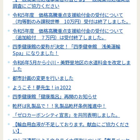
調査にご協力ください
令和5年度 価格高騰重点支援給付金の受付について
（均等割のみ課税世帯 10万円）受付は終了しました。
令和5年度 価格高騰重点支援給付金の受付について
（追加給付 ７万円）は受付終了しました。
四季健康館の愛称が決定！「四季健幸館 浅美運輸
Spa」になりました！
令和6年5月から小川・美野里地区の水道料金を改定しま
した
都市計画の変更を行いました
ようこそ！夢先生！in 2022
四季健康館「健康風呂」再開のお知らせ
乾杯は乳製品で！！乳製品乾杯条例推進中！
「ゼロカーボンシティ宣言」を共同表明しました。
【輸血用血液が不足しております。献血にご協力くださ
い】
ロシア連邦によるウクライナ侵攻について【市長メッセ