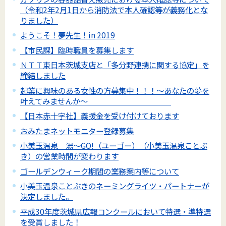
（令和2年2月1日から消防法で本人確認等が義務化とな
りました）
ようこそ！夢先生！in 2019
【市民課】臨時職員を募集します
ＮＴＴ東日本茨城支店と「多分野連携に関する協定」を
締結しました
起業に興味のある女性の方募集中！！！～あなたの夢を
叶えてみませんか～
【日本赤十字社】義援金を受け付けております
おみたまネットモニター登録募集
小美玉温泉 湯～GO!（ユーゴー）（小美玉温泉ことぶ
き）の営業時間が変わります
ゴールデンウィーク期間の業務案内等について
小美玉温泉ことぶきのネーミングライツ・パートナーが
決定しました。
平成30年度茨城県広報コンクールにおいて特選・準特選
を受賞しました！