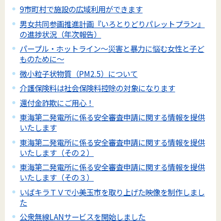
9市町村で施設の広域利用ができます
男女共同参画推進計画『いろとりどりパレットプラン』
の進捗状況（年次報告）
パープル・ホットライン～災害と暴力に悩む女性と子ど
ものために～
微小粒子状物質（PM2.5）について
介護保険料は社会保険料控除の対象になります
還付金詐欺にご用心！
東海第二発電所に係る安全審査申請に関する情報を提供
いたします
東海第二発電所に係る安全審査申請に関する情報を提供
いたします（その２）
東海第二発電所に係る安全審査申請に関する情報を提供
いたします（その３）
いばキラＴＶで小美玉市を取り上げた映像を制作しまし
た
公衆無線LANサービスを開始しました