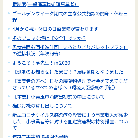
援制度(一般廃棄物処理事業者）
ゴールデンウイーク期間の主な公共施設の開館・休館日
程
4月から祝・休日の日直業務が変わります
そのブロック塀は【安全】ですか？
男女共同参画推進計画「いろとりどりパレットプラン」
の進捗状況（年次報告）
ようこそ！夢先生！in 2020
【延期のお知らせ】たまご！？展は延期となりました
【事業者の方へ】日々の廃棄物処理で社会を支えてくだ
さっているすべての皆様へ（環境大臣感謝の手紙）
【重要】小美玉市消防出初式の中止について
猫除け機の貸し出しについて
新型コロナウイルス感染症の影響により事業収入が減少
した中小事業者等に対する固定資産税の特例措置につい
て
道路工事実施協議関係書類