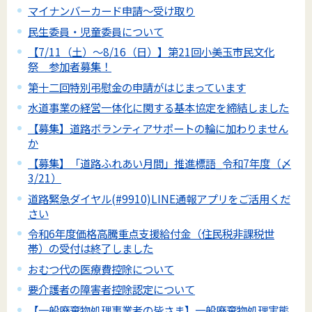
マイナンバーカード申請～受け取り
民生委員・児童委員について
【7/11（土）～8/16（日）】第21回小美玉市民文化
祭 参加者募集！
第十二回特別弔慰金の申請がはじまっています
水道事業の経営一体化に関する基本協定を締結しました
【募集】道路ボランティアサポートの輪に加わりません
か
【募集】「道路ふれあい月間」推進標語_令和7年度（〆
3/21）
道路緊急ダイヤル(#9910)LINE通報アプリをご活用くだ
さい
令和6年度価格高騰重点支援給付金（住民税非課税世
帯）の受付は終了しました
おむつ代の医療費控除について
要介護者の障害者控除認定について
【一般廃棄物処理事業者の皆さま】一般廃棄物処理実態