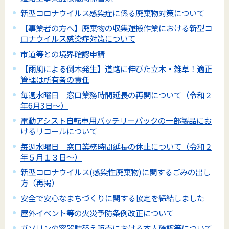
新型コロナウイルス感染症に係る廃棄物対策について
【事業者の方へ】廃棄物の収集運搬作業における新型コ
ロナウイルス感染症対策について
市道等との境界確認申請
【雨風による倒木発生】道路に伸びた立木・雑草！適正
管理は所有者の責任
毎週水曜日 窓口業務時間延長の再開について（令和２
年6月3日～）
電動アシスト自転車用バッテリーパックの一部製品にお
けるリコールについて
毎週水曜日 窓口業務時間延長の休止について（令和２
年５月１３日～）
新型コロナウイルス(感染性廃棄物)に関するごみの出し
方（再掲）
安全で安心なまちづくりに関する協定を締結しました
屋外イベント等の火災予防条例改正について
ガソリンの容器詰替え販売における本人確認等について