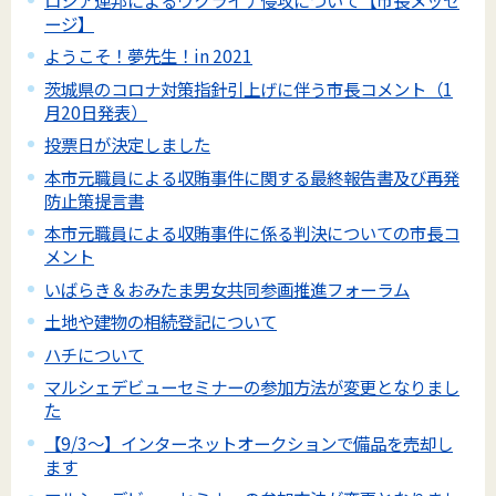
ージ】
ようこそ！夢先生！in 2021
茨城県のコロナ対策指針引上げに伴う市長コメント（1
月20日発表）
投票日が決定しました
本市元職員による収賄事件に関する最終報告書及び再発
防止策提言書
本市元職員による収賄事件に係る判決についての市長コ
メント
いばらき＆おみたま男女共同参画推進フォーラム
土地や建物の相続登記について
ハチについて
マルシェデビューセミナーの参加方法が変更となりまし
た
【9/3～】インターネットオークションで備品を売却し
ます