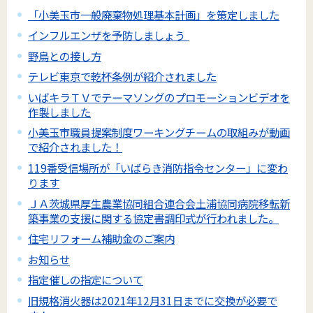
「小美玉市一般廃棄物処理基本計画」を策定しました
インフルエンザを予防しましょう
野鳥との接し方
テレビ東京で乾杯条例が紹介されました
いばキラＴＶでテーマソングのプロモーションビデオを
作製しました
小美玉市職員提案制度ワーキングチームの取組みが動画
で紹介されました！
119番受信場所が「いばらき消防指令センター」に変わ
ります
ＪＡ茨城県厚生農業協同組合連合会土浦協同病院移転新
築事業の支援に関する協定書調印式が行われました。
住宅リフォーム補助金のご案内
お知らせ
指定催しの指定について
旧規格消火器は2021年12月31日までに交換が必要で