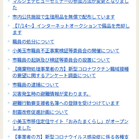
マルシェデビューセミナーの参加方法が変更となりまし
た
市内公共施設で生理用品を無償で配布しています
【7/14～】インターネットオークションで備品を売却し
ます
職員の処分について
小美玉市職員不正事案検証等委員会の開催について
市職員の起訴及び検証等委員会の設置について
【廃棄物処理事業者の方】新型コロナワクチン職域接種
の要望に関するアンケート調査について
市職員の逮捕について
災害発生時の避難情報が変わります。
避難行動要支援者名簿への登録を受けつけています
耐震改修促進計画について
小美玉市移住定住サイト「おみたまくらし」がオープン
しました
【事業者の方】新型コロナウイルス感染症に係る各種支