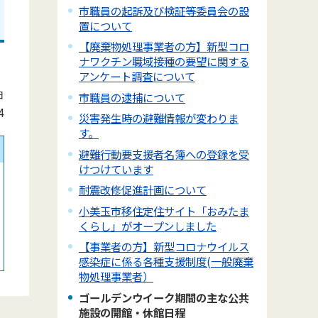
市職員の起訴及び検証等委員会の設
置について
【廃棄物処理事業者の方】新型コロ
ナワクチン職域接種の要望に関する
アンケート調査について
日
市職員の逮捕について
4
災害発生時の避難情報が変わりま
す。
避難行動要支援者名簿への登録を受
けつけています
耐震改修促進計画について
小美玉市移住定住サイト「おみたま
くらし」がオープンしました
【事業者の方】新型コロナウイルス
感染症に係る各種支援制度(一般廃棄
物処理事業者）
ゴールデンウイーク期間の主な公共
施設の開館・休館日程