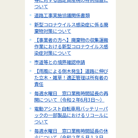
ついて
道路工事実施協議関係書類
新型コロナウイルス感染症に係る廃
棄物対策について
【事業者の方へ】廃棄物の収集運搬
作業における新型コロナウイルス感
染症対策について
市道等との境界確認申請
【雨風による倒木発生】道路に伸び
た立木・雑草！適正管理は所有者の
責任
毎週水曜日 窓口業務時間延長の再
開について（令和２年6月3日～）
電動アシスト自転車用バッテリーパ
ックの一部製品におけるリコールに
ついて
毎週水曜日 窓口業務時間延長の休
止について（令和２年５月１３日