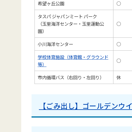
希望ヶ丘公園
○
タスパ ジャパンミート パーク
（玉里海洋センター・玉里運動公
○
園）
小川海洋センター
○
学校体育施設（体育館・グラウンド
○
等）
市内循環バス（右回り・左回り）
休
【ごみ出し】ゴールデンウ