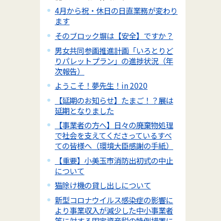
4月から祝・休日の日直業務が変わり
ます
そのブロック塀は【安全】ですか？
男女共同参画推進計画「いろとりど
りパレットプラン」の進捗状況（年
次報告）
ようこそ！夢先生！in 2020
【延期のお知らせ】たまご！？展は
延期となりました
【事業者の方へ】日々の廃棄物処理
で社会を支えてくださっているすべ
ての皆様へ（環境大臣感謝の手紙）
【重要】小美玉市消防出初式の中止
について
猫除け機の貸し出しについて
新型コロナウイルス感染症の影響に
より事業収入が減少した中小事業者
等に対する固定資産税の特例措置に