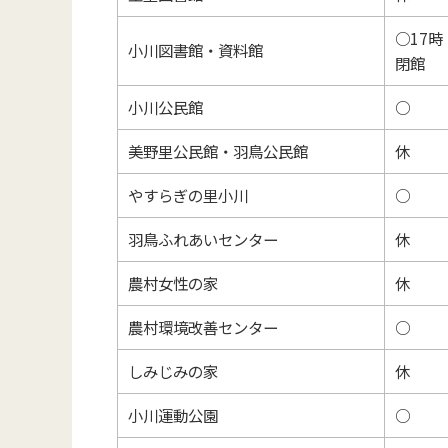
○17時
小川図書館・資料館
閉館
小川公民館
○
美野里公民館・羽鳥公民館
休
やすらぎの里小川
○
羽鳥ふれあいセンター
休
農村女性の家
休
農村環境改善センター
○
しみじみの家
休
小川運動公園
○