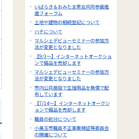
いばらき＆おみたま男女共同参画推
進フォーラム
土地や建物の相続登記について
ハチについて
マルシェデビューセミナーの参加方
法が変更となりました
【9/3～】インターネットオークショ
ンで備品を売却します
マルシェデビューセミナーの参加方
法が変更となりました
市内公共施設で生理用品を無償で配
布しています
【7/14～】インターネットオークシ
ョンで備品を売却します
職員の処分について
小美玉市職員不正事案検証等委員会
の開催について