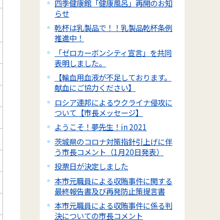
四季健康館「健康風呂」再開のお知
らせ
乾杯は乳製品で！！乳製品乾杯条例
推進中！
「ゼロカーボンシティ宣言」を共同
表明しました。
【輸血用血液が不足しております。
献血にご協力ください】
ロシア連邦によるウクライナ侵攻に
ついて【市長メッセージ】
ようこそ！夢先生！in 2021
茨城県のコロナ対策指針引上げに伴
う市長コメント（1月20日発表）
投票日が決定しました
本市元職員による収賄事件に関する
最終報告書及び再発防止策提言書
本市元職員による収賄事件に係る判
決についての市長コメント