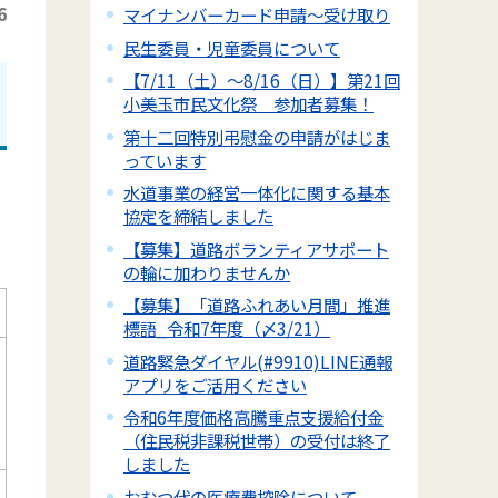
6
マイナンバーカード申請～受け取り
民生委員・児童委員について
【7/11（土）～8/16（日）】第21回
小美玉市民文化祭 参加者募集！
第十二回特別弔慰金の申請がはじま
っています
水道事業の経営一体化に関する基本
協定を締結しました
【募集】道路ボランティアサポート
の輪に加わりませんか
【募集】「道路ふれあい月間」推進
標語_令和7年度（〆3/21）
道路緊急ダイヤル(#9910)LINE通報
アプリをご活用ください
令和6年度価格高騰重点支援給付金
（住民税非課税世帯）の受付は終了
しました
おむつ代の医療費控除について