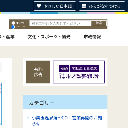
やさしい日本語
ひらがなをつける
すべて
ページ
PDF
ID
事・産業
文化・スポーツ・観光
市政情報
有料
広告
カテゴリー
小美玉温泉湯～GO！営業再開のお知
らせ