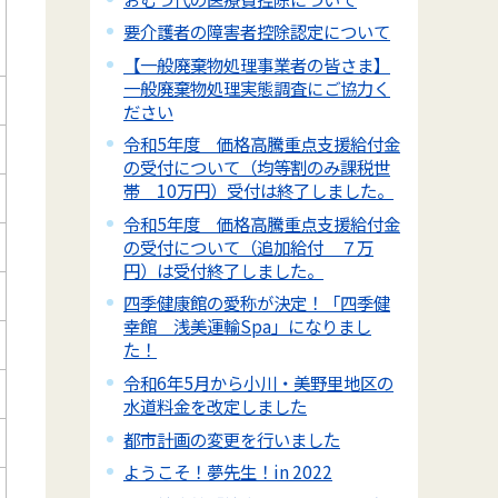
要介護者の障害者控除認定について
【一般廃棄物処理事業者の皆さま】
一般廃棄物処理実態調査にご協力く
ださい
令和5年度 価格高騰重点支援給付金
の受付について（均等割のみ課税世
帯 10万円）受付は終了しました。
令和5年度 価格高騰重点支援給付金
の受付について（追加給付 ７万
円）は受付終了しました。
四季健康館の愛称が決定！「四季健
幸館 浅美運輸Spa」になりまし
た！
令和6年5月から小川・美野里地区の
水道料金を改定しました
都市計画の変更を行いました
ようこそ！夢先生！in 2022