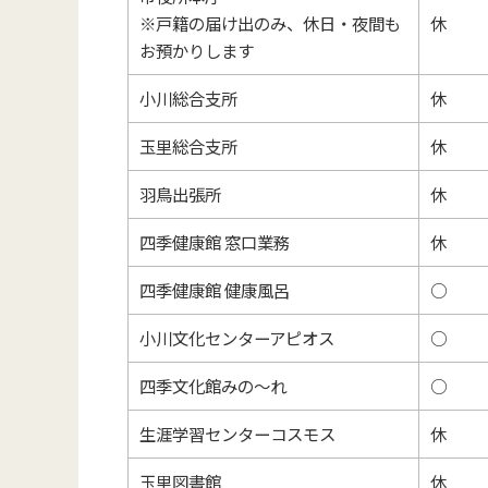
※戸籍の届け出のみ、休日・夜間も
休
お預かりします
小川総合支所
休
玉里総合支所
休
羽鳥出張所
休
四季健康館 窓口業務
休
四季健康館 健康風呂
○
小川文化センターアピオス
○
四季文化館みの～れ
○
生涯学習センターコスモス
休
玉里図書館
休