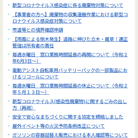
新型コロナウイルス感染症に係る廃棄物対策について
【事業者の方へ】廃棄物の収集運搬作業における新型コ
ロナウイルス感染症対策について
市道等との境界確認申請
【雨風による倒木発生】道路に伸びた立木・雑草！適正
管理は所有者の責任
毎週水曜日 窓口業務時間延長の再開について（令和２
年6月3日～）
電動アシスト自転車用バッテリーパックの一部製品にお
けるリコールについて
毎週水曜日 窓口業務時間延長の休止について（令和２
年５月１３日～）
新型コロナウイルス(感染性廃棄物)に関するごみの出し
方（再掲）
安全で安心なまちづくりに関する協定を締結しました
屋外イベント等の火災予防条例改正について
ガソリンの容器詰替え販売における本人確認等について