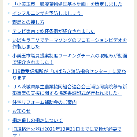
「小美玉市一般廃棄物処理基本計画」を策定しました
インフルエンザを予防しましょう
野鳥との接し方
テレビ東京で乾杯条例が紹介されました
いばキラＴＶでテーマソングのプロモーションビデオを
作製しました
小美玉市職員提案制度ワーキングチームの取組みが動画
で紹介されました！
119番受信場所が「いばらき消防指令センター」に変わ
ります
ＪＡ茨城県厚生農業協同組合連合会土浦協同病院移転新
築事業の支援に関する協定書調印式が行われました。
住宅リフォーム補助金のご案内
お知らせ
指定催しの指定について
旧規格消火器は2021年12月31日までに交換が必要で
す！