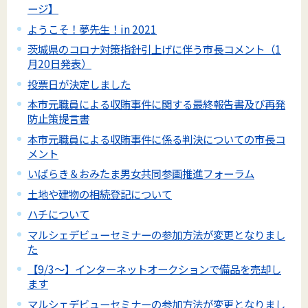
ージ】
ようこそ！夢先生！in 2021
茨城県のコロナ対策指針引上げに伴う市長コメント（1
月20日発表）
投票日が決定しました
本市元職員による収賄事件に関する最終報告書及び再発
防止策提言書
本市元職員による収賄事件に係る判決についての市長コ
メント
いばらき＆おみたま男女共同参画推進フォーラム
土地や建物の相続登記について
ハチについて
マルシェデビューセミナーの参加方法が変更となりまし
た
【9/3～】インターネットオークションで備品を売却し
ます
マルシェデビューセミナーの参加方法が変更となりまし