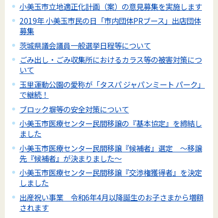
小美玉市立地適正化計画（案）の意見募集を実施します
2019年 小美玉市民の日「市内団体PRブース」出店団体
募集
茨城県議会議員一般選挙日程等について
ごみ出し・ごみ収集所におけるカラス等の被害対策につ
いて
玉里運動公園の愛称が「タスパ ジャパンミート パーク」
で継続！
ブロック塀等の安全対策について
小美玉市医療センター民間移譲の『基本協定』を締結し
ました
小美玉市医療センター民間移譲『候補者』選定 ～移譲
先『候補者』が決まりました～
小美玉市医療センター民間移譲『交渉権獲得者』を決定
しました
出産祝い事業 令和6年4月以降誕生のお子さまから増額
されます