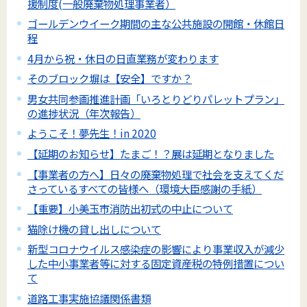
援制度(一般廃棄物処理事業者）
ゴールデンウイーク期間の主な公共施設の開館・休館日
程
4月から祝・休日の日直業務が変わります
そのブロック塀は【安全】ですか？
男女共同参画推進計画「いろとりどりパレットプラン」
の進捗状況（年次報告）
ようこそ！夢先生！in 2020
【延期のお知らせ】たまご！？展は延期となりました
【事業者の方へ】日々の廃棄物処理で社会を支えてくだ
さっているすべての皆様へ（環境大臣感謝の手紙）
【重要】小美玉市消防出初式の中止について
猫除け機の貸し出しについて
新型コロナウイルス感染症の影響により事業収入が減少
した中小事業者等に対する固定資産税の特例措置につい
て
道路工事実施協議関係書類