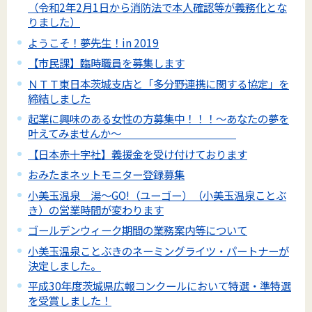
（令和2年2月1日から消防法で本人確認等が義務化とな
りました）
ようこそ！夢先生！in 2019
【市民課】臨時職員を募集します
ＮＴＴ東日本茨城支店と「多分野連携に関する協定」を
締結しました
起業に興味のある女性の方募集中！！！～あなたの夢を
叶えてみませんか～
【日本赤十字社】義援金を受け付けております
おみたまネットモニター登録募集
小美玉温泉 湯～GO!（ユーゴー）（小美玉温泉ことぶ
き）の営業時間が変わります
ゴールデンウィーク期間の業務案内等について
小美玉温泉ことぶきのネーミングライツ・パートナーが
決定しました。
平成30年度茨城県広報コンクールにおいて特選・準特選
を受賞しました！