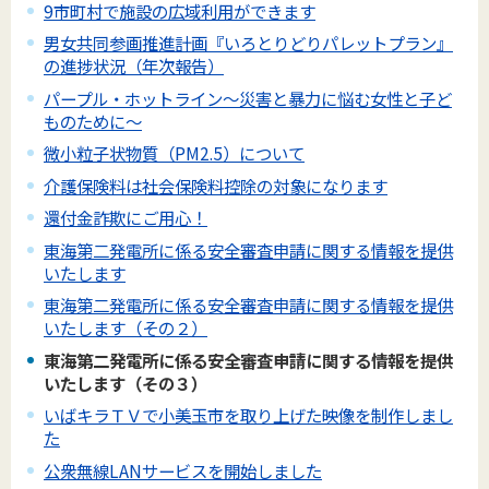
9市町村で施設の広域利用ができます
男女共同参画推進計画『いろとりどりパレットプラン』
の進捗状況（年次報告）
パープル・ホットライン～災害と暴力に悩む女性と子ど
ものために～
微小粒子状物質（PM2.5）について
介護保険料は社会保険料控除の対象になります
還付金詐欺にご用心！
東海第二発電所に係る安全審査申請に関する情報を提供
いたします
東海第二発電所に係る安全審査申請に関する情報を提供
いたします（その２）
東海第二発電所に係る安全審査申請に関する情報を提供
いたします（その３）
いばキラＴＶで小美玉市を取り上げた映像を制作しまし
た
公衆無線LANサービスを開始しました