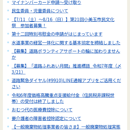
マイナンバーカード申請～受け取り
民生委員・児童委員について
【7/11（土）～8/16（日）】第21回小美玉市民文化
祭 参加者募集！
第十二回特別弔慰金の申請がはじまっています
水道事業の経営一体化に関する基本協定を締結しました
【募集】道路ボランティアサポートの輪に加わりません
か
【募集】「道路ふれあい月間」推進標語_令和7年度（〆
3/21）
道路緊急ダイヤル(#9910)LINE通報アプリをご活用くだ
さい
令和6年度価格高騰重点支援給付金（住民税非課税世
帯）の受付は終了しました
おむつ代の医療費控除について
要介護者の障害者控除認定について
【一般廃棄物処理事業者の皆さま】一般廃棄物処理実態