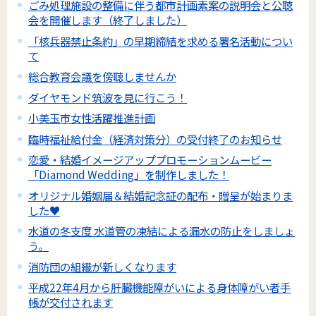
ごみ処理施設の整備に伴う都市計画素案の説明会と公聴
会を開催します（終了しました）
「核兵器禁止条約」の早期締結を求める署名活動につい
て
総合教育会議を傍聴しませんか
ダイヤモンド筑波を見に行こう！
小美玉市女性活躍推進計画
臨時福祉給付金（経済対策分）の受付終了のお知らせ
恋愛・結婚イメージアッププロモーションムービー
「Diamond Wedding」を制作しました！
オリジナル婚姻届＆結婚記念証の配布・贈呈が始まりま
した♥
水道の冬支度 水道管の凍結による漏水の防止をしましょ
う。
消防団の組織が新しくなります
平成22年4月から肝臓機能障がいによる身体障がい者手
帳が交付されます