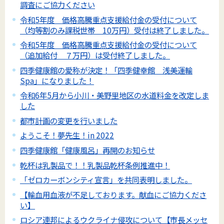
調査にご協力ください
令和5年度 価格高騰重点支援給付金の受付について
（均等割のみ課税世帯 10万円）受付は終了しました。
令和5年度 価格高騰重点支援給付金の受付について
（追加給付 ７万円）は受付終了しました。
四季健康館の愛称が決定！「四季健幸館 浅美運輸
Spa」になりました！
令和6年5月から小川・美野里地区の水道料金を改定しま
した
都市計画の変更を行いました
ようこそ！夢先生！in 2022
四季健康館「健康風呂」再開のお知らせ
乾杯は乳製品で！！乳製品乾杯条例推進中！
「ゼロカーボンシティ宣言」を共同表明しました。
【輸血用血液が不足しております。献血にご協力くださ
い】
ロシア連邦によるウクライナ侵攻について【市長メッセ