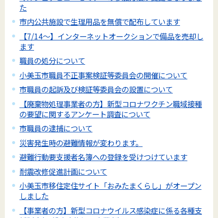
た
市内公共施設で生理用品を無償で配布しています
【7/14～】インターネットオークションで備品を売却し
ます
職員の処分について
小美玉市職員不正事案検証等委員会の開催について
市職員の起訴及び検証等委員会の設置について
【廃棄物処理事業者の方】新型コロナワクチン職域接種
の要望に関するアンケート調査について
市職員の逮捕について
災害発生時の避難情報が変わります。
避難行動要支援者名簿への登録を受けつけています
耐震改修促進計画について
小美玉市移住定住サイト「おみたまくらし」がオープン
しました
【事業者の方】新型コロナウイルス感染症に係る各種支