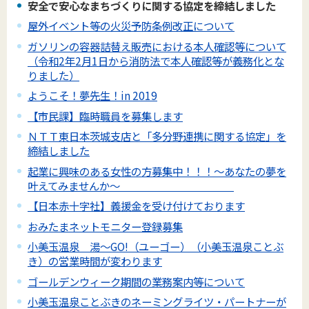
安全で安心なまちづくりに関する協定を締結しました
屋外イベント等の火災予防条例改正について
ガソリンの容器詰替え販売における本人確認等について
（令和2年2月1日から消防法で本人確認等が義務化とな
りました）
ようこそ！夢先生！in 2019
【市民課】臨時職員を募集します
ＮＴＴ東日本茨城支店と「多分野連携に関する協定」を
締結しました
起業に興味のある女性の方募集中！！！～あなたの夢を
叶えてみませんか～
【日本赤十字社】義援金を受け付けております
おみたまネットモニター登録募集
小美玉温泉 湯～GO!（ユーゴー）（小美玉温泉ことぶ
き）の営業時間が変わります
ゴールデンウィーク期間の業務案内等について
小美玉温泉ことぶきのネーミングライツ・パートナーが