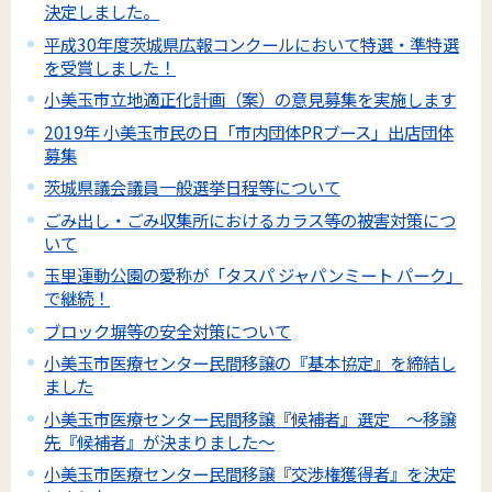
決定しました。
平成30年度茨城県広報コンクールにおいて特選・準特選
を受賞しました！
小美玉市立地適正化計画（案）の意見募集を実施します
2019年 小美玉市民の日「市内団体PRブース」出店団体
募集
茨城県議会議員一般選挙日程等について
ごみ出し・ごみ収集所におけるカラス等の被害対策につ
いて
玉里運動公園の愛称が「タスパ ジャパンミート パーク」
で継続！
ブロック塀等の安全対策について
小美玉市医療センター民間移譲の『基本協定』を締結し
ました
小美玉市医療センター民間移譲『候補者』選定 ～移譲
先『候補者』が決まりました～
小美玉市医療センター民間移譲『交渉権獲得者』を決定