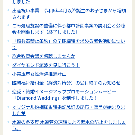
しました
出産祝い事業 令和6年4月以降誕生のお子さまから増額
されます
ごみ処理施設の整備に伴う都市計画素案の説明会と公聴
会を開催します（終了しました）
「核兵器禁止条約」の早期締結を求める署名活動につい
て
総合教育会議を傍聴しませんか
ダイヤモンド筑波を見に行こう！
小美玉市女性活躍推進計画
臨時福祉給付金（経済対策分）の受付終了のお知らせ
恋愛・結婚イメージアッププロモーションムービー
「Diamond Wedding」を制作しました！
オリジナル婚姻届＆結婚記念証の配布・贈呈が始まりま
した♥
水道の冬支度 水道管の凍結による漏水の防止をしましょ
う。