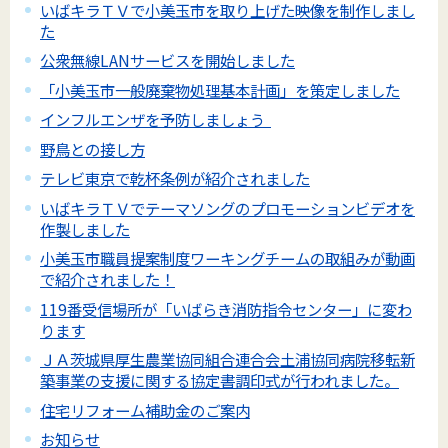
いばキラＴＶで小美玉市を取り上げた映像を制作しまし
た
公衆無線LANサービスを開始しました
「小美玉市一般廃棄物処理基本計画」を策定しました
インフルエンザを予防しましょう
野鳥との接し方
テレビ東京で乾杯条例が紹介されました
いばキラＴＶでテーマソングのプロモーションビデオを
作製しました
小美玉市職員提案制度ワーキングチームの取組みが動画
で紹介されました！
119番受信場所が「いばらき消防指令センター」に変わ
ります
ＪＡ茨城県厚生農業協同組合連合会土浦協同病院移転新
築事業の支援に関する協定書調印式が行われました。
住宅リフォーム補助金のご案内
お知らせ