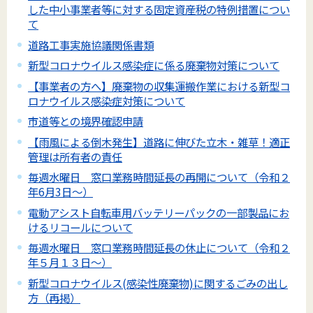
した中小事業者等に対する固定資産税の特例措置につい
て
道路工事実施協議関係書類
新型コロナウイルス感染症に係る廃棄物対策について
【事業者の方へ】廃棄物の収集運搬作業における新型コ
ロナウイルス感染症対策について
市道等との境界確認申請
【雨風による倒木発生】道路に伸びた立木・雑草！適正
管理は所有者の責任
毎週水曜日 窓口業務時間延長の再開について（令和２
年6月3日～）
電動アシスト自転車用バッテリーパックの一部製品にお
けるリコールについて
毎週水曜日 窓口業務時間延長の休止について（令和２
年５月１３日～）
新型コロナウイルス(感染性廃棄物)に関するごみの出し
方（再掲）