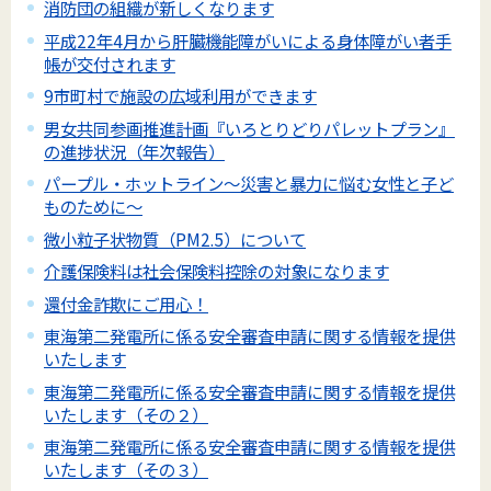
消防団の組織が新しくなります
平成22年4月から肝臓機能障がいによる身体障がい者手
帳が交付されます
9市町村で施設の広域利用ができます
男女共同参画推進計画『いろとりどりパレットプラン』
の進捗状況（年次報告）
パープル・ホットライン～災害と暴力に悩む女性と子ど
ものために～
微小粒子状物質（PM2.5）について
介護保険料は社会保険料控除の対象になります
還付金詐欺にご用心！
東海第二発電所に係る安全審査申請に関する情報を提供
いたします
東海第二発電所に係る安全審査申請に関する情報を提供
いたします（その２）
東海第二発電所に係る安全審査申請に関する情報を提供
いたします（その３）