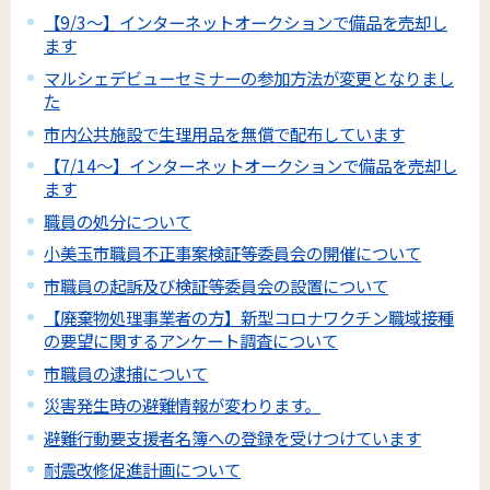
【9/3～】インターネットオークションで備品を売却し
ます
マルシェデビューセミナーの参加方法が変更となりまし
た
市内公共施設で生理用品を無償で配布しています
【7/14～】インターネットオークションで備品を売却し
ます
職員の処分について
小美玉市職員不正事案検証等委員会の開催について
市職員の起訴及び検証等委員会の設置について
【廃棄物処理事業者の方】新型コロナワクチン職域接種
の要望に関するアンケート調査について
市職員の逮捕について
災害発生時の避難情報が変わります。
避難行動要支援者名簿への登録を受けつけています
耐震改修促進計画について