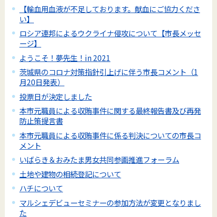
【輸血用血液が不足しております。献血にご協力くださ
い】
ロシア連邦によるウクライナ侵攻について【市長メッセ
ージ】
ようこそ！夢先生！in 2021
茨城県のコロナ対策指針引上げに伴う市長コメント（1
月20日発表）
投票日が決定しました
本市元職員による収賄事件に関する最終報告書及び再発
防止策提言書
本市元職員による収賄事件に係る判決についての市長コ
メント
いばらき＆おみたま男女共同参画推進フォーラム
土地や建物の相続登記について
ハチについて
マルシェデビューセミナーの参加方法が変更となりまし
た