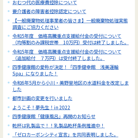
おむつ代の医療費控除について
要介護者の障害者控除認定について
【一般廃棄物処理事業者の皆さま】一般廃棄物処理実態
調査にご協力ください
令和5年度 価格高騰重点支援給付金の受付について
（均等割のみ課税世帯 10万円）受付は終了しました。
令和5年度 価格高騰重点支援給付金の受付について
（追加給付 ７万円）は受付終了しました。
四季健康館の愛称が決定！「四季健幸館 浅美運輸
Spa」になりました！
令和6年5月から小川・美野里地区の水道料金を改定しま
した
都市計画の変更を行いました
ようこそ！夢先生！in 2022
四季健康館「健康風呂」再開のお知らせ
乾杯は乳製品で！！乳製品乾杯条例推進中！
「ゼロカーボンシティ宣言」を共同表明しました。