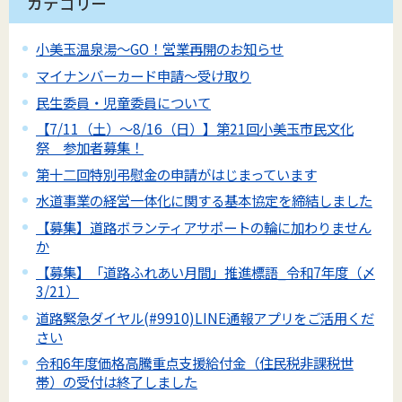
カテゴリー
小美玉温泉湯～GO！営業再開のお知らせ
マイナンバーカード申請～受け取り
民生委員・児童委員について
【7/11（土）～8/16（日）】第21回小美玉市民文化
祭 参加者募集！
第十二回特別弔慰金の申請がはじまっています
水道事業の経営一体化に関する基本協定を締結しました
【募集】道路ボランティアサポートの輪に加わりません
か
【募集】「道路ふれあい月間」推進標語_令和7年度（〆
3/21）
道路緊急ダイヤル(#9910)LINE通報アプリをご活用くだ
さい
令和6年度価格高騰重点支援給付金（住民税非課税世
帯）の受付は終了しました