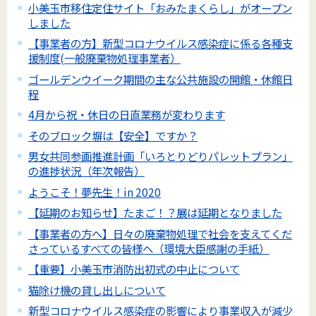
小美玉市移住定住サイト「おみたまくらし」がオープン
しました
【事業者の方】新型コロナウイルス感染症に係る各種支
援制度(一般廃棄物処理事業者）
ゴールデンウイーク期間の主な公共施設の開館・休館日
程
4月から祝・休日の日直業務が変わります
そのブロック塀は【安全】ですか？
男女共同参画推進計画「いろとりどりパレットプラン」
の進捗状況（年次報告）
ようこそ！夢先生！in 2020
【延期のお知らせ】たまご！？展は延期となりました
【事業者の方へ】日々の廃棄物処理で社会を支えてくだ
さっているすべての皆様へ（環境大臣感謝の手紙）
【重要】小美玉市消防出初式の中止について
猫除け機の貸し出しについて
新型コロナウイルス感染症の影響により事業収入が減少