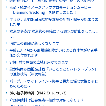
臨時福祉給付金（経済対策分）の受付終了のお知らせ
恋愛・結婚イメージアッププロモーションムービー
「Diamond Wedding」を制作しました！
オリジナル婚姻届＆結婚記念証の配布・贈呈が始まりま
した♥
水道の冬支度 水道管の凍結による漏水の防止をしましょ
う。
消防団の組織が新しくなります
平成22年4月から肝臓機能障がいによる身体障がい者手
帳が交付されます
9市町村で施設の広域利用ができます
男女共同参画推進計画『いろとりどりパレットプラン』
の進捗状況（年次報告）
パープル・ホットライン～災害と暴力に悩む女性と子ど
ものために～
微小粒子状物質（PM2.5）について
介護保険料は社会保険料控除の対象になります