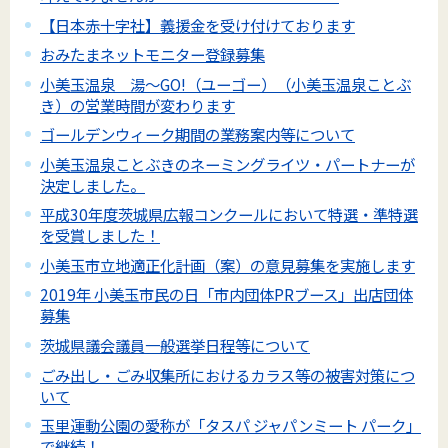
【日本赤十字社】義援金を受け付けております
おみたまネットモニター登録募集
小美玉温泉 湯～GO!（ユーゴー）（小美玉温泉ことぶ
き）の営業時間が変わります
ゴールデンウィーク期間の業務案内等について
小美玉温泉ことぶきのネーミングライツ・パートナーが
決定しました。
平成30年度茨城県広報コンクールにおいて特選・準特選
を受賞しました！
小美玉市立地適正化計画（案）の意見募集を実施します
2019年 小美玉市民の日「市内団体PRブース」出店団体
募集
茨城県議会議員一般選挙日程等について
ごみ出し・ごみ収集所におけるカラス等の被害対策につ
いて
玉里運動公園の愛称が「タスパ ジャパンミート パーク」
で継続！