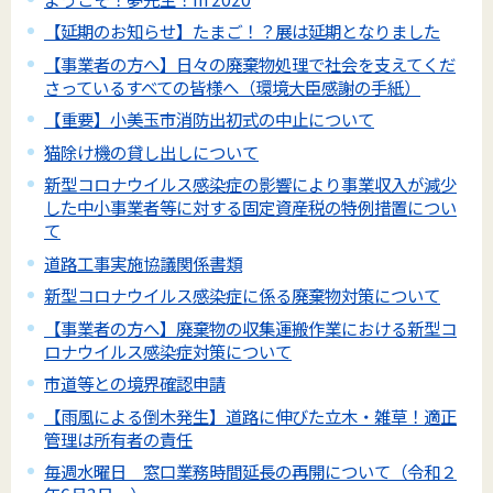
【延期のお知らせ】たまご！？展は延期となりました
【事業者の方へ】日々の廃棄物処理で社会を支えてくだ
さっているすべての皆様へ（環境大臣感謝の手紙）
【重要】小美玉市消防出初式の中止について
猫除け機の貸し出しについて
新型コロナウイルス感染症の影響により事業収入が減少
した中小事業者等に対する固定資産税の特例措置につい
て
道路工事実施協議関係書類
新型コロナウイルス感染症に係る廃棄物対策について
【事業者の方へ】廃棄物の収集運搬作業における新型コ
ロナウイルス感染症対策について
市道等との境界確認申請
【雨風による倒木発生】道路に伸びた立木・雑草！適正
管理は所有者の責任
毎週水曜日 窓口業務時間延長の再開について（令和２