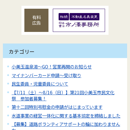
有料
広告
カテゴリー
小美玉温泉湯～GO！営業再開のお知らせ
マイナンバーカード申請～受け取り
民生委員・児童委員について
【7/11（土）～8/16（日）】第21回小美玉市民文化
祭 参加者募集！
第十二回特別弔慰金の申請がはじまっています
水道事業の経営一体化に関する基本協定を締結しました
【募集】道路ボランティアサポートの輪に加わりません