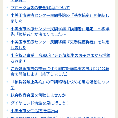
ブロック塀等の安全対策について
小美玉市医療センター民間移譲の『基本協定』を締結し
ました
小美玉市医療センター民間移譲『候補者』選定 ～移譲
先『候補者』が決まりました～
小美玉市医療センター民間移譲『交渉権獲得者』を決定
しました
出産祝い事業 令和6年4月以降誕生のお子さまから増額
されます
ごみ処理施設の整備に伴う都市計画素案の説明会と公聴
会を開催します（終了しました）
「核兵器禁止条約」の早期締結を求める署名活動につい
て
総合教育会議を傍聴しませんか
ダイヤモンド筑波を見に行こう！
小美玉市女性活躍推進計画