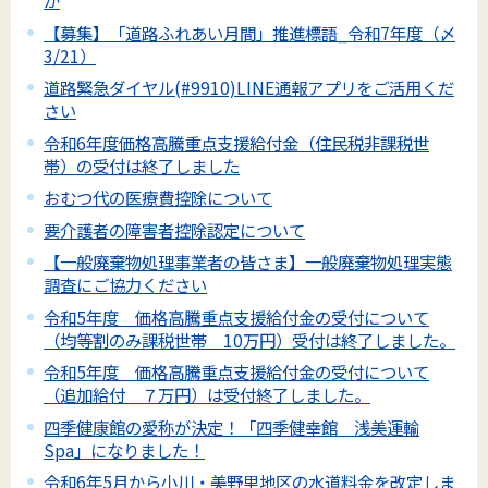
か
【募集】「道路ふれあい月間」推進標語_令和7年度（〆
3/21）
道路緊急ダイヤル(#9910)LINE通報アプリをご活用くだ
さい
令和6年度価格高騰重点支援給付金（住民税非課税世
帯）の受付は終了しました
おむつ代の医療費控除について
要介護者の障害者控除認定について
【一般廃棄物処理事業者の皆さま】一般廃棄物処理実態
調査にご協力ください
令和5年度 価格高騰重点支援給付金の受付について
（均等割のみ課税世帯 10万円）受付は終了しました。
令和5年度 価格高騰重点支援給付金の受付について
（追加給付 ７万円）は受付終了しました。
四季健康館の愛称が決定！「四季健幸館 浅美運輸
Spa」になりました！
令和6年5月から小川・美野里地区の水道料金を改定しま