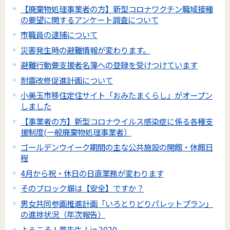
【廃棄物処理事業者の方】新型コロナワクチン職域接種
の要望に関するアンケート調査について
市職員の逮捕について
災害発生時の避難情報が変わります。
避難行動要支援者名簿への登録を受けつけています
耐震改修促進計画について
小美玉市移住定住サイト「おみたまくらし」がオープン
しました
【事業者の方】新型コロナウイルス感染症に係る各種支
援制度(一般廃棄物処理事業者）
ゴールデンウイーク期間の主な公共施設の開館・休館日
程
4月から祝・休日の日直業務が変わります
そのブロック塀は【安全】ですか？
男女共同参画推進計画「いろとりどりパレットプラン」
の進捗状況（年次報告）
ようこそ！夢先生！in 2020