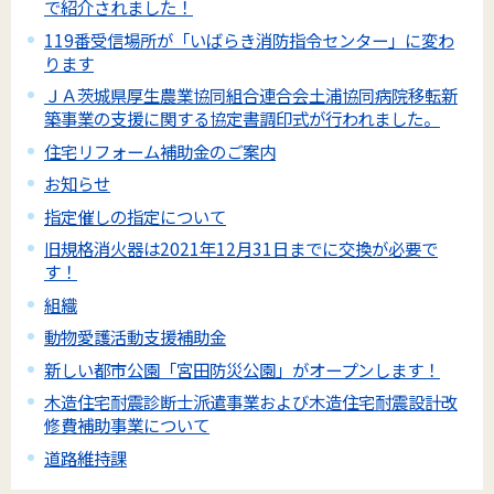
で紹介されました！
119番受信場所が「いばらき消防指令センター」に変わ
ります
ＪＡ茨城県厚生農業協同組合連合会土浦協同病院移転新
築事業の支援に関する協定書調印式が行われました。
住宅リフォーム補助金のご案内
お知らせ
指定催しの指定について
旧規格消火器は2021年12月31日までに交換が必要で
す！
組織
動物愛護活動支援補助金
新しい都市公園「宮田防災公園」がオープンします！
木造住宅耐震診断士派遣事業および木造住宅耐震設計改
修費補助事業について
道路維持課