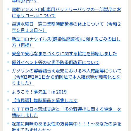
年6月3日～）
電動アシスト自転車用バッテリーパックの一部製品にお
けるリコールについて
毎週水曜日 窓口業務時間延長の休止について（令和２
年５月１３日～）
新型コロナウイルス(感染性廃棄物)に関するごみの出し
方（再掲）
安全で安心なまちづくりに関する協定を締結しました
屋外イベント等の火災予防条例改正について
ガソリンの容器詰替え販売における本人確認等について
（令和2年2月1日から消防法で本人確認等が義務化とな
りました）
ようこそ！夢先生！in 2019
【市民課】臨時職員を募集します
ＮＴＴ東日本茨城支店と「多分野連携に関する協定」を
締結しました
起業に興味のある女性の方募集中！！！～あなたの夢を
叶えてみませんか～