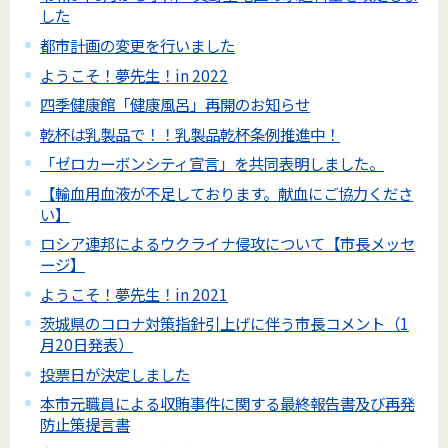
した
都市計画の変更を行いました
ようこそ！夢先生！in 2022
四季健康館「健康風呂」再開のお知らせ
乾杯は乳製品で！！乳製品乾杯条例推進中！
「ゼロカーボンシティ宣言」を共同表明しました。
【輸血用血液が不足しております。献血にご協力くださ
い】
ロシア連邦によるウクライナ侵攻について【市長メッセ
ージ】
ようこそ！夢先生！in 2021
茨城県のコロナ対策指針引上げに伴う市長コメント（1
月20日発表）
投票日が決定しました
本市元職員による収賄事件に関する最終報告書及び再発
防止策提言書