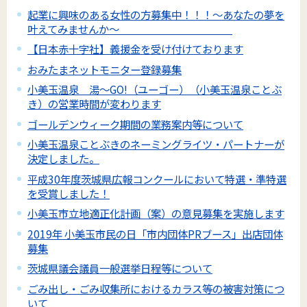
起業に興味のある女性の方募集中！！！～あなたの夢を
叶えてみませんか～
【日本赤十字社】義援金を受け付けております
おみたまネットモニター登録募集
小美玉温泉 湯～GO!（ユーゴー）（小美玉温泉ことぶ
き）の営業時間が変わります
ゴールデンウィーク期間の業務案内等について
小美玉温泉ことぶきのネーミングライツ・パートナーが
決定しました。
平成30年度茨城県広報コンクールにおいて特選・準特選
を受賞しました！
小美玉市立地適正化計画（案）の意見募集を実施します
2019年 小美玉市民の日「市内団体PRブース」出店団体
募集
茨城県議会議員一般選挙日程等について
ごみ出し・ごみ収集所におけるカラス等の被害対策につ
いて