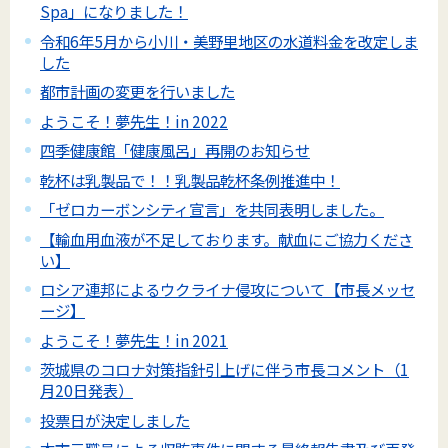
Spa」になりました！
令和6年5月から小川・美野里地区の水道料金を改定しま
した
都市計画の変更を行いました
ようこそ！夢先生！in 2022
四季健康館「健康風呂」再開のお知らせ
乾杯は乳製品で！！乳製品乾杯条例推進中！
「ゼロカーボンシティ宣言」を共同表明しました。
【輸血用血液が不足しております。献血にご協力くださ
い】
ロシア連邦によるウクライナ侵攻について【市長メッセ
ージ】
ようこそ！夢先生！in 2021
茨城県のコロナ対策指針引上げに伴う市長コメント（1
月20日発表）
投票日が決定しました