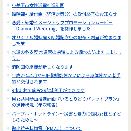
小美玉市女性活躍推進計画
臨時福祉給付金（経済対策分）の受付終了のお知らせ
恋愛・結婚イメージアッププロモーションムービー
「Diamond Wedding」を制作しました！
オリジナル婚姻届＆結婚記念証の配布・贈呈が始まりま
した♥
水道の冬支度 水道管の凍結による漏水の防止をしましょ
う。
消防団の組織が新しくなります
平成22年4月から肝臓機能障がいによる身体障がい者手
帳が交付されます
9市町村で施設の広域利用ができます
男女共同参画推進計画『いろとりどりパレットプラン』
の進捗状況（年次報告）
パープル・ホットライン～災害と暴力に悩む女性と子ど
ものために～
微小粒子状物質（PM2.5）について