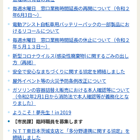
毎週水曜日 窓口業務時間延長の再開について（令和２
年6月3日～）
電動アシスト自転車用バッテリーパックの一部製品にお
けるリコールについて
毎週水曜日 窓口業務時間延長の休止について（令和２
年５月１３日～）
新型コロナウイルス(感染性廃棄物)に関するごみの出し
方（再掲）
安全で安心なまちづくりに関する協定を締結しました
屋外イベント等の火災予防条例改正について
ガソリンの容器詰替え販売における本人確認等について
（令和2年2月1日から消防法で本人確認等が義務化とな
りました）
ようこそ！夢先生！in 2019
【市民課】臨時職員を募集します
ＮＴＴ東日本茨城支店と「多分野連携に関する協定」を
締結しました