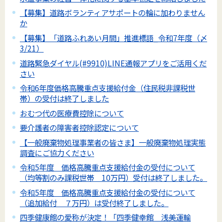
【募集】道路ボランティアサポートの輪に加わりません
か
【募集】「道路ふれあい月間」推進標語_令和7年度（〆
3/21）
道路緊急ダイヤル(#9910)LINE通報アプリをご活用くだ
さい
令和6年度価格高騰重点支援給付金（住民税非課税世
帯）の受付は終了しました
おむつ代の医療費控除について
要介護者の障害者控除認定について
【一般廃棄物処理事業者の皆さま】一般廃棄物処理実態
調査にご協力ください
令和5年度 価格高騰重点支援給付金の受付について
（均等割のみ課税世帯 10万円）受付は終了しました。
令和5年度 価格高騰重点支援給付金の受付について
（追加給付 ７万円）は受付終了しました。
四季健康館の愛称が決定！「四季健幸館 浅美運輸