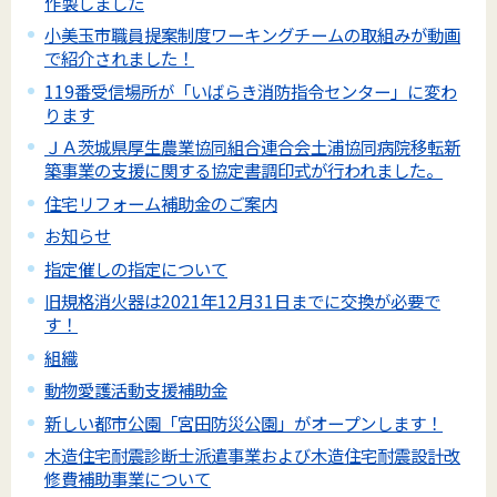
作製しました
小美玉市職員提案制度ワーキングチームの取組みが動画
で紹介されました！
119番受信場所が「いばらき消防指令センター」に変わ
ります
ＪＡ茨城県厚生農業協同組合連合会土浦協同病院移転新
築事業の支援に関する協定書調印式が行われました。
住宅リフォーム補助金のご案内
お知らせ
指定催しの指定について
旧規格消火器は2021年12月31日までに交換が必要で
す！
組織
動物愛護活動支援補助金
新しい都市公園「宮田防災公園」がオープンします！
木造住宅耐震診断士派遣事業および木造住宅耐震設計改
修費補助事業について