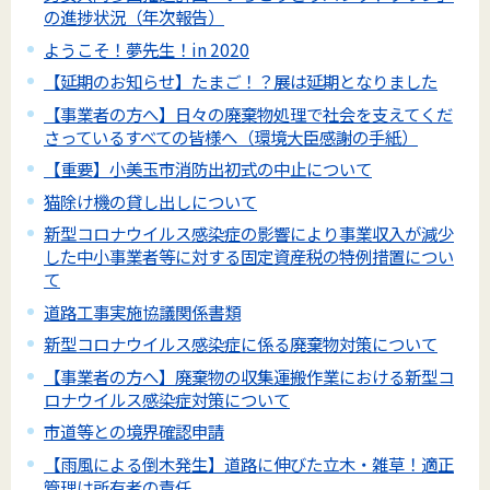
の進捗状況（年次報告）
ようこそ！夢先生！in 2020
【延期のお知らせ】たまご！？展は延期となりました
【事業者の方へ】日々の廃棄物処理で社会を支えてくだ
さっているすべての皆様へ（環境大臣感謝の手紙）
【重要】小美玉市消防出初式の中止について
猫除け機の貸し出しについて
新型コロナウイルス感染症の影響により事業収入が減少
した中小事業者等に対する固定資産税の特例措置につい
て
道路工事実施協議関係書類
新型コロナウイルス感染症に係る廃棄物対策について
【事業者の方へ】廃棄物の収集運搬作業における新型コ
ロナウイルス感染症対策について
市道等との境界確認申請
【雨風による倒木発生】道路に伸びた立木・雑草！適正
管理は所有者の責任