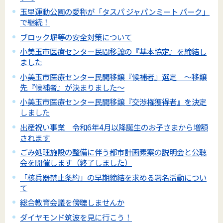
玉里運動公園の愛称が「タスパ ジャパンミート パーク」
で継続！
ブロック塀等の安全対策について
小美玉市医療センター民間移譲の『基本協定』を締結し
ました
小美玉市医療センター民間移譲『候補者』選定 ～移譲
先『候補者』が決まりました～
小美玉市医療センター民間移譲『交渉権獲得者』を決定
しました
出産祝い事業 令和6年4月以降誕生のお子さまから増額
されます
ごみ処理施設の整備に伴う都市計画素案の説明会と公聴
会を開催します（終了しました）
「核兵器禁止条約」の早期締結を求める署名活動につい
て
総合教育会議を傍聴しませんか
ダイヤモンド筑波を見に行こう！