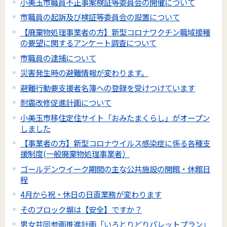
小美玉市職員不正事案検証等委員会の開催について
市職員の起訴及び検証等委員会の設置について
【廃棄物処理事業者の方】新型コロナワクチン職域接種
の要望に関するアンケート調査について
市職員の逮捕について
災害発生時の避難情報が変わります。
避難行動要支援者名簿への登録を受けつけています
耐震改修促進計画について
小美玉市移住定住サイト「おみたまくらし」がオープン
しました
【事業者の方】新型コロナウイルス感染症に係る各種支
援制度(一般廃棄物処理事業者）
ゴールデンウイーク期間の主な公共施設の開館・休館日
程
4月から祝・休日の日直業務が変わります
そのブロック塀は【安全】ですか？
男女共同参画推進計画「いろとりどりパレットプラン」