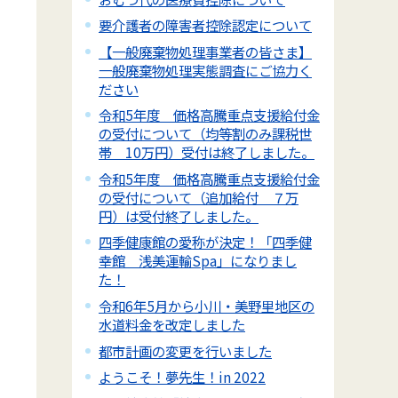
要介護者の障害者控除認定について
【一般廃棄物処理事業者の皆さま】
一般廃棄物処理実態調査にご協力く
ださい
令和5年度 価格高騰重点支援給付金
の受付について（均等割のみ課税世
帯 10万円）受付は終了しました。
令和5年度 価格高騰重点支援給付金
の受付について（追加給付 ７万
円）は受付終了しました。
四季健康館の愛称が決定！「四季健
幸館 浅美運輸Spa」になりまし
た！
令和6年5月から小川・美野里地区の
水道料金を改定しました
都市計画の変更を行いました
ようこそ！夢先生！in 2022