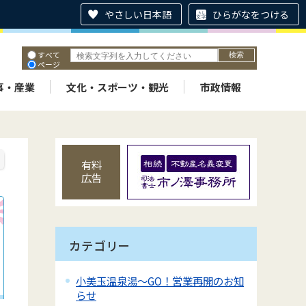
やさしい日本語
ひらがなをつける
すべて
ページ
PDF
ID
事・産業
文化・スポーツ・観光
市政情報
有料
広告
カテゴリー
小美玉温泉湯～GO！営業再開のお知
らせ