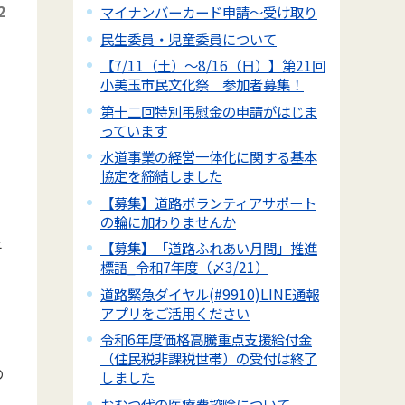
2
マイナンバーカード申請～受け取り
民生委員・児童委員について
【7/11（土）～8/16（日）】第21回
一
小美玉市民文化祭 参加者募集！
第十二回特別弔慰金の申請がはじま
っています
水道事業の経営一体化に関する基本
協定を締結しました
【募集】道路ボランティアサポート
の輪に加わりませんか
子
【募集】「道路ふれあい月間」推進
標語_令和7年度（〆3/21）
道路緊急ダイヤル(#9910)LINE通報
アプリをご活用ください
令和6年度価格高騰重点支援給付金
（住民税非課税世帯）の受付は終了
の
しました
おむつ代の医療費控除について