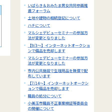
いばらき＆おみたま男女共同参画推
進フォーラム
土地や建物の相続登記について
ハチについて
マルシェデビューセミナーの参加方
法が変更となりました
【9/3～】インターネットオークショ
ンで備品を売却します
マルシェデビューセミナーの参加方
法が変更となりました
市内公共施設で生理用品を無償で配
布しています
【7/14～】インターネットオークシ
ョンで備品を売却します
職員の処分について
小美玉市職員不正事案検証等委員会
の開催について