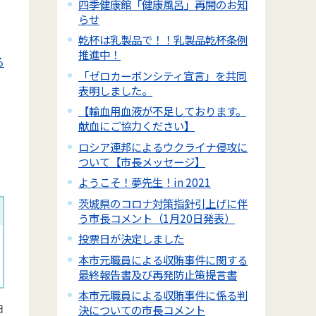
四季健康館「健康風呂」再開のお知
らせ
乾杯は乳製品で！！乳製品乾杯条例
推進中！
る
「ゼロカーボンシティ宣言」を共同
表明しました。
【輸血用血液が不足しております。
献血にご協力ください】
ロシア連邦によるウクライナ侵攻に
ついて【市長メッセージ】
ようこそ！夢先生！in 2021
茨城県のコロナ対策指針引上げに伴
う市長コメント（1月20日発表）
投票日が決定しました
本市元職員による収賄事件に関する
最終報告書及び再発防止策提言書
本市元職員による収賄事件に係る判
日
決についての市長コメント