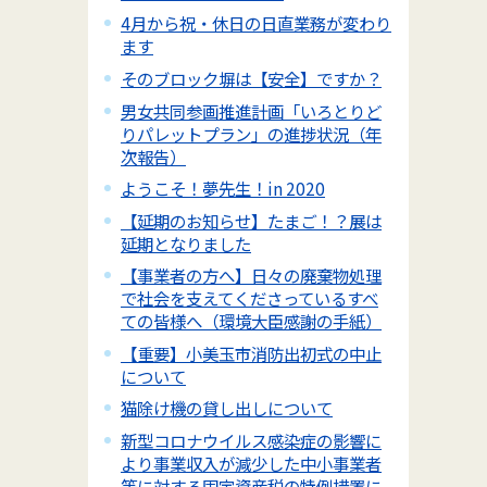
4月から祝・休日の日直業務が変わり
ます
そのブロック塀は【安全】ですか？
男女共同参画推進計画「いろとりど
りパレットプラン」の進捗状況（年
次報告）
ようこそ！夢先生！in 2020
【延期のお知らせ】たまご！？展は
延期となりました
【事業者の方へ】日々の廃棄物処理
で社会を支えてくださっているすべ
ての皆様へ（環境大臣感謝の手紙）
【重要】小美玉市消防出初式の中止
について
猫除け機の貸し出しについて
新型コロナウイルス感染症の影響に
より事業収入が減少した中小事業者
等に対する固定資産税の特例措置に