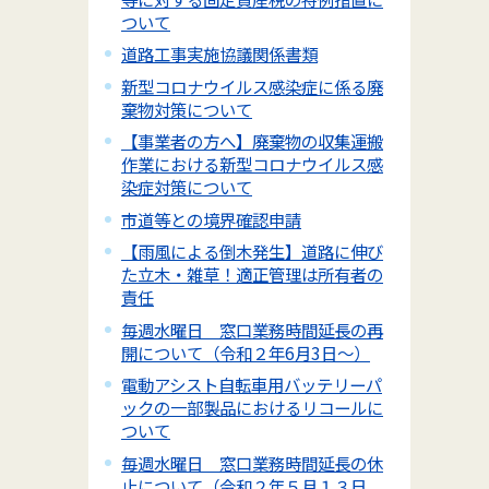
ついて
道路工事実施協議関係書類
新型コロナウイルス感染症に係る廃
棄物対策について
【事業者の方へ】廃棄物の収集運搬
作業における新型コロナウイルス感
染症対策について
市道等との境界確認申請
【雨風による倒木発生】道路に伸び
た立木・雑草！適正管理は所有者の
責任
毎週水曜日 窓口業務時間延長の再
開について（令和２年6月3日～）
電動アシスト自転車用バッテリーパ
ックの一部製品におけるリコールに
ついて
毎週水曜日 窓口業務時間延長の休
止について（令和２年５月１３日