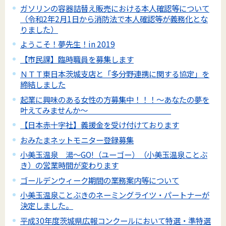
ガソリンの容器詰替え販売における本人確認等について
（令和2年2月1日から消防法で本人確認等が義務化とな
りました）
ようこそ！夢先生！in 2019
【市民課】臨時職員を募集します
ＮＴＴ東日本茨城支店と「多分野連携に関する協定」を
締結しました
起業に興味のある女性の方募集中！！！～あなたの夢を
叶えてみませんか～
【日本赤十字社】義援金を受け付けております
おみたまネットモニター登録募集
小美玉温泉 湯～GO!（ユーゴー）（小美玉温泉ことぶ
き）の営業時間が変わります
ゴールデンウィーク期間の業務案内等について
小美玉温泉ことぶきのネーミングライツ・パートナーが
決定しました。
平成30年度茨城県広報コンクールにおいて特選・準特選