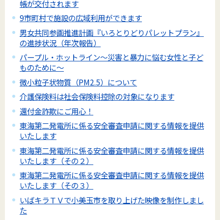
帳が交付されます
9市町村で施設の広域利用ができます
男女共同参画推進計画『いろとりどりパレットプラン』
の進捗状況（年次報告）
パープル・ホットライン～災害と暴力に悩む女性と子ど
ものために～
微小粒子状物質（PM2.5）について
介護保険料は社会保険料控除の対象になります
還付金詐欺にご用心！
東海第二発電所に係る安全審査申請に関する情報を提供
いたします
東海第二発電所に係る安全審査申請に関する情報を提供
いたします（その２）
東海第二発電所に係る安全審査申請に関する情報を提供
いたします（その３）
いばキラＴＶで小美玉市を取り上げた映像を制作しまし
た