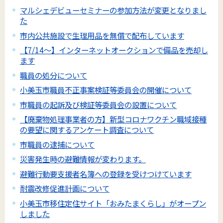
マルシェデビューセミナーの参加方法が変更となりまし
た
市内公共施設で生理用品を無償で配布しています
【7/14～】インターネットオークションで備品を売却し
ます
職員の処分について
小美玉市職員不正事案検証等委員会の開催について
市職員の起訴及び検証等委員会の設置について
【廃棄物処理事業者の方】新型コロナワクチン職域接種
の要望に関するアンケート調査について
市職員の逮捕について
災害発生時の避難情報が変わります。
避難行動要支援者名簿への登録を受けつけています
耐震改修促進計画について
小美玉市移住定住サイト「おみたまくらし」がオープン
しました