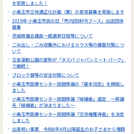
を受賞しました！
小美玉市立地適正化計画（案）の意見募集を実施します
2019年 小美玉市民の日「市内団体PRブース」出店団体
募集
茨城県議会議員一般選挙日程等について
ごみ出し・ごみ収集所におけるカラス等の被害対策につ
いて
玉里運動公園の愛称が「タスパ ジャパンミート パーク」
で継続！
ブロック塀等の安全対策について
小美玉市医療センター民間移譲の『基本協定』を締結し
ました
小美玉市医療センター民間移譲『候補者』選定 ～移譲
先『候補者』が決まりました～
小美玉市医療センター民間移譲『交渉権獲得者』を決定
しました
出産祝い事業 令和6年4月以降誕生のお子さまから増額