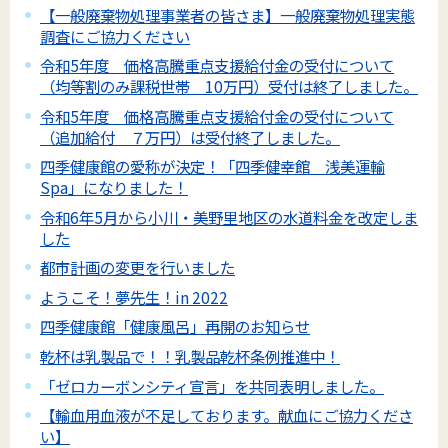
【一般廃棄物処理事業者の皆さま】一般廃棄物処理実態
調査にご協力ください
令和5年度 価格高騰重点支援給付金の受付について
（均等割のみ課税世帯 10万円）受付は終了しました。
令和5年度 価格高騰重点支援給付金の受付について
（追加給付 ７万円）は受付終了しました。
四季健康館の愛称が決定！「四季健幸館 浅美運輸
Spa」になりました！
令和6年5月から小川・美野里地区の水道料金を改定しま
した
都市計画の変更を行いました
ようこそ！夢先生！in 2022
四季健康館「健康風呂」再開のお知らせ
乾杯は乳製品で！！乳製品乾杯条例推進中！
「ゼロカーボンシティ宣言」を共同表明しました。
【輸血用血液が不足しております。献血にご協力くださ
い】