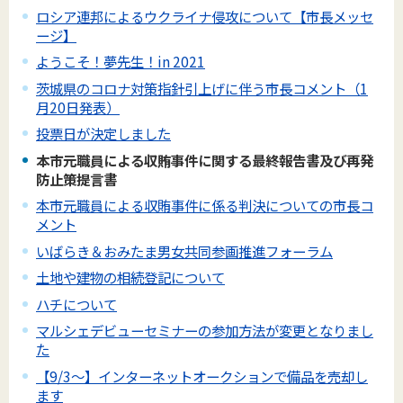
ロシア連邦によるウクライナ侵攻について【市長メッセ
ージ】
ようこそ！夢先生！in 2021
茨城県のコロナ対策指針引上げに伴う市長コメント（1
月20日発表）
投票日が決定しました
本市元職員による収賄事件に関する最終報告書及び再発
防止策提言書
本市元職員による収賄事件に係る判決についての市長コ
メント
いばらき＆おみたま男女共同参画推進フォーラム
土地や建物の相続登記について
ハチについて
マルシェデビューセミナーの参加方法が変更となりまし
た
【9/3～】インターネットオークションで備品を売却し
ます