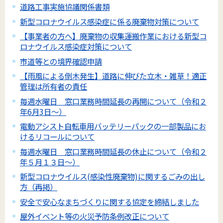
道路工事実施協議関係書類
新型コロナウイルス感染症に係る廃棄物対策について
【事業者の方へ】廃棄物の収集運搬作業における新型コ
ロナウイルス感染症対策について
市道等との境界確認申請
【雨風による倒木発生】道路に伸びた立木・雑草！適正
管理は所有者の責任
毎週水曜日 窓口業務時間延長の再開について（令和２
年6月3日～）
電動アシスト自転車用バッテリーパックの一部製品にお
けるリコールについて
毎週水曜日 窓口業務時間延長の休止について（令和２
年５月１３日～）
新型コロナウイルス(感染性廃棄物)に関するごみの出し
方（再掲）
安全で安心なまちづくりに関する協定を締結しました
屋外イベント等の火災予防条例改正について