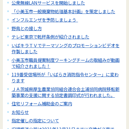
公衆無線LANサービスを開始しました
「小美玉市一般廃棄物処理基本計画」を策定しました
インフルエンザを予防しましょう
野鳥との接し方
テレビ東京で乾杯条例が紹介されました
いばキラＴＶでテーマソングのプロモーションビデオを
作製しました
小美玉市職員提案制度ワーキングチームの取組みが動画
で紹介されました！
119番受信場所が「いばらき消防指令センター」に変わ
ります
ＪＡ茨城県厚生農業協同組合連合会土浦協同病院移転新
築事業の支援に関する協定書調印式が行われました。
住宅リフォーム補助金のご案内
お知らせ
指定催しの指定について
旧規格消火器は2021年12月31日までに交換が必要で