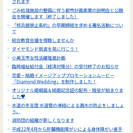
されます
ごみ処理施設の整備に伴う都市計画素案の説明会と公聴
会を開催します（終了しました）
「核兵器禁止条約」の早期締結を求める署名活動につい
て
総合教育会議を傍聴しませんか
ダイヤモンド筑波を見に行こう！
小美玉市女性活躍推進計画
臨時福祉給付金（経済対策分）の受付終了のお知らせ
恋愛・結婚イメージアッププロモーションムービー
「Diamond Wedding」を制作しました！
オリジナル婚姻届＆結婚記念証の配布・贈呈が始まりま
した♥
水道の冬支度 水道管の凍結による漏水の防止をしましょ
う。
消防団の組織が新しくなります
平成22年4月から肝臓機能障がいによる身体障がい者手