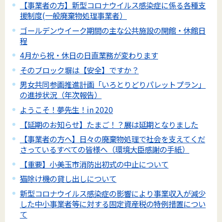
【事業者の方】新型コロナウイルス感染症に係る各種支
援制度(一般廃棄物処理事業者）
ゴールデンウイーク期間の主な公共施設の開館・休館日
程
4月から祝・休日の日直業務が変わります
そのブロック塀は【安全】ですか？
男女共同参画推進計画「いろとりどりパレットプラン」
の進捗状況（年次報告）
ようこそ！夢先生！in 2020
【延期のお知らせ】たまご！？展は延期となりました
【事業者の方へ】日々の廃棄物処理で社会を支えてくだ
さっているすべての皆様へ（環境大臣感謝の手紙）
【重要】小美玉市消防出初式の中止について
猫除け機の貸し出しについて
新型コロナウイルス感染症の影響により事業収入が減少
した中小事業者等に対する固定資産税の特例措置につい
て