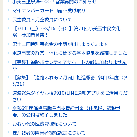
小美玉温泉湯～GO！営業再開のお知らせ
マイナンバーカード申請～受け取り
民生委員・児童委員について
【7/11（土）～8/16（日）】第21回小美玉市民文化
祭 参加者募集！
第十二回特別弔慰金の申請がはじまっています
水道事業の経営一体化に関する基本協定を締結しました
【募集】道路ボランティアサポートの輪に加わりません
か
【募集】「道路ふれあい月間」推進標語_令和7年度（〆
3/21）
道路緊急ダイヤル(#9910)LINE通報アプリをご活用くだ
さい
令和6年度価格高騰重点支援給付金（住民税非課税世
帯）の受付は終了しました
おむつ代の医療費控除について
要介護者の障害者控除認定について