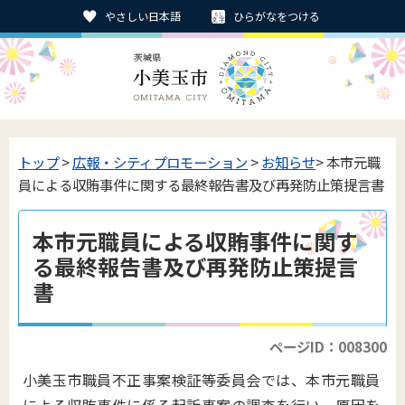
やさしい日本語
ひらがなをつける
トップ
>
広報・シティプロモーション
>
お知らせ
> 本市元職
員による収賄事件に関する最終報告書及び再発防止策提言書
本市元職員による収賄事件に関す
る最終報告書及び再発防止策提言
書
ページID：008300
小美玉市職員不正事案検証等委員会では、本市元職員