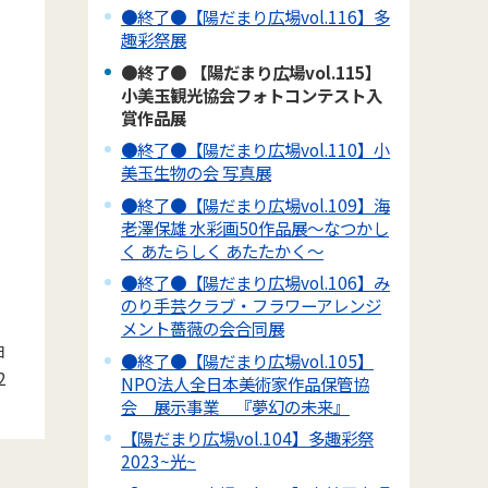
●終了●【陽だまり広場vol.116】多
趣彩祭展
●終了● 【陽だまり広場vol.115】
小美玉観光協会フォトコンテスト入
賞作品展
●終了●【陽だまり広場vol.110】小
美玉生物の会 写真展
●終了●【陽だまり広場vol.109】海
老澤保雄 水彩画50作品展～なつかし
く あたらしく あたたかく～
●終了●【陽だまり広場vol.106】み
のり手芸クラブ・フラワーアレンジ
メント薔薇の会合同展
日
●終了●【陽だまり広場vol.105】
2
NPO法人全日本美術家作品保管協
会 展示事業 『夢幻の未来』
【陽だまり広場vol.104】多趣彩祭
2023~光~