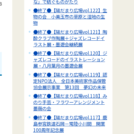
な」で紡ぐものがたり
3
●終了●【陽だまり広場vol.122】生
物の会 小美玉市の草原と湿地の生
物
●終了●【陽だまり広場vol.121】陶
酔クラブ作陶展＋ジャズレコードイ
ラスト展・墨遊会継続展
●終了●【陽だまり広場vol.120】ジ
ャズレコードのイラストレーション
展・八月葉月の墨遊会展
●終了●【陽だまり広場vol.119】認
定NPO法人 全日本美術家作品保管
協会展示事業 第13回 夢幻の未来
●終了●【陽だまり広場vol.118】み
のり手芸・フラワーアレンジメント
薔薇の会
●終了●【陽だまり広場vol.117】鹿
島参宮鉄道石岡－常陸小川間 開業
100周年記念展