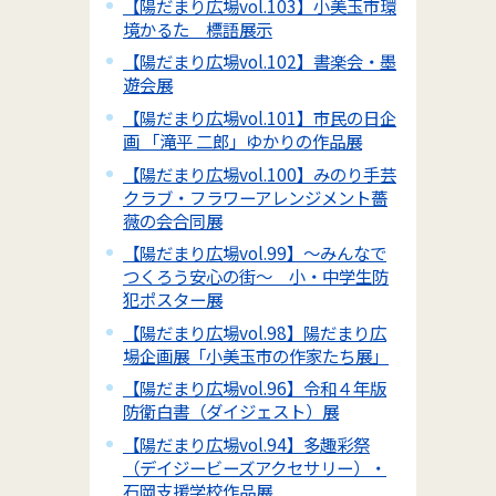
【陽だまり広場vol.103】小美玉市環
境かるた 標語展示
【陽だまり広場vol.102】書楽会・墨
遊会展
【陽だまり広場vol.101】市民の日企
画 「滝平 二郎」ゆかりの作品展
【陽だまり広場vol.100】みのり手芸
クラブ・フラワーアレンジメント薔
薇の会合同展
【陽だまり広場vol.99】～みんなで
つくろう安心の街～ 小・中学生防
犯ポスター展
【陽だまり広場vol.98】陽だまり広
場企画展「小美玉市の作家たち展」
【陽だまり広場vol.96】令和４年版
防衛白書（ダイジェスト）展
【陽だまり広場vol.94】多趣彩祭
（デイジービーズアクセサリー）・
石岡支援学校作品展