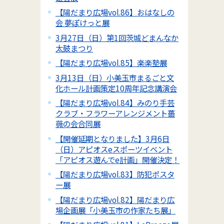
【陽だまり広場vol.86】おはなしの
会 夢ぽけっと展
3月27日（日）第1回茨城どまんなか
太鼓まつり
【陽だまり広場vol.85】楽楽塾展
3月13日（日）小美玉市まるごと文
化ホール計画策定10周年記念講演会
【陽だまり広場vol.84】みのり手芸
クラブ・フラワーアレンジメント薔
薇の会合同展
【開催延期となりました】3月6日
（日）アピオスeスポーツイベント
「アピオス遊んでe計画」開催決定！
【陽だまり広場vol.83】防犯ポスタ
ー展
【陽だまり広場vol.82】陽だまり広
場企画展「小美玉市の作家たち展」