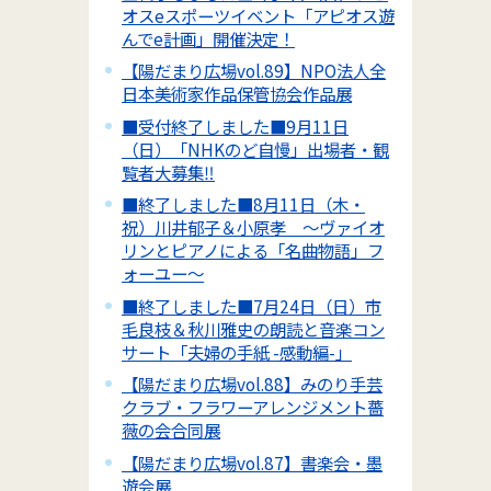
オスeスポーツイベント「アピオス遊
んでe計画」開催決定！
【陽だまり広場vol.89】NPO法人全
日本美術家作品保管協会作品展
■受付終了しました■9月11日
（日）「NHKのど自慢」出場者・観
覧者大募集‼
■終了しました■8月11日（木・
祝）川井郁子＆小原孝 ～ヴァイオ
リンとピアノによる「名曲物語」フ
ォーユー～
■終了しました■7月24日（日）市
毛良枝＆秋川雅史の朗読と音楽コン
サート「夫婦の手紙 -感動編-」
【陽だまり広場vol.88】みのり手芸
クラブ・フラワーアレンジメント薔
薇の会合同展
【陽だまり広場vol.87】書楽会・墨
遊会展