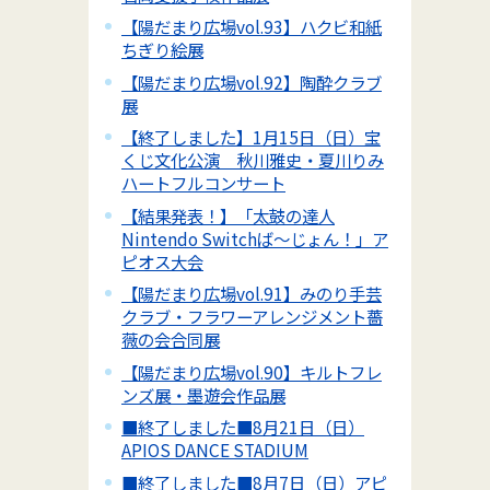
【陽だまり広場vol.93】ハクビ和紙
ちぎり絵展
【陽だまり広場vol.92】陶酔クラブ
展
【終了しました】1月15日（日）宝
くじ文化公演 秋川雅史・夏川りみ
ハートフルコンサート
【結果発表！】「太鼓の達人
Nintendo Switchば～じょん！」ア
ピオス大会
【陽だまり広場vol.91】みのり手芸
クラブ・フラワーアレンジメント薔
薇の会合同展
【陽だまり広場vol.90】キルトフレ
ンズ展・墨遊会作品展
■終了しました■8月21日（日）
APIOS DANCE STADIUM
■終了しました■8月7日（日）アピ