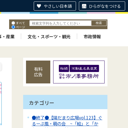
やさしい日本語
ひらがなをつける
すべて
ページ
PDF
ID
事・産業
文化・スポーツ・観光
市政情報
有料
広告
カテゴリー
●終了●【陽だまり広場vol.123】ぐ
るーぷ風・萌の会 ~「絵」と「か