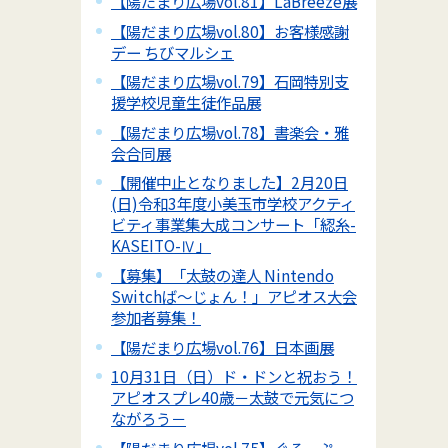
【陽だまり広場vol.81】LaBreeze展
【陽だまり広場vol.80】お客様感謝
デー ちびマルシェ
【陽だまり広場vol.79】石岡特別支
援学校児童生徒作品展
【陽だまり広場vol.78】書楽会・雅
会合同展
【開催中止となりました】2月20日
(日)令和3年度小美玉市学校アクティ
ビティ事業集大成コンサート「綛糸-
KASEITO-Ⅳ」
【募集】「太鼓の達人 Nintendo
Switchば～じょん！」アピオス大会
参加者募集！
【陽だまり広場vol.76】日本画展
10月31日（日）ド・ドンと祝おう！
アピオスプレ40歳－太鼓で元気につ
ながろう－
【陽だまり広場vol.75】ぐるーぷ