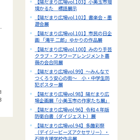
【陽だまり広場vol.103】小美玉市環
境かるた 標語展示
【陽だまり広場vol.102】書楽会・墨
遊会展
【陽だまり広場vol.101】市民の日企
画 「滝平 二郎」ゆかりの作品展
【陽だまり広場vol.100】みのり手芸
クラブ・フラワーアレンジメント薔
薇の会合同展
【陽だまり広場vol.99】～みんなで
つくろう安心の街～ 小・中学生防
犯ポスター展
日
【陽だまり広場vol.98】陽だまり広
3
場企画展「小美玉市の作家たち展」
【陽だまり広場vol.96】令和４年版
防衛白書（ダイジェスト）展
【陽だまり広場vol.94】多趣彩祭
（デイジービーズアクセサリー）・
石岡支援学校作品展