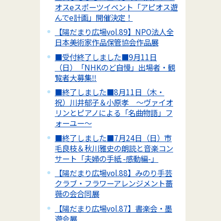
オスeスポーツイベント「アピオス遊
んでe計画」開催決定！
【陽だまり広場vol.89】NPO法人全
日本美術家作品保管協会作品展
■受付終了しました■9月11日
（日）「NHKのど自慢」出場者・観
覧者大募集‼
■終了しました■8月11日（木・
祝）川井郁子＆小原孝 ～ヴァイオ
リンとピアノによる「名曲物語」フ
ォーユー～
■終了しました■7月24日（日）市
毛良枝＆秋川雅史の朗読と音楽コン
サート「夫婦の手紙 -感動編-」
【陽だまり広場vol.88】みのり手芸
クラブ・フラワーアレンジメント薔
薇の会合同展
【陽だまり広場vol.87】書楽会・墨
遊会展