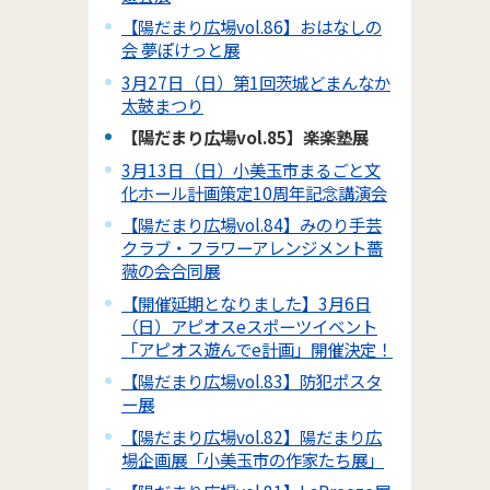
【陽だまり広場vol.86】おはなしの
会 夢ぽけっと展
3月27日（日）第1回茨城どまんなか
太鼓まつり
【陽だまり広場vol.85】楽楽塾展
3月13日（日）小美玉市まるごと文
化ホール計画策定10周年記念講演会
【陽だまり広場vol.84】みのり手芸
クラブ・フラワーアレンジメント薔
薇の会合同展
【開催延期となりました】3月6日
（日）アピオスeスポーツイベント
「アピオス遊んでe計画」開催決定！
【陽だまり広場vol.83】防犯ポスタ
ー展
【陽だまり広場vol.82】陽だまり広
場企画展「小美玉市の作家たち展」