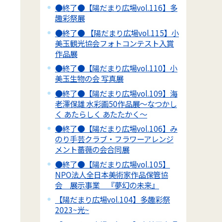
●終了●【陽だまり広場vol.116】多
趣彩祭展
●終了● 【陽だまり広場vol.115】小
美玉観光協会フォトコンテスト入賞
作品展
●終了●【陽だまり広場vol.110】小
美玉生物の会 写真展
●終了●【陽だまり広場vol.109】海
老澤保雄 水彩画50作品展～なつかし
く あたらしく あたたかく～
●終了●【陽だまり広場vol.106】み
のり手芸クラブ・フラワーアレンジ
メント薔薇の会合同展
●終了●【陽だまり広場vol.105】
NPO法人全日本美術家作品保管協
会 展示事業 『夢幻の未来』
【陽だまり広場vol.104】多趣彩祭
2023~光~