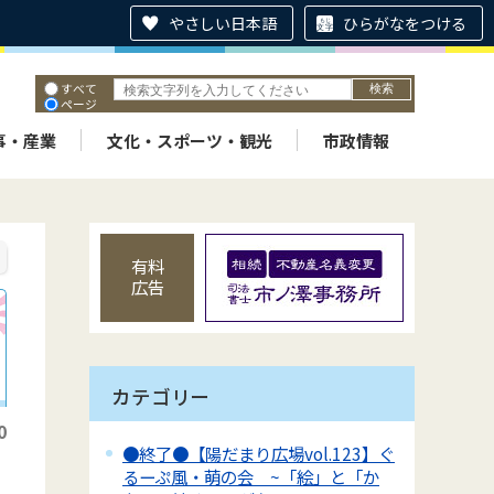
やさしい日本語
ひらがなをつける
すべて
ページ
PDF
ID
事・産業
文化・スポーツ・観光
市政情報
有料
広告
カテゴリー
0
●終了●【陽だまり広場vol.123】ぐ
るーぷ風・萌の会 ~「絵」と「か