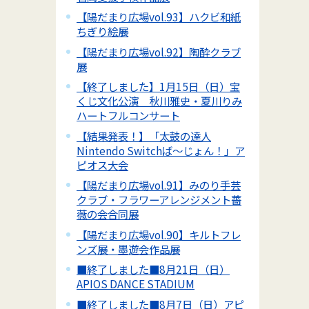
【陽だまり広場vol.93】ハクビ和紙
ちぎり絵展
【陽だまり広場vol.92】陶酔クラブ
展
【終了しました】1月15日（日）宝
くじ文化公演 秋川雅史・夏川りみ
ハートフルコンサート
【結果発表！】「太鼓の達人
Nintendo Switchば～じょん！」ア
ピオス大会
【陽だまり広場vol.91】みのり手芸
クラブ・フラワーアレンジメント薔
薇の会合同展
【陽だまり広場vol.90】キルトフレ
ンズ展・墨遊会作品展
■終了しました■8月21日（日）
APIOS DANCE STADIUM
■終了しました■8月7日（日）アピ