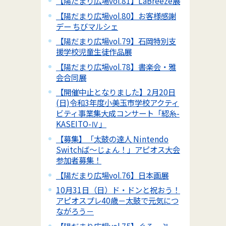
【陽だまり広場vol.81】LaBreeze展
【陽だまり広場vol.80】お客様感謝
デー ちびマルシェ
【陽だまり広場vol.79】石岡特別支
援学校児童生徒作品展
【陽だまり広場vol.78】書楽会・雅
会合同展
【開催中止となりました】2月20日
(日)令和3年度小美玉市学校アクティ
ビティ事業集大成コンサート「綛糸-
KASEITO-Ⅳ」
【募集】「太鼓の達人 Nintendo
Switchば～じょん！」アピオス大会
参加者募集！
【陽だまり広場vol.76】日本画展
10月31日（日）ド・ドンと祝おう！
アピオスプレ40歳－太鼓で元気につ
ながろう－
【陽だまり広場vol.75】ぐるーぷ