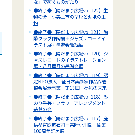
な」で紡ぐものがたり
●終了●【陽だまり広場vol.122】生
物の会 小美玉市の草原と湿地の生
物
●終了●【陽だまり広場vol.121】陶
酔クラブ作陶展＋ジャズレコードイ
ラスト展・墨遊会継続展
●終了●【陽だまり広場vol.120】ジ
ャズレコードのイラストレーション
展・八月葉月の墨遊会展
●終了●【陽だまり広場vol.119】認
定NPO法人 全日本美術家作品保管
協会展示事業 第13回 夢幻の未来
●終了●【陽だまり広場vol.118】み
のり手芸・フラワーアレンジメント
薔薇の会
●終了●【陽だまり広場vol.117】鹿
島参宮鉄道石岡－常陸小川間 開業
100周年記念展