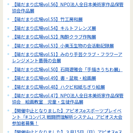
【陽だまり広場vol.56】NPO法人全日本美術家作品保管
協会作品展
【陽だまり広場vol.55】竹工房和展
【陽だまり広場vol.54】キルトフレンズ展
【陽だまり広場vol.52】陶酔クラブ作陶展
【陽だまり広場vol.53】小美玉生物の会活動記録展
【陽だまり広場vol.51】みのり手芸クラブ・フラワーア
レンジメント薔薇の会展
【陽だまり広場vol.50】石岡遊雅会「手描きうちわ展」
【陽だまり広場vol.49】書・盆栽・絵画展
【陽だまり広場vol.48】ハクビ和紙ちぎり絵展
【陽だまり広場vol.47】NPO法人全日本美術家作品保管
協会 絵画教室 児童・生徒作品展
【開催中止となりました】アピオスeスポーツプレイベ
ント「#コンパス 戦闘摂理解析システム」アピオス大会
参加者募集！
【開催中止となりました】３月15日（日）アピオスeス