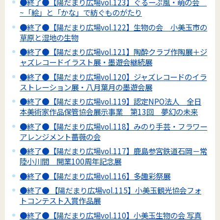
●終了●【陽だまり広場vol.123】ぐるーぷ風・萌の会
~「絵」と「かな」で紡ぐものがたり
●終了●【陽だまり広場vol.122】生物の会 小美玉市の
草原と湿地の生物
●終了●【陽だまり広場vol.121】陶酔クラブ作陶展＋ジ
ャズレコードイラスト展・墨遊会継続展
●終了●【陽だまり広場vol.120】ジャズレコードのイラ
ストレーション展・八月葉月の墨遊会展
●終了●【陽だまり広場vol.119】認定NPO法人 全日
本美術家作品保管協会展示事業 第13回 夢幻の未来
●終了●【陽だまり広場vol.118】みのり手芸・フラワー
アレンジメント薔薇の会
●終了●【陽だまり広場vol.117】鹿島参宮鉄道石岡－常
陸小川間 開業100周年記念展
●終了●【陽だまり広場vol.116】多趣彩祭展
●終了● 【陽だまり広場vol.115】小美玉観光協会フォ
トコンテスト入賞作品展
●終了●【陽だまり広場vol.110】小美玉生物の会 写真