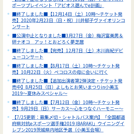
ポーツプレイベント「アピオス遊んでe計画」
■終了しました■【12月14日（土）10時～チケット発
売】2020年2月23日（日・祝）川井郁子ヴァイオリンコ
ンサート
■公演中止となりました■3月27日（金）梅沢富美男＆
研ナオコ アッ！とおどろく夢芝居
■終了しました■【完売】12月7日（土）木川尚紀デビ
ューコンサート
■終了しました■【8月17日（土）10時～チケット発
売】10月22日（火）ペコロスの母に会いに行く
■終了しました■【追加出演者第2弾決定・チケット発
売中】8月25日（日）よしもとお笑いまつりin小美玉
2019～夏休みスペシャル～
■終了しました■【7月12日（金）10時～チケット発
売】9月29日（日）サーカス～心をつなぐハーモニー～
【7/25更新：募集〆切・シャトルバス案内】「全国都道
府県対抗eスポーツ選手権2019 IBARAKI」ウイニングイ
レブン2019茨城県内地区予選（小美玉会場）