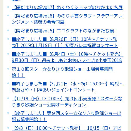
【陽だまり広場vol.7】わくわくショップのなかまたち展
【陽だまり広場vol.6】みのり手芸クラブ・フラワーアレ
ンジメント薔薇の会合同展
【陽だまり広場vol.5】エコクラフトのなかまたち展
■終了しました■【8月26日（日）10時～チケット発
売】2019年1月19日（土）初春バレエ祝賀コンサート
■終了しました■【8月4日（土）10時～チケット発売】
9月30日（日）週末よしもとお笑いライブin小美玉2018
第１０回スター☆なりきり歌謡ショー出場者募集開
始！！
■終了しました■【3月21日（水・祝）15:00～】純烈・
朝倉さや・川神あいジョイントコンサート
【11/19（日）13：00～】第９回小美玉発！スター☆な
りきり歌謡ショー公開オーディション
【終了しました】第９回スター☆なりきり歌謡ショー出
場者募集開始！！
【9/3（日）10:00～チケット発売】 10/15（日）アピ