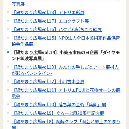
写真展
【陽だまり広場vol.18】アトリエ彩展
【陽だまり広場vol.17】エコクラフト展
【陽だまり広場vol.16】ハクビ和紙ちぎり絵展
【陽だまり広場vol.15】NPO法人全日本美術家作品保管
協会作品展
【陽だまり広場vol.14】小美玉市民の日企画「ダイヤモ
ンド筑波写真展」
【陽だまり広場vol.13】みんなの手しごとアート展-4人
が彩るバレンタイン-
【陽だまり広場vol.12】小川古木会展
【陽だまり広場vol.11】アトリエFUJIと花咲オーシの展
示会
【陽だまり広場vol.10】落ち葉の芸術「葉画」展
【陽だまり広場vol.9】ぐるーぷ風20周年記念展
【陽だまり広場vol.8】陶酔クラブ「陶芸と郷土のてまり
展」