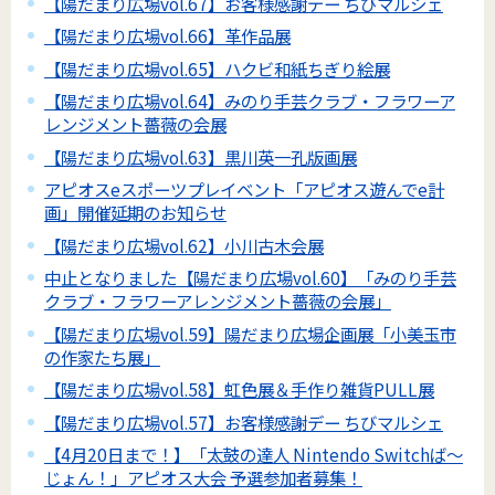
【陽だまり広場vol.67】お客様感謝デー ちびマルシェ
【陽だまり広場vol.66】革作品展
【陽だまり広場vol.65】ハクビ和紙ちぎり絵展
【陽だまり広場vol.64】みのり手芸クラブ・フラワーア
レンジメント薔薇の会展
【陽だまり広場vol.63】黒川英一孔版画展
アピオスeスポーツプレイベント「アピオス遊んでe計
画」開催延期のお知らせ
【陽だまり広場vol.62】小川古木会展
中止となりました【陽だまり広場vol.60】「みのり手芸
クラブ・フラワーアレンジメント薔薇の会展」
【陽だまり広場vol.59】陽だまり広場企画展「小美玉市
の作家たち展」
【陽だまり広場vol.58】虹色展＆手作り雑貨PULL展
【陽だまり広場vol.57】お客様感謝デー ちびマルシェ
【4月20日まで！】「太鼓の達人 Nintendo Switchば～
じょん！」アピオス大会 予選参加者募集！