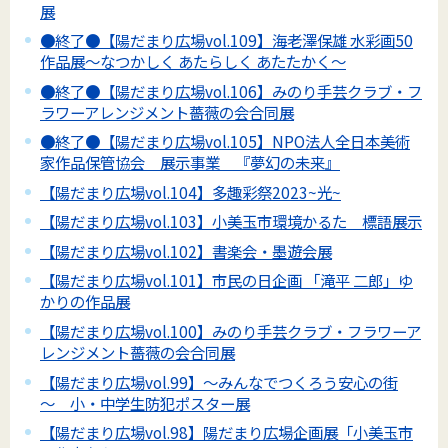
展
●終了●【陽だまり広場vol.109】海老澤保雄 水彩画50
作品展～なつかしく あたらしく あたたかく～
●終了●【陽だまり広場vol.106】みのり手芸クラブ・フ
ラワーアレンジメント薔薇の会合同展
●終了●【陽だまり広場vol.105】NPO法人全日本美術
家作品保管協会 展示事業 『夢幻の未来』
【陽だまり広場vol.104】多趣彩祭2023~光~
【陽だまり広場vol.103】小美玉市環境かるた 標語展示
【陽だまり広場vol.102】書楽会・墨遊会展
【陽だまり広場vol.101】市民の日企画 「滝平 二郎」ゆ
かりの作品展
【陽だまり広場vol.100】みのり手芸クラブ・フラワーア
レンジメント薔薇の会合同展
【陽だまり広場vol.99】～みんなでつくろう安心の街
～ 小・中学生防犯ポスター展
【陽だまり広場vol.98】陽だまり広場企画展「小美玉市