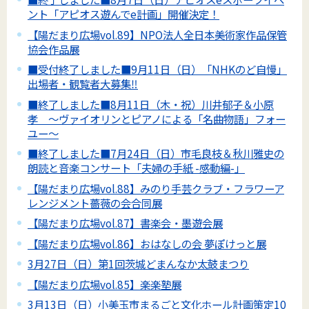
ント「アピオス遊んでe計画」開催決定！
【陽だまり広場vol.89】NPO法人全日本美術家作品保管
協会作品展
■受付終了しました■9月11日（日）「NHKのど自慢」
出場者・観覧者大募集‼
■終了しました■8月11日（木・祝）川井郁子＆小原
孝 ～ヴァイオリンとピアノによる「名曲物語」フォー
ユー～
■終了しました■7月24日（日）市毛良枝＆秋川雅史の
朗読と音楽コンサート「夫婦の手紙 -感動編-」
【陽だまり広場vol.88】みのり手芸クラブ・フラワーア
レンジメント薔薇の会合同展
【陽だまり広場vol.87】書楽会・墨遊会展
【陽だまり広場vol.86】おはなしの会 夢ぽけっと展
3月27日（日）第1回茨城どまんなか太鼓まつり
【陽だまり広場vol.85】楽楽塾展
3月13日（日）小美玉市まるごと文化ホール計画策定10