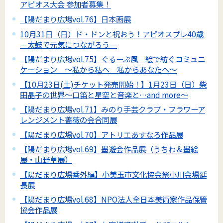
アピオス大会 参加者募集！
【陽だまり広場vol.76】日本画展
10月31日（日）ド・ドンと祝おう！アピオスプレ40歳
－太鼓で元気につながろう－
【陽だまり広場vol.75】ぐるーぷ風 絵で紡ぐコミュニ
ケーション ～私から私へ 私からあなたへ～
【10月23日(土)チケット発売開始！】1月23日（日）柴
田晶子の世界～口笛と星空と音楽と…and more～
【陽だまり広場vol.71】みのり手芸クラブ・フラワーア
レンジメント薔薇の会合同展
【陽だまり広場vol.70】アトリエあすなろ作品展
【陽だまり広場vol.69】墨遊会作品展（うちわ＆墨絵
展・山野草展）
【陽だまり広場番外編】小美玉市文化協会祭小川会場延
長展
【陽だまり広場vol.68】NPO法人全日本美術家作品保管
協会作品展