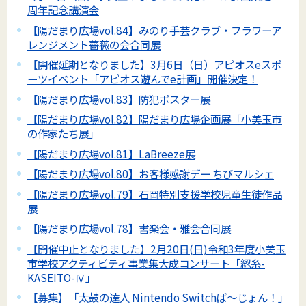
周年記念講演会
【陽だまり広場vol.84】みのり手芸クラブ・フラワーア
レンジメント薔薇の会合同展
【開催延期となりました】3月6日（日）アピオスeスポ
ーツイベント「アピオス遊んでe計画」開催決定！
【陽だまり広場vol.83】防犯ポスター展
【陽だまり広場vol.82】陽だまり広場企画展「小美玉市
の作家たち展」
【陽だまり広場vol.81】LaBreeze展
【陽だまり広場vol.80】お客様感謝デー ちびマルシェ
【陽だまり広場vol.79】石岡特別支援学校児童生徒作品
展
【陽だまり広場vol.78】書楽会・雅会合同展
【開催中止となりました】2月20日(日)令和3年度小美玉
市学校アクティビティ事業集大成コンサート「綛糸-
KASEITO-Ⅳ」
【募集】「太鼓の達人 Nintendo Switchば～じょん！」