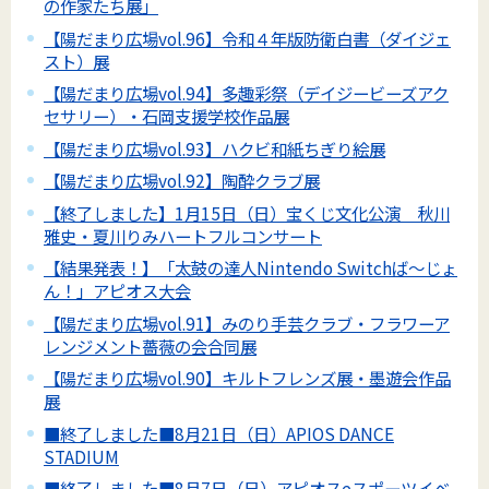
の作家たち展」
【陽だまり広場vol.96】令和４年版防衛白書（ダイジェ
スト）展
【陽だまり広場vol.94】多趣彩祭（デイジービーズアク
セサリー）・石岡支援学校作品展
【陽だまり広場vol.93】ハクビ和紙ちぎり絵展
【陽だまり広場vol.92】陶酔クラブ展
【終了しました】1月15日（日）宝くじ文化公演 秋川
雅史・夏川りみハートフルコンサート
【結果発表！】「太鼓の達人Nintendo Switchば～じょ
ん！」アピオス大会
【陽だまり広場vol.91】みのり手芸クラブ・フラワーア
レンジメント薔薇の会合同展
【陽だまり広場vol.90】キルトフレンズ展・墨遊会作品
展
■終了しました■8月21日（日）APIOS DANCE
STADIUM
■終了しました■8月7日（日）アピオスeスポーツイベ