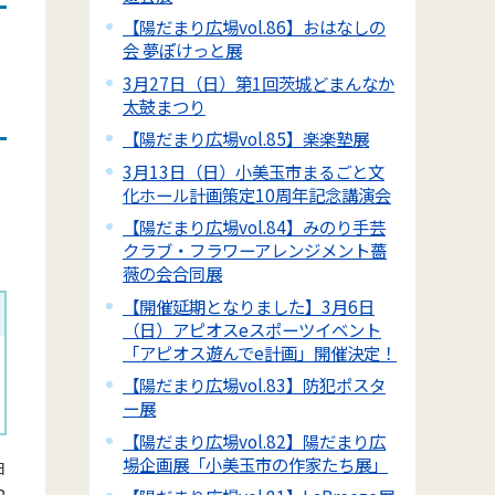
【陽だまり広場vol.86】おはなしの
会 夢ぽけっと展
3月27日（日）第1回茨城どまんなか
太鼓まつり
【陽だまり広場vol.85】楽楽塾展
3月13日（日）小美玉市まるごと文
化ホール計画策定10周年記念講演会
【陽だまり広場vol.84】みのり手芸
クラブ・フラワーアレンジメント薔
薇の会合同展
【開催延期となりました】3月6日
（日）アピオスeスポーツイベント
「アピオス遊んでe計画」開催決定！
【陽だまり広場vol.83】防犯ポスタ
ー展
【陽だまり広場vol.82】陽だまり広
場企画展「小美玉市の作家たち展」
日
8