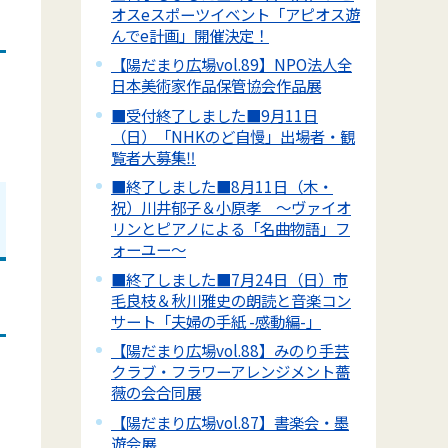
オスeスポーツイベント「アピオス遊
んでe計画」開催決定！
【陽だまり広場vol.89】NPO法人全
日本美術家作品保管協会作品展
■受付終了しました■9月11日
（日）「NHKのど自慢」出場者・観
覧者大募集‼
■終了しました■8月11日（木・
祝）川井郁子＆小原孝 ～ヴァイオ
リンとピアノによる「名曲物語」フ
ォーユー～
■終了しました■7月24日（日）市
毛良枝＆秋川雅史の朗読と音楽コン
サート「夫婦の手紙 -感動編-」
【陽だまり広場vol.88】みのり手芸
クラブ・フラワーアレンジメント薔
薇の会合同展
【陽だまり広場vol.87】書楽会・墨
遊会展