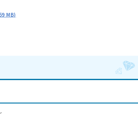
9 MB)
～