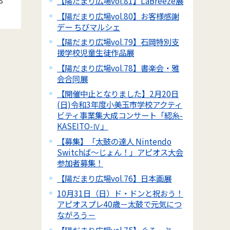
【陽だまり広場vol.81】LaBreeze展
【陽だまり広場vol.80】お客様感謝
デー ちびマルシェ
【陽だまり広場vol.79】石岡特別支
援学校児童生徒作品展
【陽だまり広場vol.78】書楽会・雅
会合同展
【開催中止となりました】2月20日
(日)令和3年度小美玉市学校アクティ
ビティ事業集大成コンサート「綛糸-
KASEITO-Ⅳ」
【募集】「太鼓の達人 Nintendo
Switchば～じょん！」アピオス大会
参加者募集！
【陽だまり広場vol.76】日本画展
10月31日（日）ド・ドンと祝おう！
アピオスプレ40歳－太鼓で元気につ
ながろう－
【陽だまり広場vol.75】ぐるーぷ