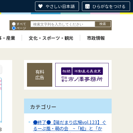
やさしい日本語
ひらがなをつける
すべて
ページ
PDF
ID
事・産業
文化・スポーツ・観光
市政情報
有料
広告
カテゴリー
●終了●【陽だまり広場vol.123】ぐ
るーぷ風・萌の会 ~「絵」と「か
8