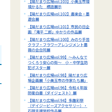
【陽だまり広場vol.103】小美玉市環
境かるた 標語展示
【陽だまり広場vol.102】書楽会・墨
遊会展
【陽だまり広場vol.101】市民の日企
画 「滝平 二郎」ゆかりの作品展
【陽だまり広場vol.100】みのり手芸
クラブ・フラワーアレンジメント薔
薇の会合同展
【陽だまり広場vol.99】～みんなで
つくろう安心の街～ 小・中学生防
犯ポスター展
【陽だまり広場vol.98】陽だまり広
場企画展「小美玉市の作家たち展」
【陽だまり広場vol.96】令和４年版
防衛白書（ダイジェスト）展
【陽だまり広場vol.94】多趣彩祭
（デイジービーズアクセサリー）・
石岡支援学校作品展