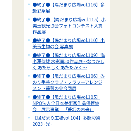
●終了●【陽だまり広場vol.116】多
趣彩祭展
●終了● 【陽だまり広場vol.115】小
美玉観光協会フォトコンテスト入賞
作品展
●終了●【陽だまり広場vol.110】小
美玉生物の会 写真展
●終了●【陽だまり広場vol.109】海
老澤保雄 水彩画50作品展～なつかし
く あたらしく あたたかく～
●終了●【陽だまり広場vol.106】み
のり手芸クラブ・フラワーアレンジ
メント薔薇の会合同展
●終了●【陽だまり広場vol.105】
NPO法人全日本美術家作品保管協
会 展示事業 『夢幻の未来』
【陽だまり広場vol.104】多趣彩祭
2023~光~