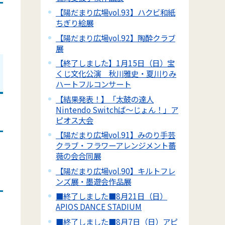
【陽だまり広場vol.93】ハクビ和紙
ちぎり絵展
【陽だまり広場vol.92】陶酔クラブ
展
【終了しました】1月15日（日）宝
くじ文化公演 秋川雅史・夏川りみ
ハートフルコンサート
【結果発表！】「太鼓の達人
Nintendo Switchば～じょん！」ア
ピオス大会
【陽だまり広場vol.91】みのり手芸
クラブ・フラワーアレンジメント薔
薇の会合同展
【陽だまり広場vol.90】キルトフレ
ンズ展・墨遊会作品展
■終了しました■8月21日（日）
APIOS DANCE STADIUM
■終了しました■8月7日（日）アピ