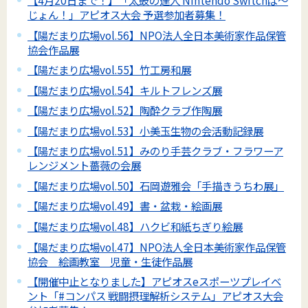
【4月20日まで！】「太鼓の達人 Nintendo Switchば～
じょん！」アピオス大会 予選参加者募集！
【陽だまり広場vol.56】NPO法人全日本美術家作品保管
協会作品展
【陽だまり広場vol.55】竹工房和展
【陽だまり広場vol.54】キルトフレンズ展
【陽だまり広場vol.52】陶酔クラブ作陶展
【陽だまり広場vol.53】小美玉生物の会活動記録展
【陽だまり広場vol.51】みのり手芸クラブ・フラワーア
レンジメント薔薇の会展
【陽だまり広場vol.50】石岡遊雅会「手描きうちわ展」
【陽だまり広場vol.49】書・盆栽・絵画展
【陽だまり広場vol.48】ハクビ和紙ちぎり絵展
【陽だまり広場vol.47】NPO法人全日本美術家作品保管
協会 絵画教室 児童・生徒作品展
【開催中止となりました】アピオスeスポーツプレイベ
ント「#コンパス 戦闘摂理解析システム」アピオス大会