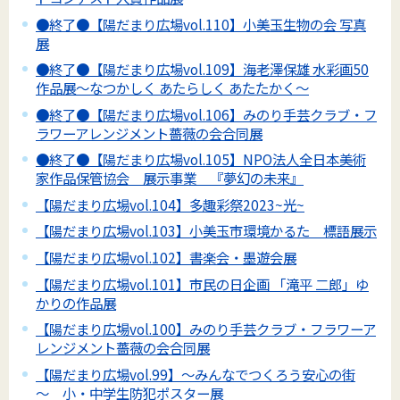
●終了●【陽だまり広場vol.110】小美玉生物の会 写真
展
●終了●【陽だまり広場vol.109】海老澤保雄 水彩画50
作品展～なつかしく あたらしく あたたかく～
●終了●【陽だまり広場vol.106】みのり手芸クラブ・フ
ラワーアレンジメント薔薇の会合同展
●終了●【陽だまり広場vol.105】NPO法人全日本美術
家作品保管協会 展示事業 『夢幻の未来』
【陽だまり広場vol.104】多趣彩祭2023~光~
【陽だまり広場vol.103】小美玉市環境かるた 標語展示
【陽だまり広場vol.102】書楽会・墨遊会展
【陽だまり広場vol.101】市民の日企画 「滝平 二郎」ゆ
かりの作品展
【陽だまり広場vol.100】みのり手芸クラブ・フラワーア
レンジメント薔薇の会合同展
【陽だまり広場vol.99】～みんなでつくろう安心の街
～ 小・中学生防犯ポスター展