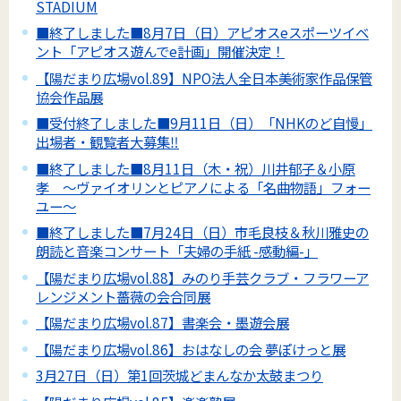
STADIUM
■終了しました■8月7日（日）アピオスeスポーツイベ
ント「アピオス遊んでe計画」開催決定！
【陽だまり広場vol.89】NPO法人全日本美術家作品保管
協会作品展
■受付終了しました■9月11日（日）「NHKのど自慢」
出場者・観覧者大募集‼
■終了しました■8月11日（木・祝）川井郁子＆小原
孝 ～ヴァイオリンとピアノによる「名曲物語」フォー
ユー～
■終了しました■7月24日（日）市毛良枝＆秋川雅史の
朗読と音楽コンサート「夫婦の手紙 -感動編-」
【陽だまり広場vol.88】みのり手芸クラブ・フラワーア
レンジメント薔薇の会合同展
【陽だまり広場vol.87】書楽会・墨遊会展
【陽だまり広場vol.86】おはなしの会 夢ぽけっと展
3月27日（日）第1回茨城どまんなか太鼓まつり