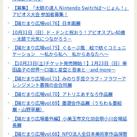
【募集】「太鼓の達人 Nintendo Switchば～じょん！」
アピオス大会 参加者募集！
【陽だまり広場vol.76】日本画展
10月31日（日）ド・ドンと祝おう！アピオスプレ40歳
－太鼓で元気につながろう－
【陽だまり広場vol.75】ぐるーぷ風 絵で紡ぐコミュニ
ケーション ～私から私へ 私からあなたへ～
【10月23日(土)チケット発売開始！】1月23日（日）柴
田晶子の世界～口笛と星空と音楽と…and more～
【陽だまり広場vol.71】みのり手芸クラブ・フラワーア
レンジメント薔薇の会合同展
【陽だまり広場vol.70】アトリエあすなろ作品展
【陽だまり広場vol.69】墨遊会作品展（うちわ＆墨絵
展・山野草展）
【陽だまり広場番外編】小美玉市文化協会祭小川会場延
長展
【陽だまり広場vol.68】NPO法人全日本美術家作品保管