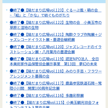
●終了●【陽だまり広場vol.123】ぐるーぷ風・萌の会
~「絵」と「かな」で紡ぐものがたり
●終了●【陽だまり広場vol.122】生物の会 小美玉市の
草原と湿地の生物
●終了●【陽だまり広場vol.121】陶酔クラブ作陶展＋ジ
ャズレコードイラスト展・墨遊会継続展
●終了●【陽だまり広場vol.120】ジャズレコードのイラ
ストレーション展・八月葉月の墨遊会展
●終了●【陽だまり広場vol.119】認定NPO法人 全日
本美術家作品保管協会展示事業 第13回 夢幻の未来
●終了●【陽だまり広場vol.118】みのり手芸・フラワー
アレンジメント薔薇の会
●終了●【陽だまり広場vol.117】鹿島参宮鉄道石岡－常
陸小川間 開業100周年記念展
●終了●【陽だまり広場vol.116】多趣彩祭展
●終了● 【陽だまり広場vol.115】小美玉観光協会フォ
トコンテスト入賞作品展