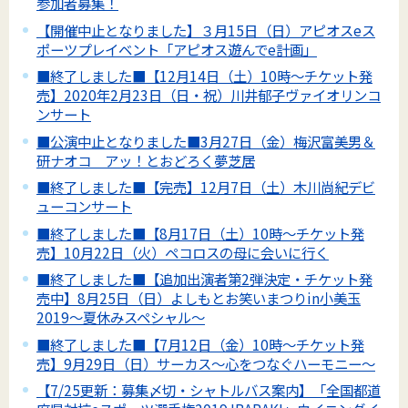
参加者募集！
【開催中止となりました】３月15日（日）アピオスeス
ポーツプレイベント「アピオス遊んでe計画」
■終了しました■【12月14日（土）10時～チケット発
売】2020年2月23日（日・祝）川井郁子ヴァイオリンコ
ンサート
■公演中止となりました■3月27日（金）梅沢富美男＆
研ナオコ アッ！とおどろく夢芝居
■終了しました■【完売】12月7日（土）木川尚紀デビ
ューコンサート
■終了しました■【8月17日（土）10時～チケット発
売】10月22日（火）ペコロスの母に会いに行く
■終了しました■【追加出演者第2弾決定・チケット発
売中】8月25日（日）よしもとお笑いまつりin小美玉
2019～夏休みスペシャル～
■終了しました■【7月12日（金）10時～チケット発
売】9月29日（日）サーカス～心をつなぐハーモニー～
【7/25更新：募集〆切・シャトルバス案内】「全国都道