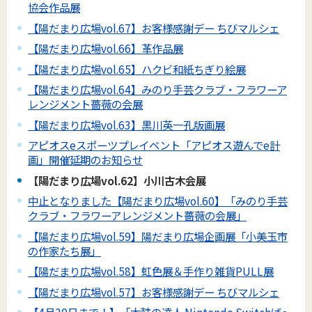
協会作品展
【陽だまり広場vol.67】お客様感謝デー ちびマルシェ
【陽だまり広場vol.66】革作品展
【陽だまり広場vol.65】ハクビ和紙ちぎり絵展
【陽だまり広場vol.64】みのり手芸クラブ・フラワーア
レンジメント薔薇の会展
【陽だまり広場vol.63】黒川英一孔版画展
アピオスeスポーツプレイベント「アピオス遊んでe計
画」開催延期のお知らせ
【陽だまり広場vol.62】小川古木会展
中止となりました【陽だまり広場vol.60】「みのり手芸
クラブ・フラワーアレンジメント薔薇の会展」
【陽だまり広場vol.59】陽だまり広場企画展「小美玉市
の作家たち展」
【陽だまり広場vol.58】虹色展＆手作り雑貨PULL展
【陽だまり広場vol.57】お客様感謝デー ちびマルシェ