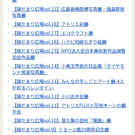
【陽だまり広場vol.21】広島長崎原爆写真展・福島原発
写真展
【陽だまり広場vol.18】アトリエ彩展
【陽だまり広場vol.17】エコクラフト展
【陽だまり広場vol.16】ハクビ和紙ちぎり絵展
【陽だまり広場vol.15】NPO法人全日本美術家作品保管
協会作品展
【陽だまり広場vol.14】小美玉市民の日企画「ダイヤモ
ンド筑波写真展」
【陽だまり広場vol.13】みんなの手しごとアート展-4人
が彩るバレンタイン-
【陽だまり広場vol.12】小川古木会展
【陽だまり広場vol.11】アトリエFUJIと花咲オーシの展
示会
【陽だまり広場vol.10】落ち葉の芸術「葉画」展
【陽だまり広場vol.9】ぐるーぷ風20周年記念展