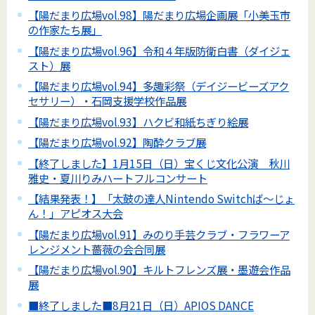
【陽だまり広場vol.98】陽だまり広場企画展「小美玉市
の作家たち展」
【陽だまり広場vol.96】令和４年版防衛白書（ダイジェ
スト）展
【陽だまり広場vol.94】多趣彩祭（デイジービーズアク
セサリー）・石岡支援学校作品展
【陽だまり広場vol.93】ハクビ和紙ちぎり絵展
【陽だまり広場vol.92】陶酔クラブ展
【終了しました】1月15日（日）宝くじ文化公演 秋川
雅史・夏川りみハートフルコンサート
【結果発表！】「太鼓の達人Nintendo Switchば～じょ
ん！」アピオス大会
【陽だまり広場vol.91】みのり手芸クラブ・フラワーア
レンジメント薔薇の会合同展
【陽だまり広場vol.90】キルトフレンズ展・墨遊会作品
展
■終了しました■8月21日（日）APIOS DANCE