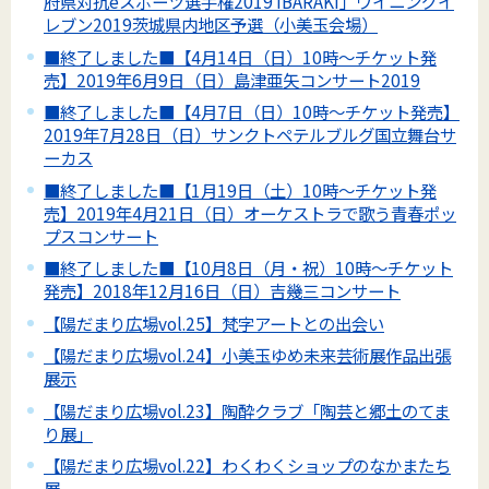
府県対抗eスポーツ選手権2019 IBARAKI」ウイニングイ
レブン2019茨城県内地区予選（小美玉会場）
■終了しました■【4月14日（日）10時～チケット発
売】2019年6月9日（日）島津亜矢コンサート2019
■終了しました■【4月7日（日）10時～チケット発売】
2019年7月28日（日）サンクトペテルブルグ国立舞台サ
ーカス
■終了しました■【1月19日（土）10時～チケット発
売】2019年4月21日（日）オーケストラで歌う青春ポッ
プスコンサート
■終了しました■【10月8日（月・祝）10時～チケット
発売】2018年12月16日（日）吉幾三コンサート
【陽だまり広場vol.25】梵字アートとの出会い
【陽だまり広場vol.24】小美玉ゆめ未来芸術展作品出張
展示
【陽だまり広場vol.23】陶酔クラブ「陶芸と郷土のてま
り展」
【陽だまり広場vol.22】わくわくショップのなかまたち
展