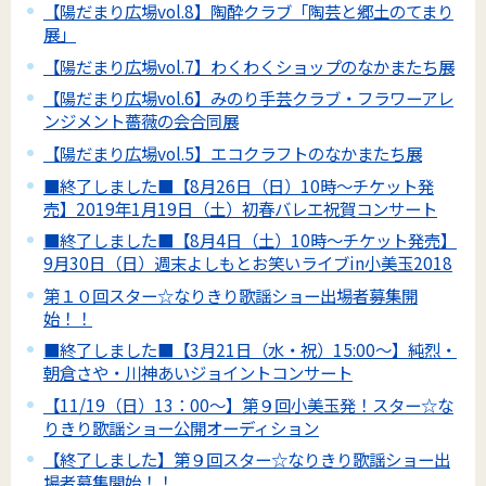
【陽だまり広場vol.8】陶酔クラブ「陶芸と郷土のてまり
展」
【陽だまり広場vol.7】わくわくショップのなかまたち展
【陽だまり広場vol.6】みのり手芸クラブ・フラワーアレ
ンジメント薔薇の会合同展
【陽だまり広場vol.5】エコクラフトのなかまたち展
■終了しました■【8月26日（日）10時～チケット発
売】2019年1月19日（土）初春バレエ祝賀コンサート
■終了しました■【8月4日（土）10時～チケット発売】
9月30日（日）週末よしもとお笑いライブin小美玉2018
第１０回スター☆なりきり歌謡ショー出場者募集開
始！！
■終了しました■【3月21日（水・祝）15:00～】純烈・
朝倉さや・川神あいジョイントコンサート
【11/19（日）13：00～】第９回小美玉発！スター☆な
りきり歌謡ショー公開オーディション
【終了しました】第９回スター☆なりきり歌謡ショー出
場者募集開始！！