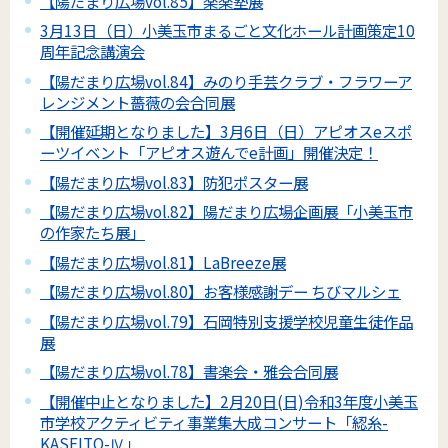
【陽だまり広場vol.85】楽楽塾展
3月13日（日）小美玉市まるごと文化ホール計画策定10
周年記念講演会
【陽だまり広場vol.84】みのり手芸クラブ・フラワーア
レンジメント薔薇の会合同展
【開催延期となりました】3月6日（日）アピオスeスポ
ーツイベント「アピオス遊んでe計画」開催決定！
【陽だまり広場vol.83】防犯ポスター展
【陽だまり広場vol.82】陽だまり広場企画展「小美玉市
の作家たち展」
【陽だまり広場vol.81】LaBreeze展
【陽だまり広場vol.80】お客様感謝デー ちびマルシェ
【陽だまり広場vol.79】石岡特別支援学校児童生徒作品
展
【陽だまり広場vol.78】書楽会・雅会合同展
【開催中止となりました】2月20日(日)令和3年度小美玉
市学校アクティビティ事業集大成コンサート「綛糸-
KASEITO-Ⅳ」