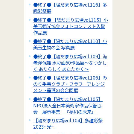
●終了●【陽だまり広場vol.116】多
趣彩祭展
●終了● 【陽だまり広場vol.115】小
美玉観光協会フォトコンテスト入賞
作品展
●終了●【陽だまり広場vol.110】小
美玉生物の会 写真展
●終了●【陽だまり広場vol.109】海
老澤保雄 水彩画50作品展～なつかし
く あたらしく あたたかく～
●終了●【陽だまり広場vol.106】み
のり手芸クラブ・フラワーアレンジ
メント薔薇の会合同展
●終了●【陽だまり広場vol.105】
NPO法人全日本美術家作品保管協
会 展示事業 『夢幻の未来』
【陽だまり広場vol.104】多趣彩祭
2023~光~