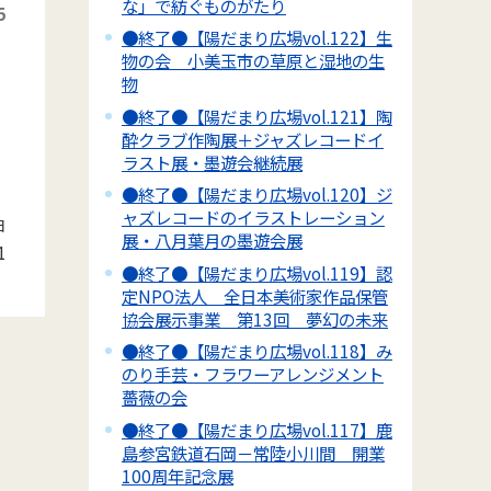
な」で紡ぐものがたり
5
●終了●【陽だまり広場vol.122】生
物の会 小美玉市の草原と湿地の生
物
●終了●【陽だまり広場vol.121】陶
酔クラブ作陶展＋ジャズレコードイ
ラスト展・墨遊会継続展
●終了●【陽だまり広場vol.120】ジ
ャズレコードのイラストレーション
日
展・八月葉月の墨遊会展
1
●終了●【陽だまり広場vol.119】認
定NPO法人 全日本美術家作品保管
協会展示事業 第13回 夢幻の未来
●終了●【陽だまり広場vol.118】み
のり手芸・フラワーアレンジメント
薔薇の会
●終了●【陽だまり広場vol.117】鹿
島参宮鉄道石岡－常陸小川間 開業
100周年記念展