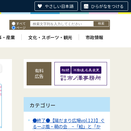
やさしい日本語
ひらがなをつける
すべて
ページ
PDF
ID
事・産業
文化・スポーツ・観光
市政情報
有料
広告
カテゴリー
●終了●【陽だまり広場vol.123】ぐ
るーぷ風・萌の会 ~「絵」と「か