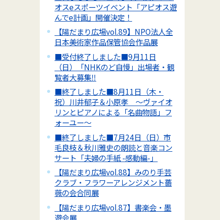
オスeスポーツイベント「アピオス遊
んでe計画」開催決定！
【陽だまり広場vol.89】NPO法人全
日本美術家作品保管協会作品展
■受付終了しました■9月11日
（日）「NHKのど自慢」出場者・観
覧者大募集‼
■終了しました■8月11日（木・
祝）川井郁子＆小原孝 ～ヴァイオ
リンとピアノによる「名曲物語」フ
ォーユー～
■終了しました■7月24日（日）市
毛良枝＆秋川雅史の朗読と音楽コン
サート「夫婦の手紙 -感動編-」
【陽だまり広場vol.88】みのり手芸
クラブ・フラワーアレンジメント薔
薇の会合同展
【陽だまり広場vol.87】書楽会・墨
遊会展