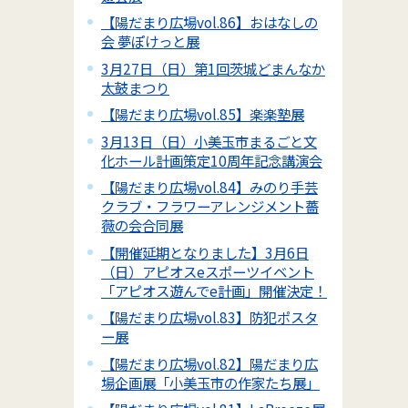
【陽だまり広場vol.86】おはなしの
会 夢ぽけっと展
3月27日（日）第1回茨城どまんなか
太鼓まつり
【陽だまり広場vol.85】楽楽塾展
3月13日（日）小美玉市まるごと文
化ホール計画策定10周年記念講演会
【陽だまり広場vol.84】みのり手芸
クラブ・フラワーアレンジメント薔
薇の会合同展
【開催延期となりました】3月6日
（日）アピオスeスポーツイベント
「アピオス遊んでe計画」開催決定！
【陽だまり広場vol.83】防犯ポスタ
ー展
【陽だまり広場vol.82】陽だまり広
場企画展「小美玉市の作家たち展」