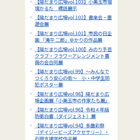
【陽だまり広場vol.103】小美玉市環
境かるた 標語展示
【陽だまり広場vol.102】書楽会・墨
遊会展
【陽だまり広場vol.101】市民の日企
画 「滝平 二郎」ゆかりの作品展
【陽だまり広場vol.100】みのり手芸
クラブ・フラワーアレンジメント薔
薇の会合同展
【陽だまり広場vol.99】～みんなで
つくろう安心の街～ 小・中学生防
犯ポスター展
【陽だまり広場vol.98】陽だまり広
場企画展「小美玉市の作家たち展」
【陽だまり広場vol.96】令和４年版
防衛白書（ダイジェスト）展
【陽だまり広場vol.94】多趣彩祭
（デイジービーズアクセサリー）・
石岡支援学校作品展