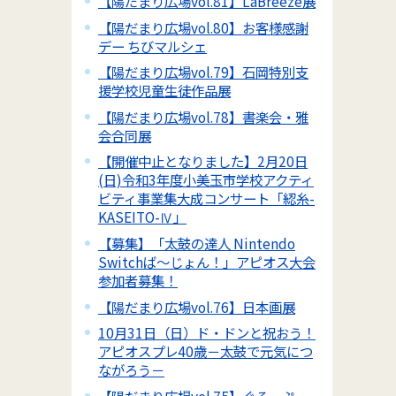
【陽だまり広場vol.81】LaBreeze展
【陽だまり広場vol.80】お客様感謝
デー ちびマルシェ
【陽だまり広場vol.79】石岡特別支
援学校児童生徒作品展
【陽だまり広場vol.78】書楽会・雅
会合同展
【開催中止となりました】2月20日
(日)令和3年度小美玉市学校アクティ
ビティ事業集大成コンサート「綛糸-
KASEITO-Ⅳ」
【募集】「太鼓の達人 Nintendo
Switchば～じょん！」アピオス大会
参加者募集！
【陽だまり広場vol.76】日本画展
10月31日（日）ド・ドンと祝おう！
アピオスプレ40歳－太鼓で元気につ
ながろう－
【陽だまり広場vol.75】ぐるーぷ