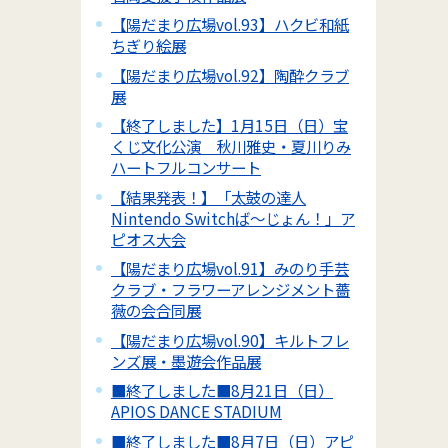
【陽だまり広場vol.93】ハクビ和紙
ちぎり絵展
【陽だまり広場vol.92】陶酔クラブ
展
【終了しました】1月15日（日）宝
くじ文化公演 秋川雅史・夏川りみ
ハートフルコンサート
【結果発表！】「太鼓の達人
Nintendo Switchば～じょん！」ア
ピオス大会
【陽だまり広場vol.91】みのり手芸
クラブ・フラワーアレンジメント薔
薇の会合同展
【陽だまり広場vol.90】キルトフレ
ンズ展・墨遊会作品展
■終了しました■8月21日（日）
APIOS DANCE STADIUM
■終了しました■8月7日（日）アピ