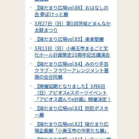
【陽だまり広場vol.86】おはなしの
会 夢ぽけっと展
3月27日（日）第1回茨城どまんなか
太鼓まつり
【陽だまり広場vol.85】楽楽塾展
3月13日（日）小美玉市まるごと文
化ホール計画策定10周年記念講演会
【陽だまり広場vol.84】みのり手芸
クラブ・フラワーアレンジメント薔
薇の会合同展
【開催延期となりました】3月6日
（日）アピオスeスポーツイベント
「アピオス遊んでe計画」開催決定！
【陽だまり広場vol.83】防犯ポスタ
ー展
【陽だまり広場vol.82】陽だまり広
場企画展「小美玉市の作家たち展」