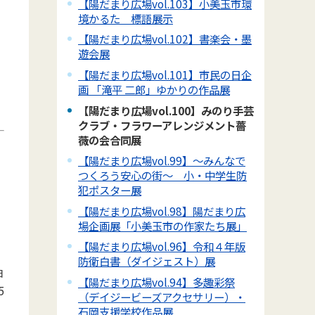
【陽だまり広場vol.103】小美玉市環
境かるた 標語展示
【陽だまり広場vol.102】書楽会・墨
遊会展
【陽だまり広場vol.101】市民の日企
画 「滝平 二郎」ゆかりの作品展
【陽だまり広場vol.100】みのり手芸
クラブ・フラワーアレンジメント薔
薇の会合同展
【陽だまり広場vol.99】～みんなで
つくろう安心の街～ 小・中学生防
犯ポスター展
【陽だまり広場vol.98】陽だまり広
場企画展「小美玉市の作家たち展」
【陽だまり広場vol.96】令和４年版
防衛白書（ダイジェスト）展
日
【陽だまり広場vol.94】多趣彩祭
5
（デイジービーズアクセサリー）・
石岡支援学校作品展