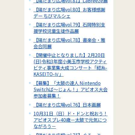
【陽だまり広場vol.81】LaBreeze展
【陽だまり広場vol.80】お客様感謝
デー ちびマルシェ
【陽だまり広場vol.79】石岡特別支
援学校児童生徒作品展
【陽だまり広場vol.78】書楽会・雅
会合同展
【開催中止となりました】2月20日
(日)令和3年度小美玉市学校アクティ
ビティ事業集大成コンサート「綛糸-
KASEITO-Ⅳ」
【募集】「太鼓の達人 Nintendo
Switchば～じょん！」アピオス大会
参加者募集！
【陽だまり広場vol.76】日本画展
10月31日（日）ド・ドンと祝おう！
アピオスプレ40歳－太鼓で元気につ
ながろう－
【陽だまり広場vol.75】ぐるーぷ