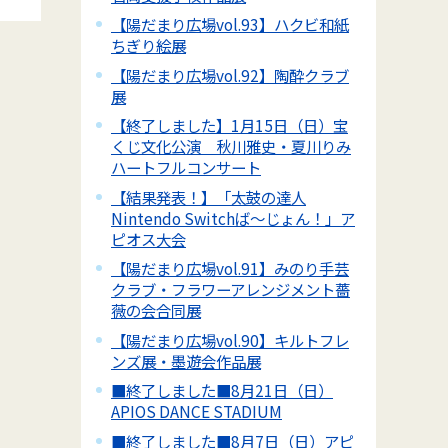
【陽だまり広場vol.93】ハクビ和紙
ちぎり絵展
【陽だまり広場vol.92】陶酔クラブ
展
【終了しました】1月15日（日）宝
くじ文化公演 秋川雅史・夏川りみ
ハートフルコンサート
【結果発表！】「太鼓の達人
Nintendo Switchば～じょん！」ア
ピオス大会
【陽だまり広場vol.91】みのり手芸
クラブ・フラワーアレンジメント薔
薇の会合同展
【陽だまり広場vol.90】キルトフレ
ンズ展・墨遊会作品展
■終了しました■8月21日（日）
APIOS DANCE STADIUM
■終了しました■8月7日（日）アピ