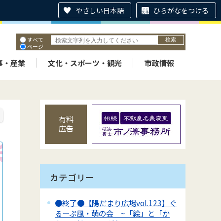
やさしい日本語
ひらがなをつける
すべて
ページ
PDF
ID
事・産業
文化・スポーツ・観光
市政情報
有料
広告
カテゴリー
●終了●【陽だまり広場vol.123】ぐ
るーぷ風・萌の会 ~「絵」と「か