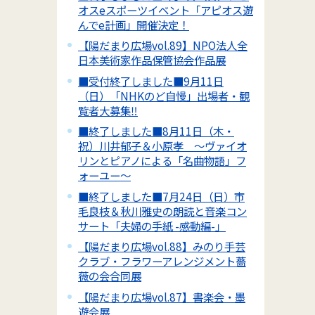
オスeスポーツイベント「アピオス遊
んでe計画」開催決定！
【陽だまり広場vol.89】NPO法人全
日本美術家作品保管協会作品展
■受付終了しました■9月11日
（日）「NHKのど自慢」出場者・観
覧者大募集‼
■終了しました■8月11日（木・
祝）川井郁子＆小原孝 ～ヴァイオ
リンとピアノによる「名曲物語」フ
ォーユー～
■終了しました■7月24日（日）市
毛良枝＆秋川雅史の朗読と音楽コン
サート「夫婦の手紙 -感動編-」
【陽だまり広場vol.88】みのり手芸
クラブ・フラワーアレンジメント薔
薇の会合同展
【陽だまり広場vol.87】書楽会・墨
遊会展