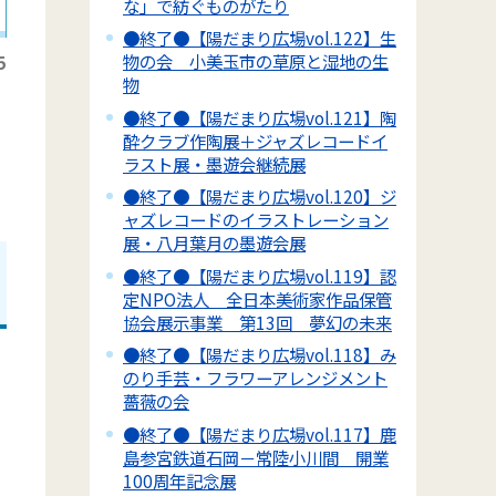
な」で紡ぐものがたり
●終了●【陽だまり広場vol.122】生
物の会 小美玉市の草原と湿地の生
5
物
●終了●【陽だまり広場vol.121】陶
酔クラブ作陶展＋ジャズレコードイ
ラスト展・墨遊会継続展
●終了●【陽だまり広場vol.120】ジ
ャズレコードのイラストレーション
展・八月葉月の墨遊会展
●終了●【陽だまり広場vol.119】認
定NPO法人 全日本美術家作品保管
協会展示事業 第13回 夢幻の未来
●終了●【陽だまり広場vol.118】み
のり手芸・フラワーアレンジメント
薔薇の会
●終了●【陽だまり広場vol.117】鹿
島参宮鉄道石岡－常陸小川間 開業
100周年記念展