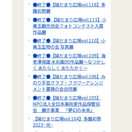
●終了●【陽だまり広場vol.116】多
趣彩祭展
●終了● 【陽だまり広場vol.115】小
美玉観光協会フォトコンテスト入賞
作品展
●終了●【陽だまり広場vol.110】小
美玉生物の会 写真展
●終了●【陽だまり広場vol.109】海
老澤保雄 水彩画50作品展～なつかし
く あたらしく あたたかく～
●終了●【陽だまり広場vol.106】み
のり手芸クラブ・フラワーアレンジ
メント薔薇の会合同展
●終了●【陽だまり広場vol.105】
NPO法人全日本美術家作品保管協
会 展示事業 『夢幻の未来』
【陽だまり広場vol.104】多趣彩祭
2023~光~