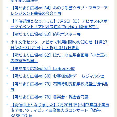
【陽だまり広場vol.84】みのり手芸クラブ・フラワーア
レンジメント薔薇の会合同展
【開催延期となりました】3月6日（日）アピオスeスポ
ーツイベント「アピオス遊んでe計画」開催決定！
【陽だまり広場vol.83】防犯ポスター展
小川文化センターアピオス利用制限のお知らせ【1月27
日(木)～3月21日(月・祝)】3月7日更新
【陽だまり広場vol.82】陽だまり広場企画展「小美玉市
の作家たち展」
【陽だまり広場vol.81】LaBreeze展
【陽だまり広場vol.80】お客様感謝デー ちびマルシェ
【陽だまり広場vol.79】石岡特別支援学校児童生徒作品
展
【陽だまり広場vol.78】書楽会・雅会合同展
【開催中止となりました】2月20日(日)令和3年度小美玉
市学校アクティビティ事業集大成コンサート「綛糸-
KASEITO-Ⅳ」