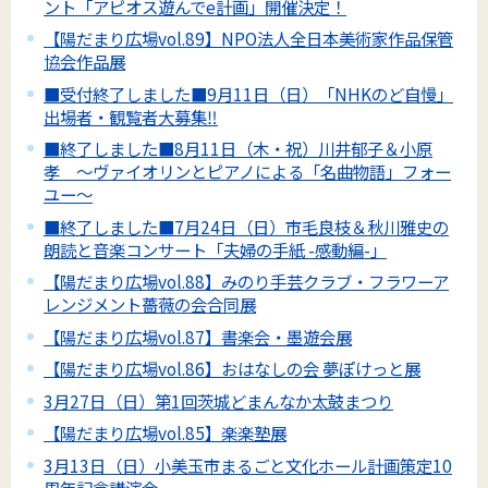
ント「アピオス遊んでe計画」開催決定！
【陽だまり広場vol.89】NPO法人全日本美術家作品保管
協会作品展
■受付終了しました■9月11日（日）「NHKのど自慢」
出場者・観覧者大募集‼
■終了しました■8月11日（木・祝）川井郁子＆小原
孝 ～ヴァイオリンとピアノによる「名曲物語」フォー
ユー～
■終了しました■7月24日（日）市毛良枝＆秋川雅史の
朗読と音楽コンサート「夫婦の手紙 -感動編-」
【陽だまり広場vol.88】みのり手芸クラブ・フラワーア
レンジメント薔薇の会合同展
【陽だまり広場vol.87】書楽会・墨遊会展
【陽だまり広場vol.86】おはなしの会 夢ぽけっと展
3月27日（日）第1回茨城どまんなか太鼓まつり
【陽だまり広場vol.85】楽楽塾展
3月13日（日）小美玉市まるごと文化ホール計画策定10
周年記念講演会