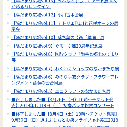
【陽だまり広場vol.13】みんなの手しごとアート展-4人
が彩るバレンタイン-
【陽だまり広場vol.12】小川古木会展
【陽だまり広場vol.11】アトリエFUJIと花咲オーシの展
示会
【陽だまり広場vol.10】落ち葉の芸術「葉画」展
【陽だまり広場vol.9】ぐるーぷ風20周年記念展
【陽だまり広場vol.8】陶酔クラブ「陶芸と郷土のてまり
展」
【陽だまり広場vol.7】わくわくショップのなかまたち展
【陽だまり広場vol.6】みのり手芸クラブ・フラワーアレ
ンジメント薔薇の会合同展
【陽だまり広場vol.5】エコクラフトのなかまたち展
■終了しました■【8月26日（日）10時～チケット発
売】2019年1月19日（土）初春バレエ祝賀コンサート
■終了しました■【8月4日（土）10時～チケット発売】
9月30日（日）週末よしもとお笑いライブin小美玉2018