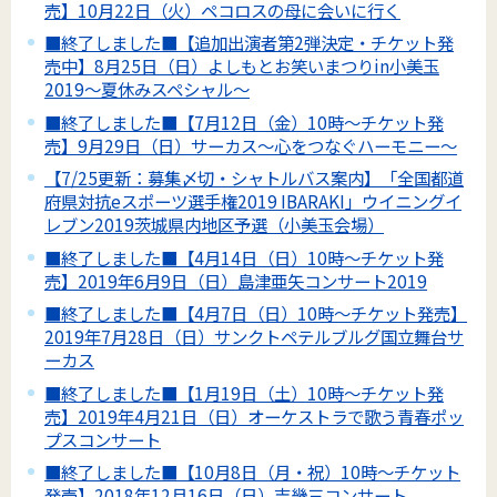
売】10月22日（火）ペコロスの母に会いに行く
■終了しました■【追加出演者第2弾決定・チケット発
売中】8月25日（日）よしもとお笑いまつりin小美玉
2019～夏休みスペシャル～
■終了しました■【7月12日（金）10時～チケット発
売】9月29日（日）サーカス～心をつなぐハーモニー～
【7/25更新：募集〆切・シャトルバス案内】「全国都道
府県対抗eスポーツ選手権2019 IBARAKI」ウイニングイ
レブン2019茨城県内地区予選（小美玉会場）
■終了しました■【4月14日（日）10時～チケット発
売】2019年6月9日（日）島津亜矢コンサート2019
■終了しました■【4月7日（日）10時～チケット発売】
2019年7月28日（日）サンクトペテルブルグ国立舞台サ
ーカス
■終了しました■【1月19日（土）10時～チケット発
売】2019年4月21日（日）オーケストラで歌う青春ポッ
プスコンサート
■終了しました■【10月8日（月・祝）10時～チケット
発売】2018年12月16日（日）吉幾三コンサート