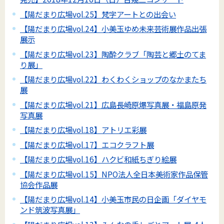
【陽だまり広場vol.25】梵字アートとの出会い
【陽だまり広場vol.24】小美玉ゆめ未来芸術展作品出張
展示
【陽だまり広場vol.23】陶酔クラブ「陶芸と郷土のてま
り展」
【陽だまり広場vol.22】わくわくショップのなかまたち
展
【陽だまり広場vol.21】広島長崎原爆写真展・福島原発
写真展
【陽だまり広場vol.18】アトリエ彩展
【陽だまり広場vol.17】エコクラフト展
【陽だまり広場vol.16】ハクビ和紙ちぎり絵展
【陽だまり広場vol.15】NPO法人全日本美術家作品保管
協会作品展
【陽だまり広場vol.14】小美玉市民の日企画「ダイヤモ
ンド筑波写真展」