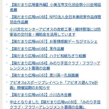
【陽だまり広場番外編】小美玉市文化協会祭小川会場延
長展
【陽だまり広場vol.68】NPO法人全日本美術家作品保管
協会作品展
小川文化センターアピオスの改修工事・維持管理には防
衛省の交付金・補助金を活用しています
【陽だまり広場vol.67】お客様感謝デー ちびマルシェ
【陽だまり広場vol.66】革作品展
【陽だまり広場vol.65】ハクビ和紙ちぎり絵展
【陽だまり広場vol.64】みのり手芸クラブ・フラワーア
レンジメント薔薇の会展
【陽だまり広場vol.63】黒川英一孔版画展
アピオスeスポーツプレイベント「アピオス遊んでe計
画」開催延期のお知らせ
【陽だまり広場vol.62】小川古木会展
中止となりました【陽だまり広場vol.60】「みのり手芸
クラブ・フラワーアレンジメント薔薇の会展」