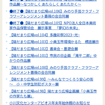
作品展～なつかしく あたらしく あたたかく～
●終了●【陽だまり広場vol.106】みのり手芸クラブ・フ
ラワーアレンジメント薔薇の会合同展
●終了●【陽だまり広場vol.105】NPO法人全日本美術
家作品保管協会 展示事業 『夢幻の未来』
【陽だまり広場vol.104】多趣彩祭2023~光~
【陽だまり広場vol.103】小美玉市環境かるた 標語展示
【陽だまり広場vol.102】書楽会・墨遊会展
【陽だまり広場vol.101】市民の日企画 「滝平 二郎」ゆ
かりの作品展
【陽だまり広場vol.100】みのり手芸クラブ・フラワーア
レンジメント薔薇の会合同展
【陽だまり広場vol.99】～みんなでつくろう安心の街
～ 小・中学生防犯ポスター展
【陽だまり広場vol.98】陽だまり広場企画展「小美玉市
の作家たち展」
小川文化センターアピオス年末年始休館のお知らせ