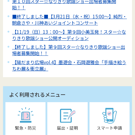
第１０回スター☆なりきり歌謡ショー出場者募集開
始！！
■終了しました■【3月21日（水・祝）15:00～】純烈・
朝倉さや・川神あいジョイントコンサート
【11/19（日）13：00～】第９回小美玉発！スター☆な
りきり歌謡ショー公開オーディション
【終了しました】第９回スター☆なりきり歌謡ショー出
場者募集開始！！
【陽だまり広場vol.4】墨遊会・石岡遊雅会「手描き絵う
ちわ展＆衝立展」
よく利用されるメニュー
緊急・防災
届出・証明
スマート申請