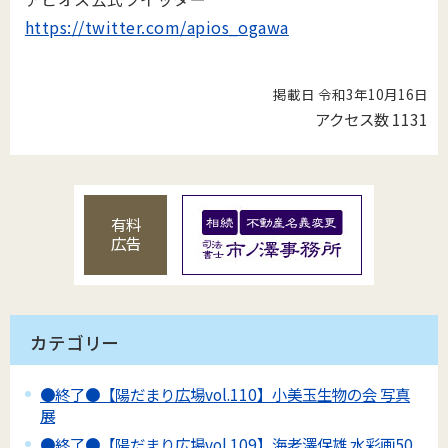
https://twitter.com/apios_ogawa
掲載日 令和3年10月16日
アクセス数
1131
有料
広告
カテゴリー
●終了●【陽だまり広場vol.110】小美玉生物の会 写真
展
●終了●【陽だまり広場vol.109】海老澤保雄 水彩画50