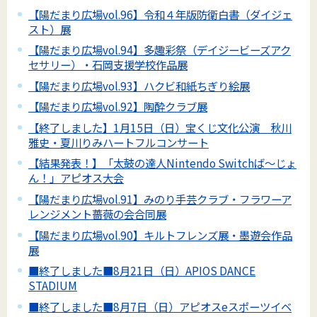
【陽だまり広場vol.96】令和４年版防衛白書（ダイジェ
スト）展
【陽だまり広場vol.94】多趣彩祭（デイジービーズアク
セサリー）・石岡支援学校作品展
【陽だまり広場vol.93】ハクビ和紙ちぎり絵展
【陽だまり広場vol.92】陶酔クラブ展
【終了しました】1月15日（日）宝くじ文化公演 秋川
雅史・夏川りみハートフルコンサート
【結果発表！】「太鼓の達人Nintendo Switchば～じょ
ん！」アピオス大会
【陽だまり広場vol.91】みのり手芸クラブ・フラワーア
レンジメント薔薇の会合同展
【陽だまり広場vol.90】キルトフレンズ展・墨遊会作品
展
■終了しました■8月21日（日）APIOS DANCE
STADIUM
■終了しました■8月7日（日）アピオスeスポーツイベ