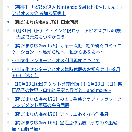
【募集】「太鼓の達人 Nintendo Switchば～じょん！」
アピオス大会 参加者募集！
【陽だまり広場vol.76】日本画展
10月31日（日）ド・ドンと祝おう！アピオスプレ40歳
－太鼓で元気につながろう－
【陽だまり広場vol.75】ぐるーぷ風 絵で紡ぐコミュニ
ケーション ～私から私へ 私からあなたへ～
小川文化センターアピオス利用再開について
小川文化センターアピオス臨時休館のお知らせ【～9月
30日（木）】
【10月23日(土)チケット発売開始！】1月23日（日）柴
田晶子の世界～口笛と星空と音楽と…and more～
【陽だまり広場vol.71】みのり手芸クラブ・フラワーア
レンジメント薔薇の会合同展
【陽だまり広場vol.70】アトリエあすなろ作品展
【陽だまり広場vol.69】墨遊会作品展（うちわ＆墨絵
展・山野草展）