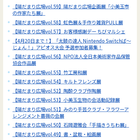
【陽だまり広場vol.59】陽だまり広場企画展「小美玉市
の作家たち展」
【陽だまり広場vol.58】虹色展＆手作り雑貨PULL展
【陽だまり広場vol.57】お客様感謝デー ちびマルシェ
【4月20日まで！】「太鼓の達人 Nintendo Switchば～
じょん！」アピオス大会 予選参加者募集！
【陽だまり広場vol.56】NPO法人全日本美術家作品保管
協会作品展
【陽だまり広場vol.55】竹工房和展
【陽だまり広場vol.54】キルトフレンズ展
【陽だまり広場vol.52】陶酔クラブ作陶展
【陽だまり広場vol.53】小美玉生物の会活動記録展
【陽だまり広場vol.51】みのり手芸クラブ・フラワーア
レンジメント薔薇の会展
【陽だまり広場vol.50】石岡遊雅会「手描きうちわ展」
【陽だまり広場vol.49】書・盆栽・絵画展