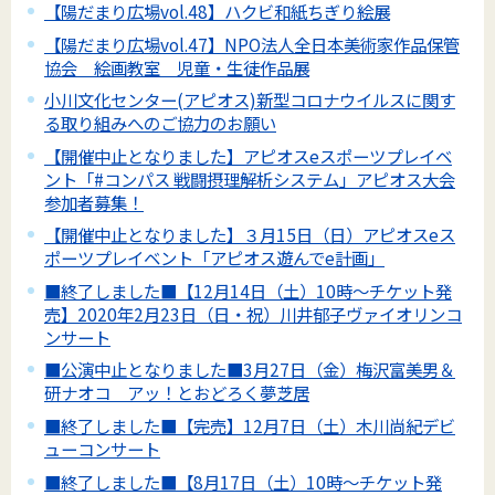
【陽だまり広場vol.48】ハクビ和紙ちぎり絵展
【陽だまり広場vol.47】NPO法人全日本美術家作品保管
協会 絵画教室 児童・生徒作品展
小川文化センター(アピオス)新型コロナウイルスに関す
る取り組みへのご協力のお願い
【開催中止となりました】アピオスeスポーツプレイベ
ント「#コンパス 戦闘摂理解析システム」アピオス大会
参加者募集！
【開催中止となりました】３月15日（日）アピオスeス
ポーツプレイベント「アピオス遊んでe計画」
■終了しました■【12月14日（土）10時～チケット発
売】2020年2月23日（日・祝）川井郁子ヴァイオリンコ
ンサート
■公演中止となりました■3月27日（金）梅沢富美男＆
研ナオコ アッ！とおどろく夢芝居
■終了しました■【完売】12月7日（土）木川尚紀デビ
ューコンサート
■終了しました■【8月17日（土）10時～チケット発