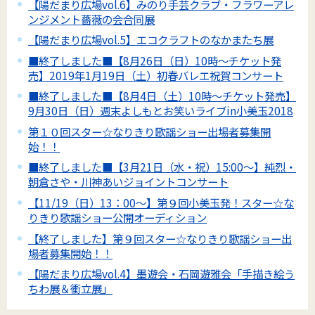
【陽だまり広場vol.6】みのり手芸クラブ・フラワーアレ
ンジメント薔薇の会合同展
【陽だまり広場vol.5】エコクラフトのなかまたち展
■終了しました■【8月26日（日）10時～チケット発
売】2019年1月19日（土）初春バレエ祝賀コンサート
■終了しました■【8月4日（土）10時～チケット発売】
9月30日（日）週末よしもとお笑いライブin小美玉2018
第１０回スター☆なりきり歌謡ショー出場者募集開
始！！
■終了しました■【3月21日（水・祝）15:00～】純烈・
朝倉さや・川神あいジョイントコンサート
【11/19（日）13：00～】第９回小美玉発！スター☆な
りきり歌謡ショー公開オーディション
【終了しました】第９回スター☆なりきり歌謡ショー出
場者募集開始！！
【陽だまり広場vol.4】墨遊会・石岡遊雅会「手描き絵う
ちわ展＆衝立展」