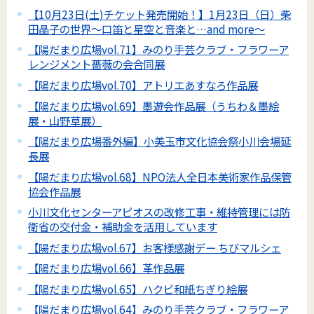
【10月23日(土)チケット発売開始！】1月23日（日）柴
田晶子の世界～口笛と星空と音楽と…and more～
【陽だまり広場vol.71】みのり手芸クラブ・フラワーア
レンジメント薔薇の会合同展
【陽だまり広場vol.70】アトリエあすなろ作品展
【陽だまり広場vol.69】墨遊会作品展（うちわ＆墨絵
展・山野草展）
【陽だまり広場番外編】小美玉市文化協会祭小川会場延
長展
【陽だまり広場vol.68】NPO法人全日本美術家作品保管
協会作品展
小川文化センターアピオスの改修工事・維持管理には防
衛省の交付金・補助金を活用しています
【陽だまり広場vol.67】お客様感謝デー ちびマルシェ
【陽だまり広場vol.66】革作品展
【陽だまり広場vol.65】ハクビ和紙ちぎり絵展
【陽だまり広場vol.64】みのり手芸クラブ・フラワーア