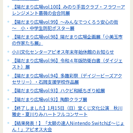
【陽だまり広場vol.100】みのり手芸クラブ・フラワーア
レンジメント薔薇の会合同展
【陽だまり広場vol.99】～みんなでつくろう安心の街
～ 小・中学生防犯ポスター展
【陽だまり広場vol.98】陽だまり広場企画展「小美玉市
の作家たち展」
小川文化センターアピオス年末年始休館のお知らせ
【陽だまり広場vol.96】令和４年版防衛白書（ダイジェ
スト）展
【陽だまり広場vol.94】多趣彩祭（デイジービーズアク
セサリー）・石岡支援学校作品展
【陽だまり広場vol.93】ハクビ和紙ちぎり絵展
【陽だまり広場vol.92】陶酔クラブ展
【終了しました】1月15日（日）宝くじ文化公演 秋川
雅史・夏川りみハートフルコンサート
【結果発表！】「太鼓の達人Nintendo Switchば～じょ
ん！」アピオス大会