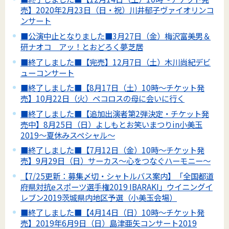
売】2020年2月23日（日・祝）川井郁子ヴァイオリンコ
ンサート
■公演中止となりました■3月27日（金）梅沢富美男＆
研ナオコ アッ！とおどろく夢芝居
■終了しました■【完売】12月7日（土）木川尚紀デビ
ューコンサート
■終了しました■【8月17日（土）10時～チケット発
売】10月22日（火）ペコロスの母に会いに行く
■終了しました■【追加出演者第2弾決定・チケット発
売中】8月25日（日）よしもとお笑いまつりin小美玉
2019～夏休みスペシャル～
■終了しました■【7月12日（金）10時～チケット発
売】9月29日（日）サーカス～心をつなぐハーモニー～
【7/25更新：募集〆切・シャトルバス案内】「全国都道
府県対抗eスポーツ選手権2019 IBARAKI」ウイニングイ
レブン2019茨城県内地区予選（小美玉会場）
■終了しました■【4月14日（日）10時～チケット発
売】2019年6月9日（日）島津亜矢コンサート2019