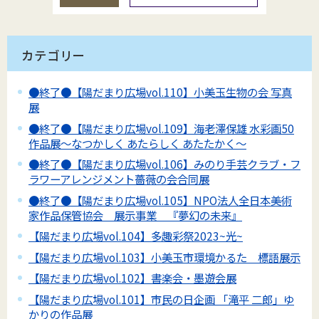
カテゴリー
●終了●【陽だまり広場vol.110】小美玉生物の会 写真
展
●終了●【陽だまり広場vol.109】海老澤保雄 水彩画50
作品展～なつかしく あたらしく あたたかく～
●終了●【陽だまり広場vol.106】みのり手芸クラブ・フ
ラワーアレンジメント薔薇の会合同展
●終了●【陽だまり広場vol.105】NPO法人全日本美術
家作品保管協会 展示事業 『夢幻の未来』
【陽だまり広場vol.104】多趣彩祭2023~光~
【陽だまり広場vol.103】小美玉市環境かるた 標語展示
【陽だまり広場vol.102】書楽会・墨遊会展
【陽だまり広場vol.101】市民の日企画 「滝平 二郎」ゆ
かりの作品展