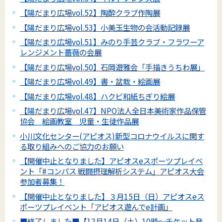
【陽だまり広場vol.52】陶酔クラブ作陶展
【陽だまり広場vol.53】小美玉生物の会活動記録展
【陽だまり広場vol.51】みのり手芸クラブ・フラワーア
レンジメント薔薇の会展
【陽だまり広場vol.50】石岡遊雅会「手描きうちわ展」
【陽だまり広場vol.49】書・盆栽・絵画展
【陽だまり広場vol.48】ハクビ和紙ちぎり絵展
【陽だまり広場vol.47】NPO法人全日本美術家作品保管
協会 絵画教室 児童・生徒作品展
小川文化センター(アピオス)新型コロナウイルスに関す
る取り組みへのご協力のお願い
【開催中止となりました】アピオスeスポーツプレイベ
ント「#コンパス 戦闘摂理解析システム」アピオス大会
参加者募集！
【開催中止となりました】３月15日（日）アピオスeス
ポーツプレイベント「アピオス遊んでe計画」
■終了しました■【12月14日（土）10時～チケット発