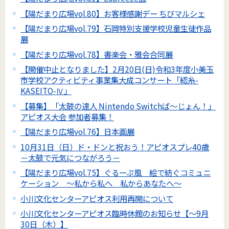
【陽だまり広場vol.80】お客様感謝デー ちびマルシェ
【陽だまり広場vol.79】石岡特別支援学校児童生徒作品
展
【陽だまり広場vol.78】書楽会・雅会合同展
【開催中止となりました】2月20日(日)令和3年度小美玉
市学校アクティビティ事業集大成コンサート「綛糸-
KASEITO-Ⅳ」
【募集】「太鼓の達人 Nintendo Switchば～じょん！」
アピオス大会 参加者募集！
【陽だまり広場vol.76】日本画展
10月31日（日）ド・ドンと祝おう！アピオスプレ40歳
－太鼓で元気につながろう－
【陽だまり広場vol.75】ぐるーぷ風 絵で紡ぐコミュニ
ケーション ～私から私へ 私からあなたへ～
小川文化センターアピオス利用再開について
小川文化センターアピオス臨時休館のお知らせ【～9月
30日（木）】