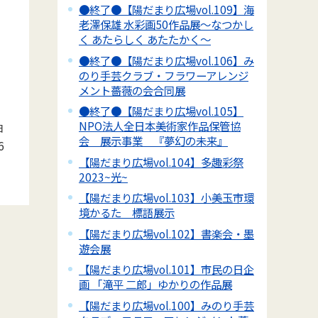
●終了●【陽だまり広場vol.109】海
老澤保雄 水彩画50作品展～なつかし
く あたらしく あたたかく～
●終了●【陽だまり広場vol.106】み
のり手芸クラブ・フラワーアレンジ
メント薔薇の会合同展
●終了●【陽だまり広場vol.105】
NPO法人全日本美術家作品保管協
日
会 展示事業 『夢幻の未来』
6
【陽だまり広場vol.104】多趣彩祭
2023~光~
【陽だまり広場vol.103】小美玉市環
境かるた 標語展示
【陽だまり広場vol.102】書楽会・墨
遊会展
【陽だまり広場vol.101】市民の日企
画 「滝平 二郎」ゆかりの作品展
【陽だまり広場vol.100】みのり手芸