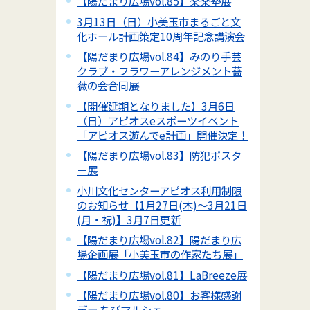
【陽だまり広場vol.85】楽楽塾展
3月13日（日）小美玉市まるごと文
化ホール計画策定10周年記念講演会
【陽だまり広場vol.84】みのり手芸
クラブ・フラワーアレンジメント薔
薇の会合同展
【開催延期となりました】3月6日
（日）アピオスeスポーツイベント
「アピオス遊んでe計画」開催決定！
【陽だまり広場vol.83】防犯ポスタ
ー展
小川文化センターアピオス利用制限
のお知らせ【1月27日(木)～3月21日
(月・祝)】3月7日更新
【陽だまり広場vol.82】陽だまり広
場企画展「小美玉市の作家たち展」
【陽だまり広場vol.81】LaBreeze展
【陽だまり広場vol.80】お客様感謝
デー ちびマルシェ