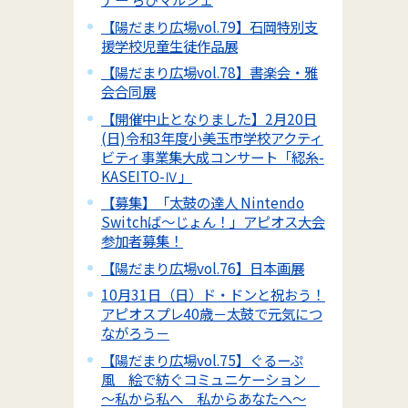
【陽だまり広場vol.79】石岡特別支
援学校児童生徒作品展
【陽だまり広場vol.78】書楽会・雅
会合同展
【開催中止となりました】2月20日
(日)令和3年度小美玉市学校アクティ
ビティ事業集大成コンサート「綛糸-
KASEITO-Ⅳ」
【募集】「太鼓の達人 Nintendo
Switchば～じょん！」アピオス大会
参加者募集！
【陽だまり広場vol.76】日本画展
10月31日（日）ド・ドンと祝おう！
アピオスプレ40歳－太鼓で元気につ
ながろう－
【陽だまり広場vol.75】ぐるーぷ
風 絵で紡ぐコミュニケーション
～私から私へ 私からあなたへ～