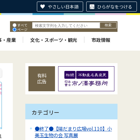
やさしい日本語
ひらがなをつける
すべて
ページ
PDF
ID
事・産業
文化・スポーツ・観光
市政情報
有料
広告
カテゴリー
●終了●【陽だまり広場vol.110】小
美玉生物の会 写真展
1