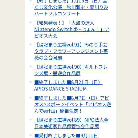
【終了しました】1月15日（日）宝
くじ文化公演 秋川雅史・夏川りみ
ハートフルコンサート
【結果発表！】「太鼓の達人
Nintendo Switchば～じょん！」ア
ピオス大会
【陽だまり広場vol.91】みのり手芸
クラブ・フラワーアレンジメント薔
薇の会合同展
【陽だまり広場vol.90】キルトフレ
ンズ展・墨遊会作品展
■終了しました■8月21日（日）
APIOS DANCE STADIUM
■終了しました■8月7日（日）アピ
オスeスポーツイベント「アピオス遊
んでe計画」開催決定！
【陽だまり広場vol.89】NPO法人全
日本美術家作品保管協会作品展
■受付終了しました■9月11日