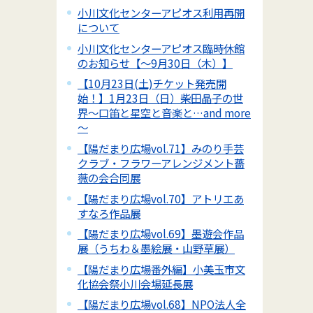
小川文化センターアピオス利用再開
について
小川文化センターアピオス臨時休館
のお知らせ【～9月30日（木）】
【10月23日(土)チケット発売開
始！】1月23日（日）柴田晶子の世
界～口笛と星空と音楽と…and more
～
【陽だまり広場vol.71】みのり手芸
クラブ・フラワーアレンジメント薔
薇の会合同展
【陽だまり広場vol.70】アトリエあ
すなろ作品展
【陽だまり広場vol.69】墨遊会作品
展（うちわ＆墨絵展・山野草展）
【陽だまり広場番外編】小美玉市文
化協会祭小川会場延長展
【陽だまり広場vol.68】NPO法人全