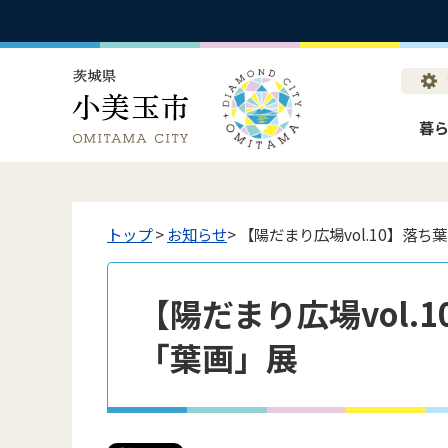
暮
トップ
>
お知らせ
> 【陽だまり広場vol.10】落
【陽だまり広場vol.
「葉画」展