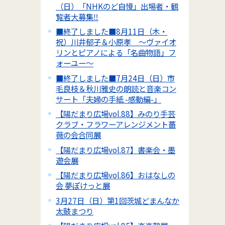
（日）「NHKのど自慢」出場者・観
覧者大募集‼
■終了しました■8月11日（木・
祝）川井郁子＆小原孝 ～ヴァイオ
リンとピアノによる「名曲物語」フ
ォーユー～
■終了しました■7月24日（日）市
毛良枝＆秋川雅史の朗読と音楽コン
サート「夫婦の手紙 -感動編-」
【陽だまり広場vol.88】みのり手芸
クラブ・フラワーアレンジメント薔
薇の会合同展
【陽だまり広場vol.87】書楽会・墨
遊会展
【陽だまり広場vol.86】おはなしの
会 夢ぽけっと展
3月27日（日）第1回茨城どまんなか
太鼓まつり