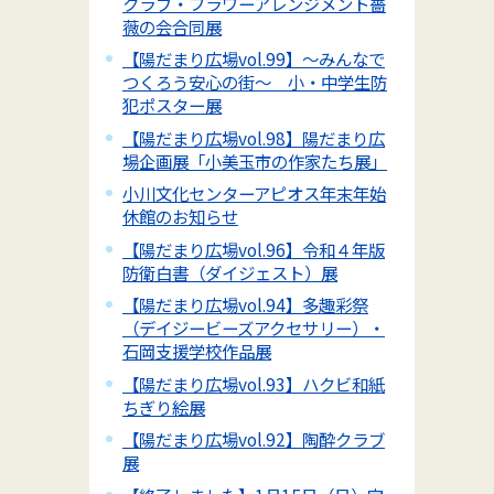
クラブ・フラワーアレンジメント薔
薇の会合同展
【陽だまり広場vol.99】～みんなで
つくろう安心の街～ 小・中学生防
犯ポスター展
【陽だまり広場vol.98】陽だまり広
場企画展「小美玉市の作家たち展」
小川文化センターアピオス年末年始
休館のお知らせ
【陽だまり広場vol.96】令和４年版
防衛白書（ダイジェスト）展
【陽だまり広場vol.94】多趣彩祭
（デイジービーズアクセサリー）・
石岡支援学校作品展
【陽だまり広場vol.93】ハクビ和紙
ちぎり絵展
【陽だまり広場vol.92】陶酔クラブ
展