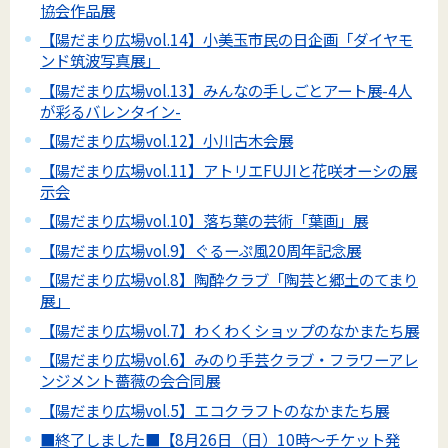
協会作品展
【陽だまり広場vol.14】小美玉市民の日企画「ダイヤモ
ンド筑波写真展」
【陽だまり広場vol.13】みんなの手しごとアート展-4人
が彩るバレンタイン-
【陽だまり広場vol.12】小川古木会展
【陽だまり広場vol.11】アトリエFUJIと花咲オーシの展
示会
【陽だまり広場vol.10】落ち葉の芸術「葉画」展
【陽だまり広場vol.9】ぐるーぷ風20周年記念展
【陽だまり広場vol.8】陶酔クラブ「陶芸と郷土のてまり
展」
【陽だまり広場vol.7】わくわくショップのなかまたち展
【陽だまり広場vol.6】みのり手芸クラブ・フラワーアレ
ンジメント薔薇の会合同展
【陽だまり広場vol.5】エコクラフトのなかまたち展
■終了しました■【8月26日（日）10時～チケット発