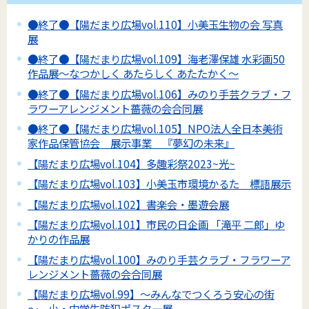
●終了●【陽だまり広場vol.110】小美玉生物の会 写真
展
●終了●【陽だまり広場vol.109】海老澤保雄 水彩画50
作品展～なつかしく あたらしく あたたかく～
●終了●【陽だまり広場vol.106】みのり手芸クラブ・フ
ラワーアレンジメント薔薇の会合同展
●終了●【陽だまり広場vol.105】NPO法人全日本美術
家作品保管協会 展示事業 『夢幻の未来』
【陽だまり広場vol.104】多趣彩祭2023~光~
【陽だまり広場vol.103】小美玉市環境かるた 標語展示
【陽だまり広場vol.102】書楽会・墨遊会展
【陽だまり広場vol.101】市民の日企画 「滝平 二郎」ゆ
かりの作品展
【陽だまり広場vol.100】みのり手芸クラブ・フラワーア
レンジメント薔薇の会合同展
【陽だまり広場vol.99】～みんなでつくろう安心の街
～ 小・中学生防犯ポスター展