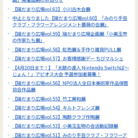
【陽だまり広場vol.62】小川古木会展
中止となりました【陽だまり広場vol.60】「みのり手芸
クラブ・フラワーアレンジメント薔薇の会展」
【陽だまり広場vol.59】陽だまり広場企画展「小美玉市
の作家たち展」
【陽だまり広場vol.58】虹色展＆手作り雑貨PULL展
【陽だまり広場vol.57】お客様感謝デー ちびマルシェ
【4月20日まで！】「太鼓の達人 Nintendo Switchば～
じょん！」アピオス大会 予選参加者募集！
【陽だまり広場vol.56】NPO法人全日本美術家作品保管
協会作品展
【陽だまり広場vol.55】竹工房和展
【陽だまり広場vol.54】キルトフレンズ展
【陽だまり広場vol.52】陶酔クラブ作陶展
【陽だまり広場vol.53】小美玉生物の会活動記録展
【陽だまり広場vol.51】みのり手芸クラブ・フラワーア