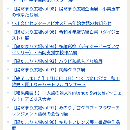
【陽だまり広場vol.98】陽だまり広場企画展「小美玉市
の作家たち展」
小川文化センターアピオス年末年始休館のお知らせ
【陽だまり広場vol.96】令和４年版防衛白書（ダイジェ
スト）展
【陽だまり広場vol.94】多趣彩祭（デイジービーズアク
セサリー）・石岡支援学校作品展
【陽だまり広場vol.93】ハクビ和紙ちぎり絵展
【陽だまり広場vol.92】陶酔クラブ展
【終了しました】1月15日（日）宝くじ文化公演 秋川
雅史・夏川りみハートフルコンサート
【結果発表！】「太鼓の達人Nintendo Switchば～じょ
ん！」アピオス大会
【陽だまり広場vol.91】みのり手芸クラブ・フラワーア
レンジメント薔薇の会合同展
【陽だまり広場vol.90】キルトフレンズ展・墨遊会作品
展