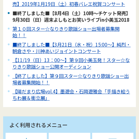
売】2019年1月19日（土）初春バレエ祝賀コンサート
■終了しました■【8月4日（土）10時～チケット発売】
9月30日（日）週末よしもとお笑いライブin小美玉2018
第１０回スター☆なりきり歌謡ショー出場者募集開
始！！
■終了しました■【3月21日（水・祝）15:00～】純烈・
朝倉さや・川神あいジョイントコンサート
【11/19（日）13：00～】第９回小美玉発！スター☆な
りきり歌謡ショー公開オーディション
【終了しました】第９回スター☆なりきり歌謡ショー出
場者募集開始！！
【陽だまり広場vol.4】墨遊会・石岡遊雅会「手描き絵う
ちわ展＆衝立展」
よく利用されるメニュー