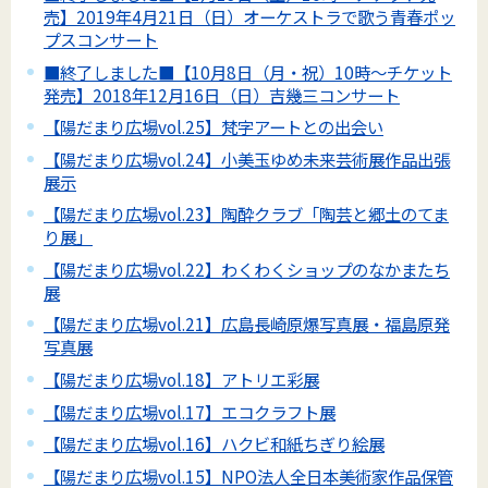
売】2019年4月21日（日）オーケストラで歌う青春ポッ
プスコンサート
■終了しました■【10月8日（月・祝）10時～チケット
発売】2018年12月16日（日）吉幾三コンサート
【陽だまり広場vol.25】梵字アートとの出会い
【陽だまり広場vol.24】小美玉ゆめ未来芸術展作品出張
展示
【陽だまり広場vol.23】陶酔クラブ「陶芸と郷土のてま
り展」
【陽だまり広場vol.22】わくわくショップのなかまたち
展
【陽だまり広場vol.21】広島長崎原爆写真展・福島原発
写真展
【陽だまり広場vol.18】アトリエ彩展
【陽だまり広場vol.17】エコクラフト展
【陽だまり広場vol.16】ハクビ和紙ちぎり絵展
【陽だまり広場vol.15】NPO法人全日本美術家作品保管