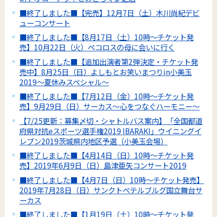
■終了しました■【完売】12月7日（土）木川尚紀デビ
ューコンサート
■終了しました■【8月17日（土）10時～チケット発
売】10月22日（火）ペコロスの母に会いに行く
■終了しました■【追加出演者第2弾決定・チケット発
売中】8月25日（日）よしもとお笑いまつりin小美玉
2019～夏休みスペシャル～
■終了しました■【7月12日（金）10時～チケット発
売】9月29日（日）サーカス～心をつなぐハーモニー～
【7/25更新：募集〆切・シャトルバス案内】「全国都道
府県対抗eスポーツ選手権2019 IBARAKI」ウイニングイ
レブン2019茨城県内地区予選（小美玉会場）
■終了しました■【4月14日（日）10時～チケット発
売】2019年6月9日（日）島津亜矢コンサート2019
■終了しました■【4月7日（日）10時～チケット発売】
2019年7月28日（日）サンクトペテルブルグ国立舞台サ
ーカス
■終了しました■【1月19日（土）10時～チケット発