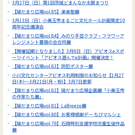
3月27日（日）第1回茨城どまんなか太鼓まつり
【陽だまり広場vol.85】楽楽塾展
3月13日（日）小美玉市まるごと文化ホール計画策定10
周年記念講演会
【陽だまり広場vol.84】みのり手芸クラブ・フラワーア
レンジメント薔薇の会合同展
【開催延期となりました】3月6日（日）アピオスeスポ
ーツイベント「アピオス遊んでe計画」開催決定！
【陽だまり広場vol.83】防犯ポスター展
小川文化センターアピオス利用制限のお知らせ【1月27
日(木)～3月21日(月・祝)】3月7日更新
【陽だまり広場vol.82】陽だまり広場企画展「小美玉市
の作家たち展」
【陽だまり広場vol.81】LaBreeze展
【陽だまり広場vol.80】お客様感謝デー ちびマルシェ
【陽だまり広場vol.79】石岡特別支援学校児童生徒作品
展