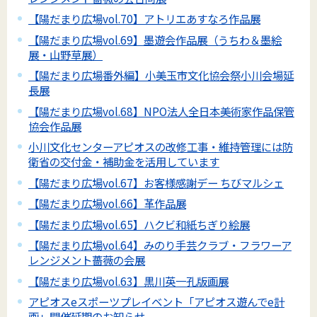
【陽だまり広場vol.70】アトリエあすなろ作品展
【陽だまり広場vol.69】墨遊会作品展（うちわ＆墨絵
展・山野草展）
【陽だまり広場番外編】小美玉市文化協会祭小川会場延
長展
【陽だまり広場vol.68】NPO法人全日本美術家作品保管
協会作品展
小川文化センターアピオスの改修工事・維持管理には防
衛省の交付金・補助金を活用しています
【陽だまり広場vol.67】お客様感謝デー ちびマルシェ
【陽だまり広場vol.66】革作品展
【陽だまり広場vol.65】ハクビ和紙ちぎり絵展
【陽だまり広場vol.64】みのり手芸クラブ・フラワーア
レンジメント薔薇の会展
【陽だまり広場vol.63】黒川英一孔版画展
アピオスeスポーツプレイベント「アピオス遊んでe計
画」開催延期のお知らせ