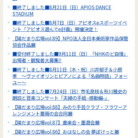
■終了しました■8月21日（日）APIOS DANCE
STADIUM
■終了しました■8月7日（日）アピオスeスポーツイベ
ント「アピオス遊んでe計画」開催決定！
【陽だまり広場vol.89】NPO法人全日本美術家作品保管
協会作品展
■受付終了しました■9月11日（日）「NHKのど自慢」
出場者・観覧者大募集‼
■終了しました■8月11日（木・祝）川井郁子＆小原
孝 ～ヴァイオリンとピアノによる「名曲物語」フォー
ユー～
■終了しました■7月24日（日）市毛良枝＆秋川雅史の
朗読と音楽コンサート「夫婦の手紙 -感動編-」
【陽だまり広場vol.88】みのり手芸クラブ・フラワーア
レンジメント薔薇の会合同展
【陽だまり広場vol.87】書楽会・墨遊会展
【陽だまり広場vol.86】おはなしの会 夢ぽけっと展