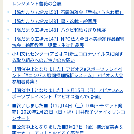
レンジメント薔薇の会展
【陽だまり広場vol.50】石岡遊雅会「手描きうちわ展」
【陽だまり広場vol.49】書・盆栽・絵画展
【陽だまり広場vol.48】ハクビ和紙ちぎり絵展
【陽だまり広場vol.47】NPO法人全日本美術家作品保管
協会 絵画教室 児童・生徒作品展
小川文化センター(アピオス)新型コロナウイルスに関す
る取り組みへのご協力のお願い
【開催中止となりました】アピオスeスポーツプレイベ
ント「#コンパス 戦闘摂理解析システム」アピオス大会
参加者募集！
【開催中止となりました】３月15日（日）アピオスeス
ポーツプレイベント「アピオス遊んでe計画」
■終了しました■【12月14日（土）10時～チケット発
売】2020年2月23日（日・祝）川井郁子ヴァイオリンコ
ンサート
■公演中止となりました■3月27日（金）梅沢富美男＆
研ナオコ アッ！とおどろく夢芝居