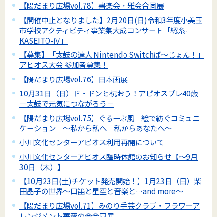
【陽だまり広場vol.78】書楽会・雅会合同展
【開催中止となりました】2月20日(日)令和3年度小美玉
市学校アクティビティ事業集大成コンサート「綛糸-
KASEITO-Ⅳ」
【募集】「太鼓の達人 Nintendo Switchば～じょん！」
アピオス大会 参加者募集！
【陽だまり広場vol.76】日本画展
10月31日（日）ド・ドンと祝おう！アピオスプレ40歳
－太鼓で元気につながろう－
【陽だまり広場vol.75】ぐるーぷ風 絵で紡ぐコミュニ
ケーション ～私から私へ 私からあなたへ～
小川文化センターアピオス利用再開について
小川文化センターアピオス臨時休館のお知らせ【～9月
30日（木）】
【10月23日(土)チケット発売開始！】1月23日（日）柴
田晶子の世界～口笛と星空と音楽と…and more～
【陽だまり広場vol.71】みのり手芸クラブ・フラワーア
レンジメント薔薇の会合同展