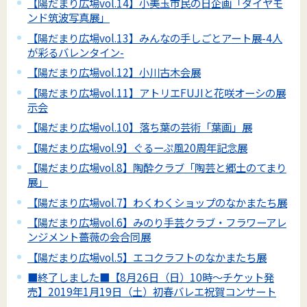
【陽だまり広場vol.14】小美玉市民の日企画「ダイヤモ
ンド筑波写真展」
【陽だまり広場vol.13】みんなの手しごとアート展-4人
が彩るバレンタイン-
【陽だまり広場vol.12】小川古木会展
【陽だまり広場vol.11】アトリエFUJIと花咲オーシの展
示会
【陽だまり広場vol.10】落ち葉の芸術「葉画」展
【陽だまり広場vol.9】ぐるーぷ風20周年記念展
【陽だまり広場vol.8】陶酔クラブ「陶芸と郷土のてまり
展」
【陽だまり広場vol.7】わくわくショップのなかまたち展
【陽だまり広場vol.6】みのり手芸クラブ・フラワーアレ
ンジメント薔薇の会合同展
【陽だまり広場vol.5】エコクラフトのなかまたち展
■終了しました■【8月26日（日）10時～チケット発
売】2019年1月19日（土）初春バレエ祝賀コンサート