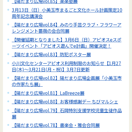
【陽だまり広場vol.85】楽楽塾展
3月13日（日）小美玉市まるごと文化ホール計画策定10
周年記念講演会
【陽だまり広場vol.84】みのり手芸クラブ・フラワーア
レンジメント薔薇の会合同展
【開催延期となりました】3月6日（日）アピオスeスポ
ーツイベント「アピオス遊んでe計画」開催決定！
【陽だまり広場vol.83】防犯ポスター展
小川文化センターアピオス利用制限のお知らせ【1月27
日(木)～3月21日(月・祝)】3月7日更新
【陽だまり広場vol.82】陽だまり広場企画展「小美玉市
の作家たち展」
【陽だまり広場vol.81】LaBreeze展
【陽だまり広場vol.80】お客様感謝デー ちびマルシェ
【陽だまり広場vol.79】石岡特別支援学校児童生徒作品
展
【陽だまり広場vol.78】書楽会・雅会合同展