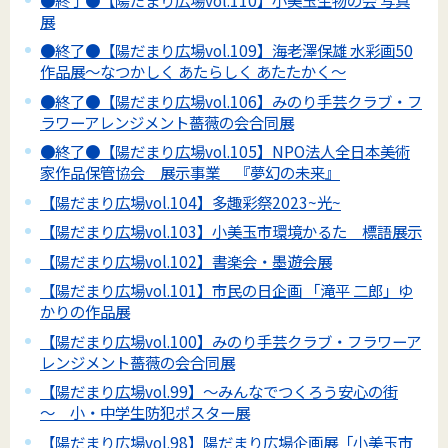
展
●終了●【陽だまり広場vol.109】海老澤保雄 水彩画50
作品展～なつかしく あたらしく あたたかく～
●終了●【陽だまり広場vol.106】みのり手芸クラブ・フ
ラワーアレンジメント薔薇の会合同展
●終了●【陽だまり広場vol.105】NPO法人全日本美術
家作品保管協会 展示事業 『夢幻の未来』
【陽だまり広場vol.104】多趣彩祭2023~光~
【陽だまり広場vol.103】小美玉市環境かるた 標語展示
【陽だまり広場vol.102】書楽会・墨遊会展
【陽だまり広場vol.101】市民の日企画 「滝平 二郎」ゆ
かりの作品展
【陽だまり広場vol.100】みのり手芸クラブ・フラワーア
レンジメント薔薇の会合同展
【陽だまり広場vol.99】～みんなでつくろう安心の街
～ 小・中学生防犯ポスター展
【陽だまり広場vol.98】陽だまり広場企画展「小美玉市