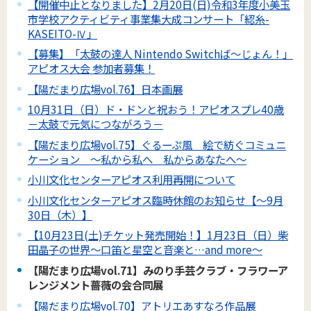
【開催中止となりました】2月20日(日)令和3年度小美玉
市学校アクティビティ事業集大成コンサート「綛糸-
KASEITO-Ⅳ」
【募集】「太鼓の達人 Nintendo Switchば～じょん！」
アピオス大会 参加者募集！
【陽だまり広場vol.76】日本画展
10月31日（日）ド・ドンと祝おう！アピオスプレ40歳
－太鼓で元気につながろう－
【陽だまり広場vol.75】ぐるーぷ風 絵で紡ぐコミュニ
ケーション ～私から私へ 私からあなたへ～
小川文化センターアピオス利用再開について
小川文化センターアピオス臨時休館のお知らせ【～9月
30日（木）】
【10月23日(土)チケット発売開始！】1月23日（日）柴
田晶子の世界～口笛と星空と音楽と…and more～
【陽だまり広場vol.71】みのり手芸クラブ・フラワーア
レンジメント薔薇の会合同展
【陽だまり広場vol.70】アトリエあすなろ作品展