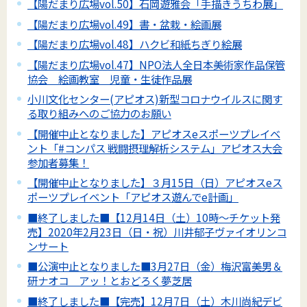
【陽だまり広場vol.50】石岡遊雅会「手描きうちわ展」
【陽だまり広場vol.49】書・盆栽・絵画展
【陽だまり広場vol.48】ハクビ和紙ちぎり絵展
【陽だまり広場vol.47】NPO法人全日本美術家作品保管
協会 絵画教室 児童・生徒作品展
小川文化センター(アピオス)新型コロナウイルスに関す
る取り組みへのご協力のお願い
【開催中止となりました】アピオスeスポーツプレイベ
ント「#コンパス 戦闘摂理解析システム」アピオス大会
参加者募集！
【開催中止となりました】３月15日（日）アピオスeス
ポーツプレイベント「アピオス遊んでe計画」
■終了しました■【12月14日（土）10時～チケット発
売】2020年2月23日（日・祝）川井郁子ヴァイオリンコ
ンサート
■公演中止となりました■3月27日（金）梅沢富美男＆
研ナオコ アッ！とおどろく夢芝居
■終了しました■【完売】12月7日（土）木川尚紀デビ