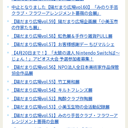
中止となりました【陽だまり広場vol.60】「みのり手芸
クラブ・フラワーアレンジメント薔薇の会展」
【陽だまり広場vol.59】陽だまり広場企画展「小美玉市
の作家たち展」
【陽だまり広場vol.58】虹色展＆手作り雑貨PULL展
【陽だまり広場vol.57】お客様感謝デー ちびマルシェ
【4月20日まで！】「太鼓の達人 Nintendo Switchば～
じょん！」アピオス大会 予選参加者募集！
【陽だまり広場vol.56】NPO法人全日本美術家作品保管
協会作品展
【陽だまり広場vol.55】竹工房和展
【陽だまり広場vol.54】キルトフレンズ展
【陽だまり広場vol.52】陶酔クラブ作陶展
【陽だまり広場vol.53】小美玉生物の会活動記録展
【陽だまり広場vol.51】みのり手芸クラブ・フラワーア
レンジメント薔薇の会展