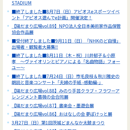
STADIUM
■終了しました■8月7日（日）アピオスeスポーツイベ
ント「アピオス遊んでe計画」開催決定！
【陽だまり広場vol.89】NPO法人全日本美術家作品保管
協会作品展
■受付終了しました■9月11日（日）「NHKのど自慢」
出場者・観覧者大募集‼
■終了しました■8月11日（木・祝）川井郁子＆小原
孝 ～ヴァイオリンとピアノによる「名曲物語」フォー
ユー～
■終了しました■7月24日（日）市毛良枝＆秋川雅史の
朗読と音楽コンサート「夫婦の手紙 -感動編-」
【陽だまり広場vol.88】みのり手芸クラブ・フラワーア
レンジメント薔薇の会合同展
【陽だまり広場vol.87】書楽会・墨遊会展
【陽だまり広場vol.86】おはなしの会 夢ぽけっと展
3月27日（日）第1回茨城どまんなか太鼓まつり