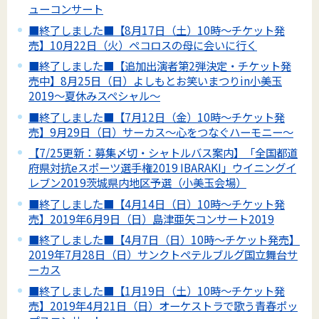
ューコンサート
■終了しました■【8月17日（土）10時～チケット発
売】10月22日（火）ペコロスの母に会いに行く
■終了しました■【追加出演者第2弾決定・チケット発
売中】8月25日（日）よしもとお笑いまつりin小美玉
2019～夏休みスペシャル～
■終了しました■【7月12日（金）10時～チケット発
売】9月29日（日）サーカス～心をつなぐハーモニー～
【7/25更新：募集〆切・シャトルバス案内】「全国都道
府県対抗eスポーツ選手権2019 IBARAKI」ウイニングイ
レブン2019茨城県内地区予選（小美玉会場）
■終了しました■【4月14日（日）10時～チケット発
売】2019年6月9日（日）島津亜矢コンサート2019
■終了しました■【4月7日（日）10時～チケット発売】
2019年7月28日（日）サンクトペテルブルグ国立舞台サ
ーカス
■終了しました■【1月19日（土）10時～チケット発
売】2019年4月21日（日）オーケストラで歌う青春ポッ