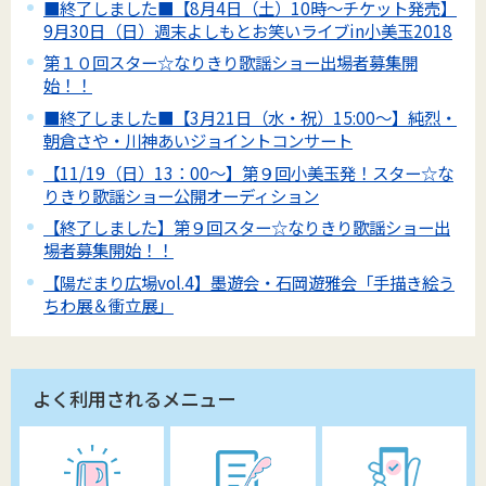
■終了しました■【8月4日（土）10時～チケット発売】
9月30日（日）週末よしもとお笑いライブin小美玉2018
第１０回スター☆なりきり歌謡ショー出場者募集開
始！！
■終了しました■【3月21日（水・祝）15:00～】純烈・
朝倉さや・川神あいジョイントコンサート
【11/19（日）13：00～】第９回小美玉発！スター☆な
りきり歌謡ショー公開オーディション
【終了しました】第９回スター☆なりきり歌謡ショー出
場者募集開始！！
【陽だまり広場vol.4】墨遊会・石岡遊雅会「手描き絵う
ちわ展＆衝立展」
よく利用されるメニュー