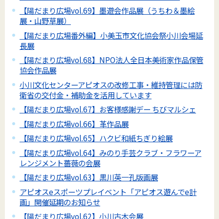
【陽だまり広場vol.69】墨遊会作品展（うちわ＆墨絵
展・山野草展）
【陽だまり広場番外編】小美玉市文化協会祭小川会場延
長展
【陽だまり広場vol.68】NPO法人全日本美術家作品保管
協会作品展
小川文化センターアピオスの改修工事・維持管理には防
衛省の交付金・補助金を活用しています
【陽だまり広場vol.67】お客様感謝デー ちびマルシェ
【陽だまり広場vol.66】革作品展
【陽だまり広場vol.65】ハクビ和紙ちぎり絵展
【陽だまり広場vol.64】みのり手芸クラブ・フラワーア
レンジメント薔薇の会展
【陽だまり広場vol.63】黒川英一孔版画展
アピオスeスポーツプレイベント「アピオス遊んでe計
画」開催延期のお知らせ
【陽だまり広場vol.62】小川古木会展