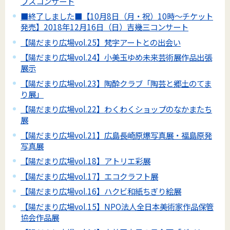
プスコンサート
■終了しました■【10月8日（月・祝）10時～チケット
発売】2018年12月16日（日）吉幾三コンサート
【陽だまり広場vol.25】梵字アートとの出会い
【陽だまり広場vol.24】小美玉ゆめ未来芸術展作品出張
展示
【陽だまり広場vol.23】陶酔クラブ「陶芸と郷土のてま
り展」
【陽だまり広場vol.22】わくわくショップのなかまたち
展
【陽だまり広場vol.21】広島長崎原爆写真展・福島原発
写真展
【陽だまり広場vol.18】アトリエ彩展
【陽だまり広場vol.17】エコクラフト展
【陽だまり広場vol.16】ハクビ和紙ちぎり絵展
【陽だまり広場vol.15】NPO法人全日本美術家作品保管
協会作品展