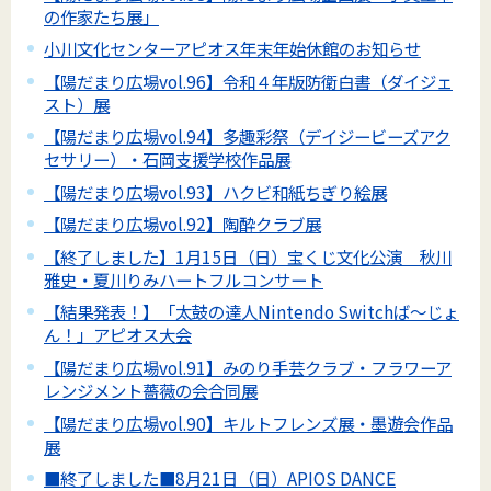
の作家たち展」
小川文化センターアピオス年末年始休館のお知らせ
【陽だまり広場vol.96】令和４年版防衛白書（ダイジェ
スト）展
【陽だまり広場vol.94】多趣彩祭（デイジービーズアク
セサリー）・石岡支援学校作品展
【陽だまり広場vol.93】ハクビ和紙ちぎり絵展
【陽だまり広場vol.92】陶酔クラブ展
【終了しました】1月15日（日）宝くじ文化公演 秋川
雅史・夏川りみハートフルコンサート
【結果発表！】「太鼓の達人Nintendo Switchば～じょ
ん！」アピオス大会
【陽だまり広場vol.91】みのり手芸クラブ・フラワーア
レンジメント薔薇の会合同展
【陽だまり広場vol.90】キルトフレンズ展・墨遊会作品
展
■終了しました■8月21日（日）APIOS DANCE