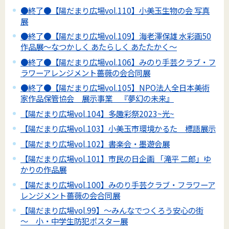
●終了●【陽だまり広場vol.110】小美玉生物の会 写真
展
●終了●【陽だまり広場vol.109】海老澤保雄 水彩画50
作品展～なつかしく あたらしく あたたかく～
●終了●【陽だまり広場vol.106】みのり手芸クラブ・フ
ラワーアレンジメント薔薇の会合同展
●終了●【陽だまり広場vol.105】NPO法人全日本美術
家作品保管協会 展示事業 『夢幻の未来』
【陽だまり広場vol.104】多趣彩祭2023~光~
【陽だまり広場vol.103】小美玉市環境かるた 標語展示
【陽だまり広場vol.102】書楽会・墨遊会展
【陽だまり広場vol.101】市民の日企画 「滝平 二郎」ゆ
かりの作品展
【陽だまり広場vol.100】みのり手芸クラブ・フラワーア
レンジメント薔薇の会合同展
【陽だまり広場vol.99】～みんなでつくろう安心の街
～ 小・中学生防犯ポスター展