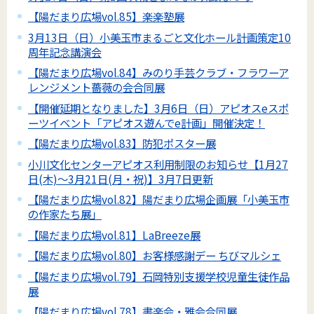
【陽だまり広場vol.85】楽楽塾展
3月13日（日）小美玉市まるごと文化ホール計画策定10
周年記念講演会
【陽だまり広場vol.84】みのり手芸クラブ・フラワーア
レンジメント薔薇の会合同展
【開催延期となりました】3月6日（日）アピオスeスポ
ーツイベント「アピオス遊んでe計画」開催決定！
【陽だまり広場vol.83】防犯ポスター展
小川文化センターアピオス利用制限のお知らせ【1月27
日(木)～3月21日(月・祝)】3月7日更新
【陽だまり広場vol.82】陽だまり広場企画展「小美玉市
の作家たち展」
【陽だまり広場vol.81】LaBreeze展
【陽だまり広場vol.80】お客様感謝デー ちびマルシェ
【陽だまり広場vol.79】石岡特別支援学校児童生徒作品
展
【陽だまり広場vol.78】書楽会・雅会合同展