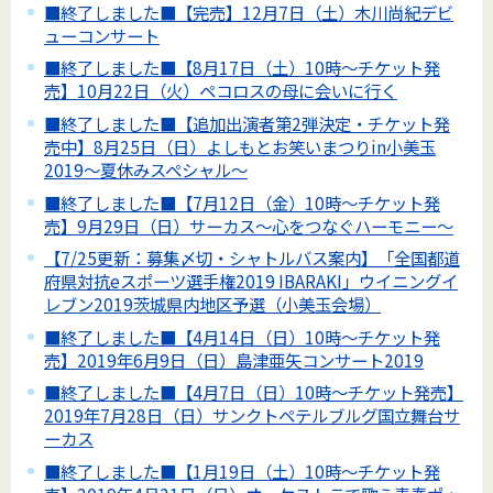
■終了しました■【完売】12月7日（土）木川尚紀デビ
ューコンサート
■終了しました■【8月17日（土）10時～チケット発
売】10月22日（火）ペコロスの母に会いに行く
■終了しました■【追加出演者第2弾決定・チケット発
売中】8月25日（日）よしもとお笑いまつりin小美玉
2019～夏休みスペシャル～
■終了しました■【7月12日（金）10時～チケット発
売】9月29日（日）サーカス～心をつなぐハーモニー～
【7/25更新：募集〆切・シャトルバス案内】「全国都道
府県対抗eスポーツ選手権2019 IBARAKI」ウイニングイ
レブン2019茨城県内地区予選（小美玉会場）
■終了しました■【4月14日（日）10時～チケット発
売】2019年6月9日（日）島津亜矢コンサート2019
■終了しました■【4月7日（日）10時～チケット発売】
2019年7月28日（日）サンクトペテルブルグ国立舞台サ
ーカス
■終了しました■【1月19日（土）10時～チケット発