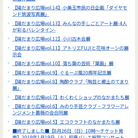
【陽だまり広場vol.14】小美玉市民の日企画「ダイヤモ
ンド筑波写真展」
【陽だまり広場vol.13】みんなの手しごとアート展-4人
が彩るバレンタイン-
【陽だまり広場vol.12】小川古木会展
【陽だまり広場vol.11】アトリエFUJIと花咲オーシの展
示会
【陽だまり広場vol.10】落ち葉の芸術「葉画」展
【陽だまり広場vol.9】ぐるーぷ風20周年記念展
【陽だまり広場vol.8】陶酔クラブ「陶芸と郷土のてまり
展」
【陽だまり広場vol.7】わくわくショップのなかまたち展
【陽だまり広場vol.6】みのり手芸クラブ・フラワーアレ
ンジメント薔薇の会合同展
【陽だまり広場vol.5】エコクラフトのなかまたち展
■終了しました■【8月26日（日）10時～チケット発
売】2019年1月19日（土）初春バレエ祝賀コンサート