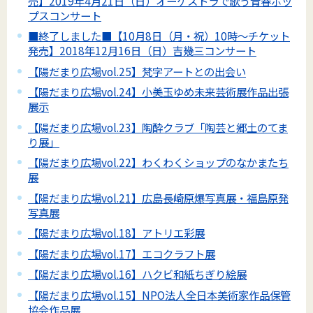
売】2019年4月21日（日）オーケストラで歌う青春ポッ
プスコンサート
■終了しました■【10月8日（月・祝）10時～チケット
発売】2018年12月16日（日）吉幾三コンサート
【陽だまり広場vol.25】梵字アートとの出会い
【陽だまり広場vol.24】小美玉ゆめ未来芸術展作品出張
展示
【陽だまり広場vol.23】陶酔クラブ「陶芸と郷土のてま
り展」
【陽だまり広場vol.22】わくわくショップのなかまたち
展
【陽だまり広場vol.21】広島長崎原爆写真展・福島原発
写真展
【陽だまり広場vol.18】アトリエ彩展
【陽だまり広場vol.17】エコクラフト展
【陽だまり広場vol.16】ハクビ和紙ちぎり絵展
【陽だまり広場vol.15】NPO法人全日本美術家作品保管
協会作品展