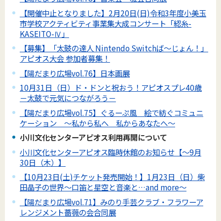
【開催中止となりました】2月20日(日)令和3年度小美玉
市学校アクティビティ事業集大成コンサート「綛糸-
KASEITO-Ⅳ」
【募集】「太鼓の達人 Nintendo Switchば～じょん！」
アピオス大会 参加者募集！
【陽だまり広場vol.76】日本画展
10月31日（日）ド・ドンと祝おう！アピオスプレ40歳
－太鼓で元気につながろう－
【陽だまり広場vol.75】ぐるーぷ風 絵で紡ぐコミュニ
ケーション ～私から私へ 私からあなたへ～
小川文化センターアピオス利用再開について
小川文化センターアピオス臨時休館のお知らせ【～9月
30日（木）】
【10月23日(土)チケット発売開始！】1月23日（日）柴
田晶子の世界～口笛と星空と音楽と…and more～
【陽だまり広場vol.71】みのり手芸クラブ・フラワーア
レンジメント薔薇の会合同展