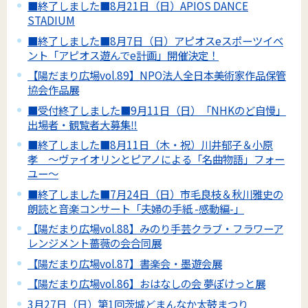
■終了しました■8月21日（日）APIOS DANCE
STADIUM
■終了しました■8月7日（日）アピオスeスポーツイベ
ント「アピオス遊んでe計画」開催決定！
【陽だまり広場vol.89】NPO法人全日本美術家作品保管
協会作品展
■受付終了しました■9月11日（日）「NHKのど自慢」
出場者・観覧者大募集‼
■終了しました■8月11日（木・祝）川井郁子＆小原
孝 ～ヴァイオリンとピアノによる「名曲物語」フォー
ユー～
■終了しました■7月24日（日）市毛良枝＆秋川雅史の
朗読と音楽コンサート「夫婦の手紙 -感動編-」
【陽だまり広場vol.88】みのり手芸クラブ・フラワーア
レンジメント薔薇の会合同展
【陽だまり広場vol.87】書楽会・墨遊会展
【陽だまり広場vol.86】おはなしの会 夢ぽけっと展
3月27日（日）第1回茨城どまんなか太鼓まつり