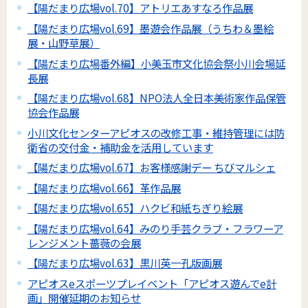
【陽だまり広場vol.70】アトリエあすなろ作品展
【陽だまり広場vol.69】墨遊会作品展（うちわ＆墨絵
展・山野草展）
【陽だまり広場番外編】小美玉市文化協会祭小川会場延
長展
【陽だまり広場vol.68】NPO法人全日本美術家作品保管
協会作品展
小川文化センターアピオスの改修工事・維持管理には防
衛省の交付金・補助金を活用しています
【陽だまり広場vol.67】お客様感謝デー ちびマルシェ
【陽だまり広場vol.66】革作品展
【陽だまり広場vol.65】ハクビ和紙ちぎり絵展
【陽だまり広場vol.64】みのり手芸クラブ・フラワーア
レンジメント薔薇の会展
【陽だまり広場vol.63】黒川英一孔版画展
アピオスeスポーツプレイベント「アピオス遊んでe計
画」開催延期のお知らせ