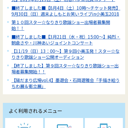
■終了しました■【8月4日（土）10時～チケット発売】
9月30日（日）週末よしもとお笑いライブin小美玉2018
第１０回スター☆なりきり歌謡ショー出場者募集開
始！！
■終了しました■【3月21日（水・祝）15:00～】純烈・
朝倉さや・川神あいジョイントコンサート
【11/19（日）13：00～】第９回小美玉発！スター☆な
りきり歌謡ショー公開オーディション
【終了しました】第９回スター☆なりきり歌謡ショー出
場者募集開始！！
【陽だまり広場vol.4】墨遊会・石岡遊雅会「手描き絵う
ちわ展＆衝立展」
よく利用されるメニュー