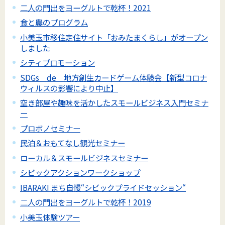
二人の門出をヨーグルトで乾杯！2021
食と農のプログラム
小美玉市移住定住サイト「おみたまくらし」がオープン
しました
シティプロモーション
SDGs de 地方創生カードゲーム体験会【新型コロナ
ウィルスの影響により中止】
空き部屋や趣味を活かしたスモールビジネス入門セミナ
ー
プロボノセミナー
民泊＆おもてなし観光セミナー
ローカル＆スモールビジネスセミナー
シビックアクションワークショップ
IBARAKI まち自慢“シビックプライドセッション“
二人の門出をヨーグルトで乾杯！2019
小美玉体験ツアー