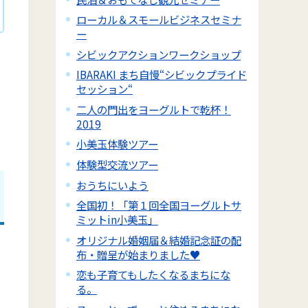
ローカル＆スモールビジネスセミナ
ー
シビックアクションワークショップ
IBARAKI まち自慢“シビックプライド
セッション“
二人の門出をヨーグルトで乾杯！
2019
小美玉体験ツアー
体験型交流ツアー
おうちにいよう
全国初！「第１回全国ヨーグルトサ
ミットin小美玉」
オリジナル婚姻届＆結婚記念証の配
布・贈呈が始まりました♥
恋も子育てもしたくなるまちにな
る。