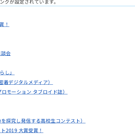
ンクが設定されています。
賞！
懇談会
らし」
超地元密着デジタルメディア）
ティプロモーション タブロイド誌）
力を探究し発信する高校生コンテスト）
2019 大賞受賞！