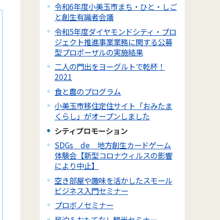
令和6年度小美玉市まち・ひと・しご
と創生有識者会議
令和5年度ダイヤモンドシティ・プロ
ジェクト推進事業業務に関する公募
型プロポーザルの実施結果
二人の門出をヨーグルトで乾杯！
2021
食と農のプログラム
小美玉市移住定住サイト「おみたま
くらし」がオープンしました
シティプロモーション
SDGs de 地方創生カードゲーム
体験会【新型コロナウィルスの影響
により中止】
空き部屋や趣味を活かしたスモール
ビジネス入門セミナー
プロボノセミナー
民泊＆おもてなし観光セミナー