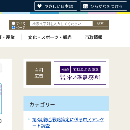
やさしい日本語
ひらがなをつける
すべて
ページ
PDF
ID
事・産業
文化・スポーツ・観光
市政情報
有料
広告
カテゴリー
第3期総合戦略策定に係る市民アンケ
8
ート調査