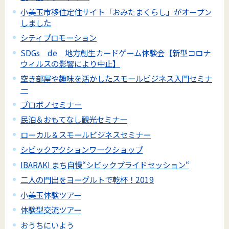
小美玉市移住定住サイト「おみたまくらし」がオープン
しました
シティプロモーション
SDGs de 地方創生カードゲーム体験会【新型コロナ
ウィルスの影響により中止】
空き部屋や趣味を活かしたスモールビジネス入門セミナ
ー
プロボノセミナー
民泊＆おもてなし観光セミナー
ローカル＆スモールビジネスセミナー
シビックアクションワークショップ
IBARAKI まち自慢“シビックプライドセッション“
二人の門出をヨーグルトで乾杯！2019
小美玉体験ツアー
体験型交流ツアー
おうちにいよう