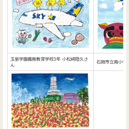
玉里学園義務教育学校3年 小松﨑陸久さ
石岡市立南小学校
ん