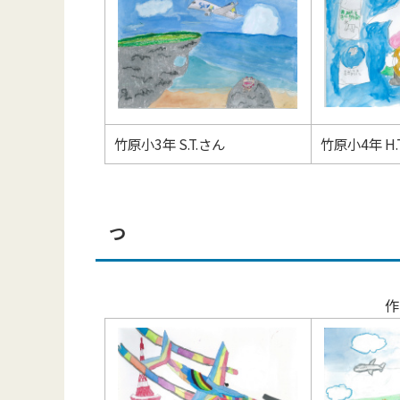
竹原小3年 S.T.さん
竹原小4年 H.
つ
作