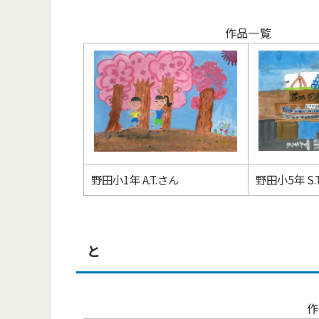
作品一覧
野田小1年 A.T.さん
野田小5年 S.
と
作