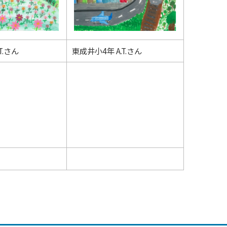
T.さん
東成井小4年 A.T.さん