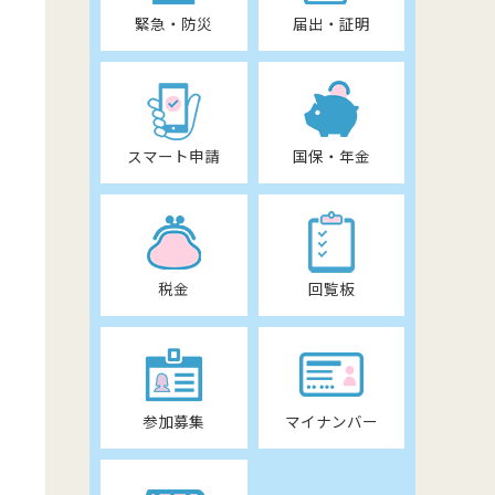
緊急・防災
届出・証明
スマート申請
国保・年金
税金
回覧板
参加募集
マイナンバー