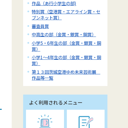
作品（あ行小学生の部)
特別賞（空港賞・エアライン賞・セ
ブンネット賞）
審査員賞
中高生の部（金賞・銀賞・銅賞）
小学5・6年生の部（金賞・銀賞・銅
賞）
小学1～4年生の部（金賞・銀賞・銅
賞）
第１３回茨城空港ゆめ未来芸術展
作品等一覧
よく利用されるメニュー