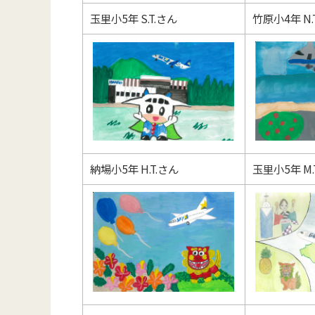
玉里小5年 S.T.さん
竹原小4年 N.
納場小5年 H.T.さん
玉里小5年 M.