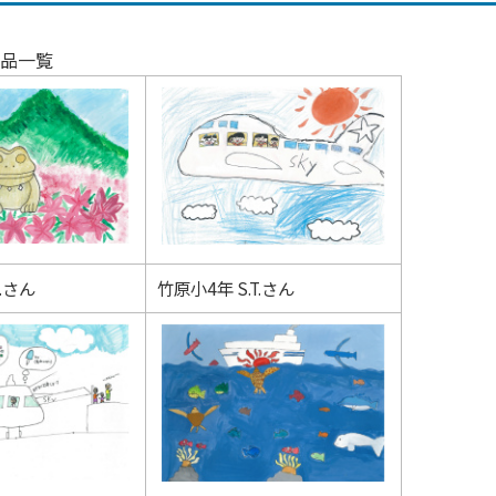
品一覧
T.さん
竹原小4年 S.T.さん