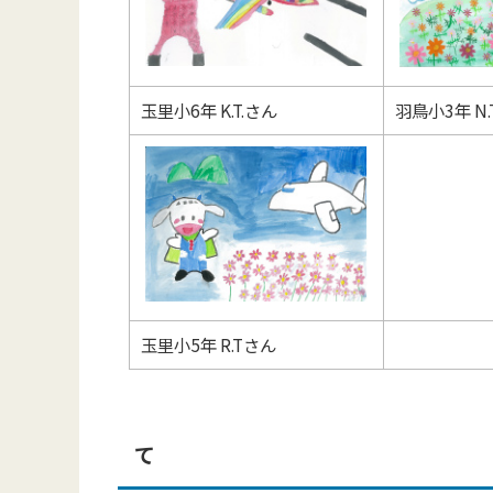
玉里小6年 K.T.さん
羽鳥小3年 N.
玉里小5年 R.Tさん
て