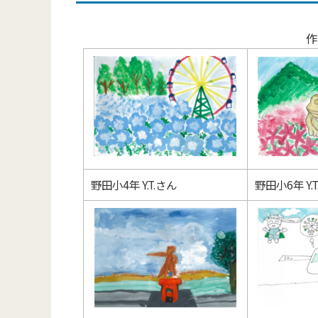
作
野田小4年 Y.T.さん
野田小6年 Y.