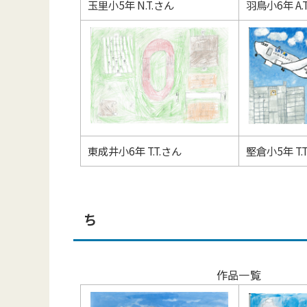
玉里小5年 N.T.さん
羽鳥小6年 A.
東成井小6年 T.T.さん
堅倉小5年 T.
ち
作品一覧