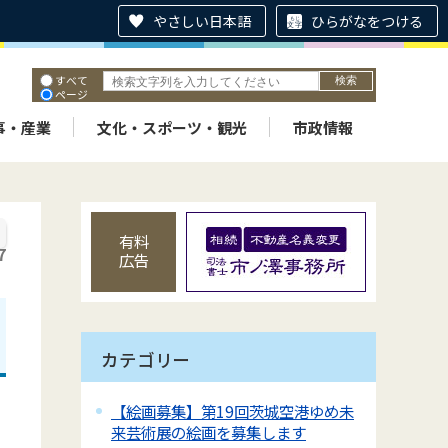
やさしい日本語
ひらがなをつける
すべて
ページ
PDF
ID
事・産業
文化・スポーツ・観光
市政情報
有料
7
広告
カテゴリー
【絵画募集】第19回茨城空港ゆめ未
来芸術展の絵画を募集します