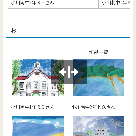
小川南中2年 K.E.さん
小川北中1年 M.E
お
作品一覧
小川南中1年 R.O.さん
小川南中2年 K.O.さん
小