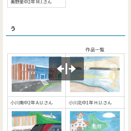
美野里中2年 M.I.さん
う
作品一覧
小川南中2年 A.U.さん
小川北中1年 H.U.さん
小