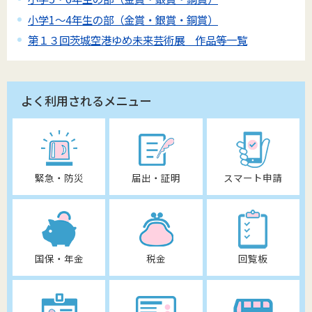
小学1～4年生の部（金賞・銀賞・銅賞）
第１３回茨城空港ゆめ未来芸術展 作品等一覧
よく利用されるメニュー
緊急・防災
届出・証明
スマート申請
国保・年金
税金
回覧板