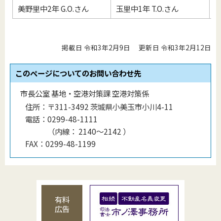
美野里中2年 G.O.さん
玉里中1年 T.O.さん
小
掲載日 令和3年2月9日
更新日 令和3年2月12日
このページについてのお問い合わせ先
市長公室 基地・空港対策課 空港対策係
住所：
〒311-3492 茨城県小美玉市小川4-11
電話：
0299-48-1111
（
内線
：
2140〜2142
）
FAX：
0299-48-1199
有料
広告