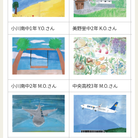
小川南中1年 Y.O.さん
美野里中2年 K.O.さん
小
小川南中2年 M.O.さん
中央高校3年 M.O.さん
美