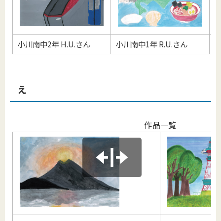
小川南中2年 H.U.さん
小川南中1年 R.U.さん
美
え
作品一覧