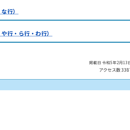
・な行）
・や行・ら行・わ行）
掲載日 令和5年2月13
アクセス数
338