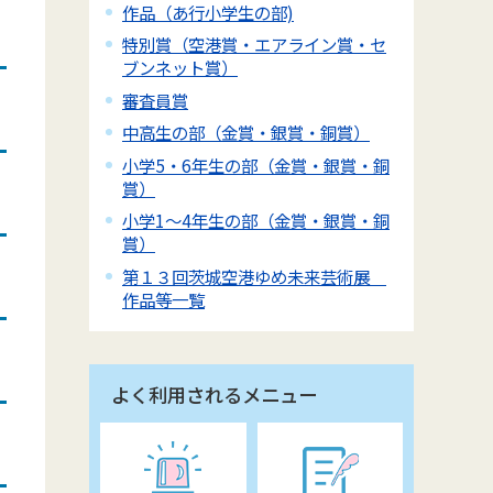
作品（あ行小学生の部)
特別賞（空港賞・エアライン賞・セ
ブンネット賞）
審査員賞
中高生の部（金賞・銀賞・銅賞）
小学5・6年生の部（金賞・銀賞・銅
賞）
小学1～4年生の部（金賞・銀賞・銅
賞）
第１３回茨城空港ゆめ未来芸術展
作品等一覧
よく利用されるメニュー