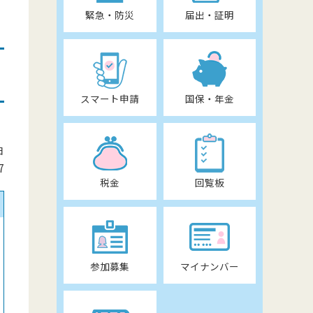
緊急・防災
届出・証明
スマート申請
国保・年金
日
7
税金
回覧板
参加募集
マイナンバー