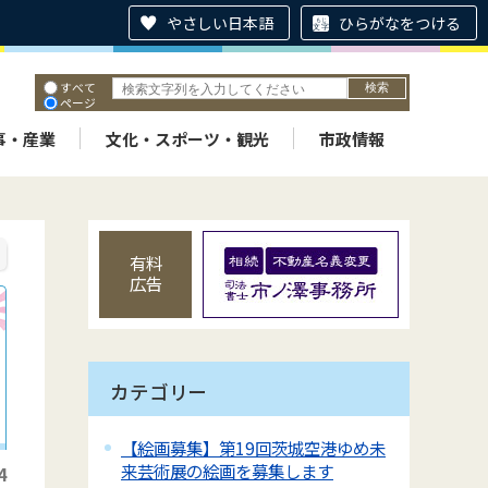
やさしい日本語
ひらがなをつける
すべて
ページ
PDF
ID
事・産業
文化・スポーツ・観光
市政情報
有料
広告
カテゴリー
【絵画募集】第19回茨城空港ゆめ未
来芸術展の絵画を募集します
4