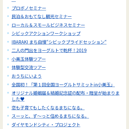
プロボノセミナー
民泊＆おもてなし観光セミナー
ローカル＆スモールビジネスセミナー
シビックアクションワークショップ
IBARAKI まち自慢“シビックプライドセッション“
二人の門出をヨーグルトで乾杯！2019
小美玉体験ツアー
体験型交流ツアー
おうちにいよう
全国初！「第１回全国ヨーグルトサミットin小美玉」
オリジナル婚姻届＆結婚記念証の配布・贈呈が始まりま
した♥
恋も子育てもしたくなるまちになる。
スーッと、ず～っと住めるまちになる。
ダイヤモンドシティ・プロジェクト