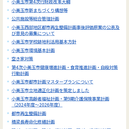
小美玉市第4次行財政改革大綱
小美玉市新まちづくり構想等
公共施設等総合管理計画
小美玉西部地区都市再生整備計画事後評価原案の公表及
び意見の募集について
小美玉市学校跡地利活用基本方針
小美玉市環境基本計画
空き家対策
第4次小美玉市健康増進計画・食育推進計画・自殺対策
行動計画
小美玉市都市計画マスタープランについて
小美玉市立地適正化計画を策定しました
小美玉市高齢者福祉計画・第9期介護保険事業計画
（2024年度～2026年度）
都市再生整備計画
橋梁長寿命化修繕計画