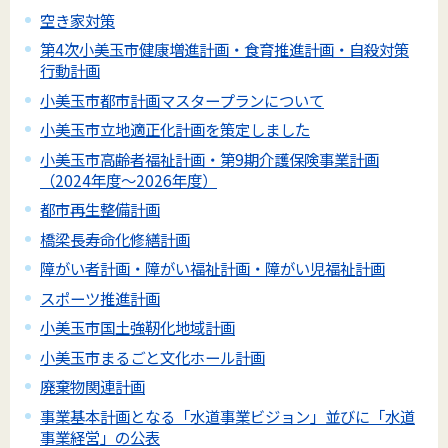
空き家対策
第4次小美玉市健康増進計画・食育推進計画・自殺対策
行動計画
小美玉市都市計画マスタープランについて
小美玉市立地適正化計画を策定しました
小美玉市高齢者福祉計画・第9期介護保険事業計画
（2024年度～2026年度）
都市再生整備計画
橋梁長寿命化修繕計画
障がい者計画・障がい福祉計画・障がい児福祉計画
スポーツ推進計画
小美玉市国土強靭化地域計画
小美玉市まるごと文化ホール計画
廃棄物関連計画
事業基本計画となる「水道事業ビジョン」並びに「水道
事業経営」の公表