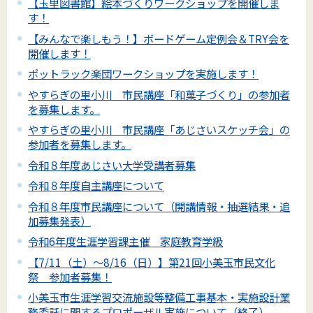
【玉里図書館】絵本づくりワークショップを開催しま
す！
【みんなで楽しもう！】ボードゲーム定例会＆TRY会を
開催します！
ポットラック楽団ワークショップを実施します！
やすらぎの里小川 市民講座「和菓子づくり」の参加者
を募集します。
やすらぎの里小川 市民講座「あじさいスケッチ会」の
参加者を募集します。
令和８年度あじさい大学受講者募集
令和８年度自主講座について
令和８年度市民講座について（開講情報・抽選結果・追
加募集発表）
令和6年度生涯学習課主催 家庭教育学級
【7/11（土）～8/16（日）】第21回小美玉市民文化
祭 参加者募集！
小美玉市生涯学習交流施設等整備工事基本・実施設計業
務委託に関するプロポーザル実施について（終了）