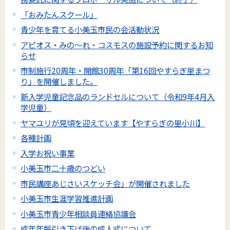
「おみたんスクール」
青少年を育てる小美玉市民の会活動状況
アピオス・みの～れ・コスモスの施設予約に関するお知
らせ
市制施行20周年・開館30周年「第16回やすらぎ里まつ
り」を開催しました。
新入学児童記念品のランドセルについて（令和9年4月入
学児童）
ヤマユリが見頃を迎えています【やすらぎの里小川】
各種計画
入学お祝い事業
小美玉市二十歳のつどい
市民講座あじさいスケッチ会」が開催されました
小美玉市生涯学習推進計画
小美玉市青少年相談員連絡協議会
成年年齢引き下げ後の成人式について