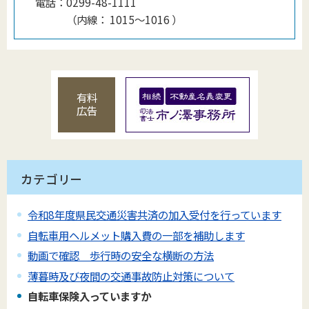
電話：
0299-48-1111
（
内線
：
1015〜1016
）
有料
広告
カテゴリー
令和8年度県民交通災害共済の加入受付を行っています
自転車用ヘルメット購入費の一部を補助します
動画で確認 歩行時の安全な横断の方法
薄暮時及び夜間の交通事故防止対策について
自転車保険入っていますか