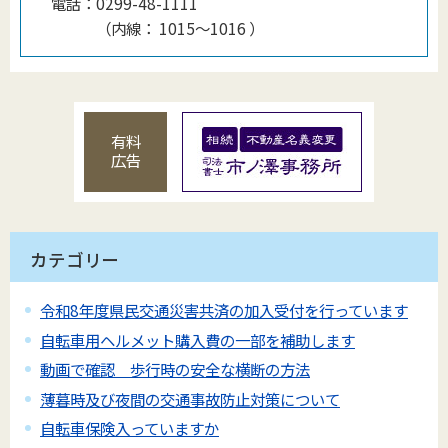
電話：
0299-48-1111
（
内線
：
1015〜1016
）
有料
広告
カテゴリー
令和8年度県民交通災害共済の加入受付を行っています
自転車用ヘルメット購入費の一部を補助します
動画で確認 歩行時の安全な横断の方法
薄暮時及び夜間の交通事故防止対策について
自転車保険入っていますか