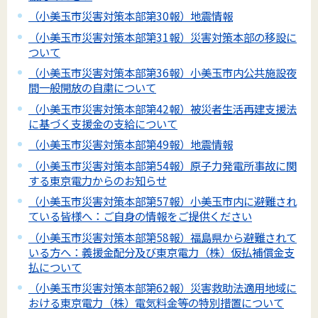
（小美玉市災害対策本部第30報）地震情報
（小美玉市災害対策本部第31報）災害対策本部の移設に
ついて
（小美玉市災害対策本部第36報）小美玉市内公共施設夜
間一般開放の自粛について
（小美玉市災害対策本部第42報）被災者生活再建支援法
に基づく支援金の支給について
（小美玉市災害対策本部第49報）地震情報
（小美玉市災害対策本部第54報）原子力発電所事故に関
する東京電力からのお知らせ
（小美玉市災害対策本部第57報）小美玉市内に避難され
ている皆様へ：ご自身の情報をご提供ください
（小美玉市災害対策本部第58報）福島県から避難されて
いる方へ：義援金配分及び東京電力（株）仮払補償金支
払について
（小美玉市災害対策本部第62報）災害救助法適用地域に
おける東京電力（株）電気料金等の特別措置について