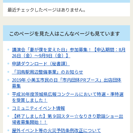
最近チェックしたページはありません。
このページを見た人はこんなページも見ています
講演会「妻が僕を変えた日」参加募集！【申込期間：8月
26日（金）～9月9日（金）】
申請ダウンロード（秘書課）
「羽鳥駅周辺整備事業」のお知らせ
2019年 小美玉市民の日「市内団体PRブース」出店団体
募集
平成30年度茨城県広報コンクールにおいて特選・準特選
を受賞しました！
コミュニティイベント情報
【終了しました】第９回スター☆なりきり歌謡ショー出
場者募集開始！！
屋外イベント等の火災予防条例改正について