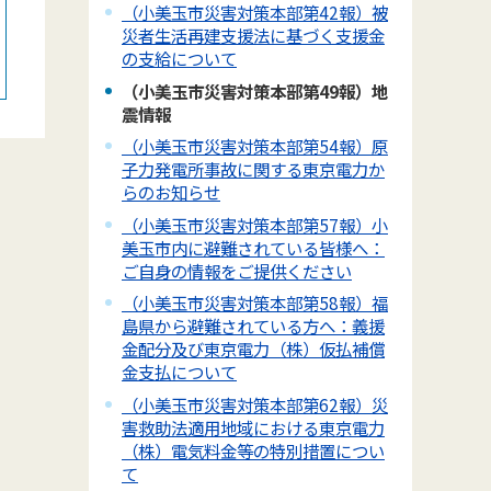
（小美玉市災害対策本部第42報）被
災者生活再建支援法に基づく支援金
の支給について
（小美玉市災害対策本部第49報）地
震情報
（小美玉市災害対策本部第54報）原
子力発電所事故に関する東京電力か
らのお知らせ
（小美玉市災害対策本部第57報）小
美玉市内に避難されている皆様へ：
ご自身の情報をご提供ください
（小美玉市災害対策本部第58報）福
島県から避難されている方へ：義援
金配分及び東京電力（株）仮払補償
金支払について
（小美玉市災害対策本部第62報）災
害救助法適用地域における東京電力
（株）電気料金等の特別措置につい
て