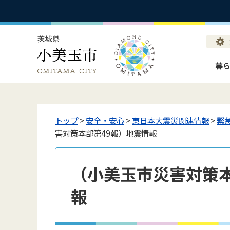
暮
トップ
>
安全・安心
>
東日本大震災関連情報
>
緊
害対策本部第49報）地震情報
（小美玉市災害対策本
報