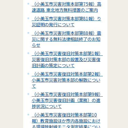
（小美玉市災害対策本部第75報）高
速道路 東北地方無料措置のご案内
（小美玉市災害対策本部第81報）り
災証明の発行について
（小美玉市災害対策本部第88報）震
災に関する無料法律相談終了のお知
らせ
（小美玉市災害復旧対策本部第1報）
災害復旧対策本部の設置及び災害復
旧計画の策定について
（小美玉市災害復旧対策本部第2報）
小美玉市災害対策本部の解散につい
て
（小美玉市災害復旧対策本部第9報）
小美玉市災害復旧計画（業務）の進
捗状況について
（小美玉市災害復旧対策本部第10
報）教育施設ほか市内各施設におけ
る環境放射線モニタ測定結果につい