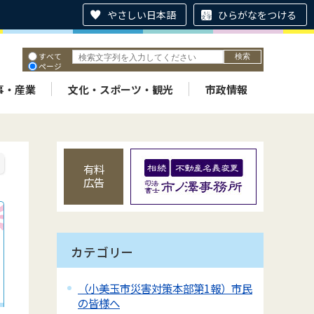
やさしい日本語
ひらがなをつける
すべて
ページ
PDF
ID
事・産業
文化・スポーツ・観光
市政情報
有料
広告
カテゴリー
（小美玉市災害対策本部第1報）市民
の皆様へ