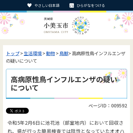
やさしい日本語
ひらがなをつける
トップ
>
生活環境
>
動物
>
鳥獣
> 高病原性鳥インフルエンザ
の疑いについて
高病原性鳥インフルエンザの疑い
について
ページID：009592
令和5年2月6日に池花池（部室地内）において回収さ
れ、県が行った簡易検査では陰性となっていたオオハ