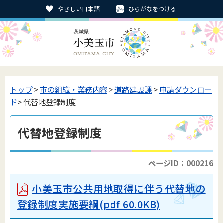
やさしい日本語
ひらがなをつける
トップ
>
市の組織・業務内容
>
道路建設課
>
申請ダウンロー
ド
> 代替地登録制度
代替地登録制度
ページID：000216
小美玉市公共用地取得に伴う代替地の
登録制度実施要綱
(pdf 60.0KB)