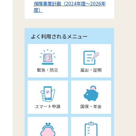
保険事業計画（2024年度～2026年
度）
よく利用されるメニュー
緊急・防災
届出・証明
スマート申請
国保・年金