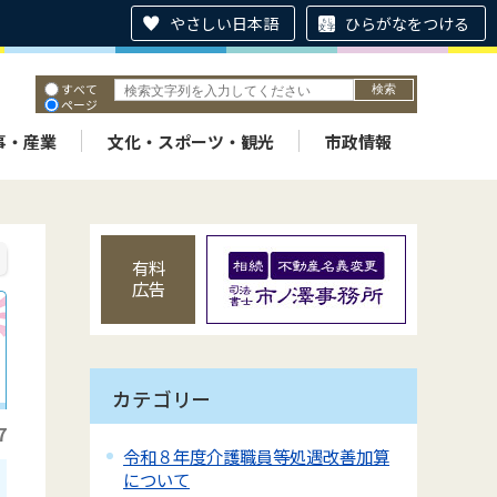
やさしい日本語
ひらがなをつける
すべて
ページ
PDF
ID
事・産業
文化・スポーツ・観光
市政情報
有料
広告
カテゴリー
7
令和８年度介護職員等処遇改善加算
について