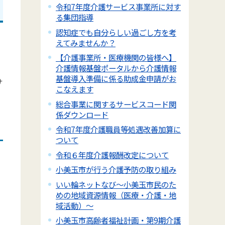
令和7年度介護サービス事業所に対す
る集団指導
認知症でも自分らしい過ごし方を考
えてみませんか？
【介護事業所・医療機関の皆様へ】
。
介護情報基盤ポータルから介護情報
基盤導入準備に係る助成金申請がお
サ
こなえます
総合事業に関するサービスコード関
係ダウンロード
令和7年度介護職員等処遇改善加算に
ついて
令和６年度介護報酬改定について
小美玉市が行う介護予防の取り組み
いい輪ネットなび～小美玉市民のた
めの地域資源情報（医療・介護・地
域活動）～
小美玉市高齢者福祉計画・第9期介護