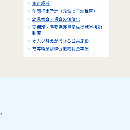
策定趣旨
年間行事予定（元気っ子幼稚園）
幼児教育・保育の無償化
要保護・準要保護児童生徒就学援助
制度
オムツ替えができる公共施設
高等職業訓練促進給付金事業
ィ