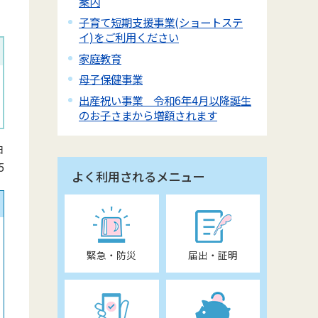
案内
子育て短期支援事業(ショートステ
イ)をご利用ください
家庭教育
母子保健事業
出産祝い事業 令和6年4月以降誕生
のお子さまから増額されます
日
5
よく利用されるメニュー
緊急・防災
届出・証明