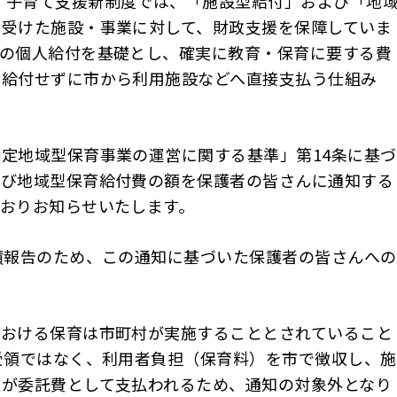
・子育て支援新制度では、「施設型給付」および「地
を受けた施設・事業に対して、財政支援を保障していま
への個人給付を基礎とし、確実に教育・保育に要する費
接給付せずに市から利用施設などへ直接支払う仕組み
特定地域型保育事業の運営に関する基準」第
14
条に基づ
よび地域型保育給付費の額を保護者の皆さんに通知する
おりお知らせいたします。
績報告のため、この通知に基づいた保護者の皆さんへの
における保育は市町村が実施することとされていること
受領ではなく、利用者負担（保育料）を市で徴収し、施
額が委託費として支払われるため、通知の対象外となり