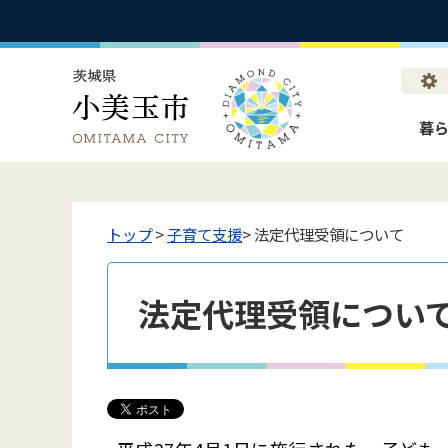
暮
トップ
>
子育て支援
> 法定代理受領について
法定代理受領につい