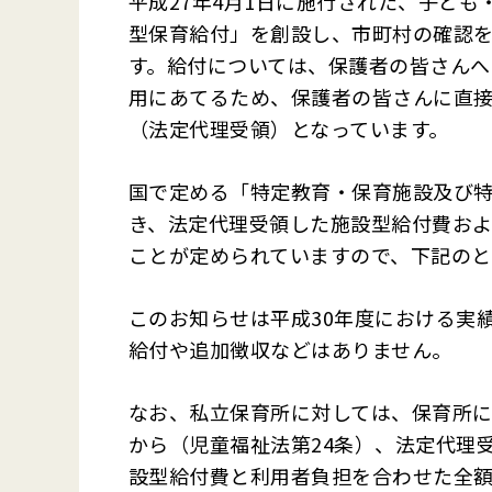
平成
27
年
4
月
1
日に施行された、子ども
型保育給付」を創設し、市町村の確認
す。給付については、保護者の皆さん
用にあてるため、保護者の皆さんに直
（法定代理受領）となっています。
国で定める「特定教育・保育施設及び
き、法定代理受領した施設型給付費お
ことが定められていますので、下記のと
このお知らせは平成30
年度における実
給付や追加徴収などはありません。
なお、私立保育所に対しては、保育所
から（児童福祉法第
24
条）、法定代理
設型給付費と利用者負担を合わせた全