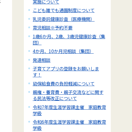
域
実施について
こども誰でも通園制度について
乳児委託健康診査（医療機関）
育児相談※予約不要
1歳6か月、2歳、3歳児健康診査（集
団）
4か月、10か月児相談（集団）
発達相談
子育てアプリの登録をお願いしま
す！
幼保給食費の負担軽減について
親権・養育費・親子交流などに関す
る民法等改正について
令和7年度生涯学習課主催 家庭教育
学級
令和6年度生涯学習課主催 家庭教育
学級