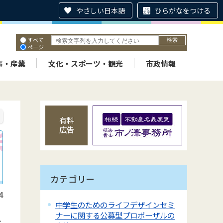
やさしい日本語
ひらがなをつける
すべて
ページ
PDF
ID
事・産業
文化・スポーツ・観光
市政情報
有料
広告
カテゴリー
4
中学生のためのライフデザインセミ
ナーに関する公募型プロポーザルの