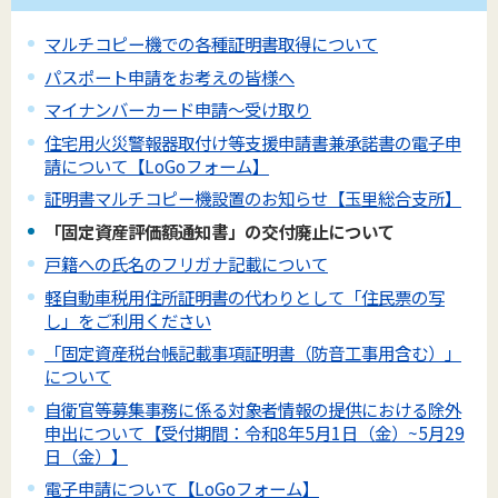
マルチコピー機での各種証明書取得について
パスポート申請をお考えの皆様へ
マイナンバーカード申請～受け取り
住宅用火災警報器取付け等支援申請書兼承諾書の電子申
請について【LoGoフォーム】
証明書マルチコピー機設置のお知らせ【玉里総合支所】
「固定資産評価額通知書」の交付廃止について
戸籍への氏名のフリガナ記載について
軽自動車税用住所証明書の代わりとして「住民票の写
し」をご利用ください
「固定資産税台帳記載事項証明書（防音工事用含む）」
について
自衛官等募集事務に係る対象者情報の提供における除外
申出について【受付期間：令和8年5月1日（金）~5月29
日（金）】
電子申請について【LoGoフォーム】