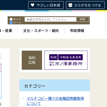
やさしい日本語
ひらがなをつける
すべて
ページ
PDF
ID
事・産業
文化・スポーツ・観光
市政情報
有料
広告
カテゴリー
マルチコピー機での各種証明書取得
について
5