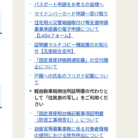
パスポート申請をお考えの皆様へ
マイナンバーカード申請～受け取り
住宅用火災警報器取付け等支援申請
書兼承諾書の電子申請について
【LoGoフォーム】
証明書マルチコピー機設置のお知ら
せ【玉里総合支所】
「固定資産評価額通知書」の交付廃
止について
戸籍への氏名のフリガナ記載につい
て
軽自動車税用住所証明書の代わりと
して「住民票の写し」をご利用くだ
さい
「固定資産税台帳記載事項証明書
（防音工事用含む）」について
自衛官等募集事務に係る対象者情報
の提供における除外申出について