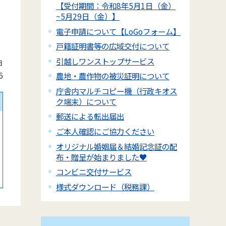
【受付期間：令和8年5月1日（金）
~5月29日（金）】
電子申請について【LoGoフォーム】
戸籍証明書等の広域交付について
引越しワンストップサービス
日
6
農地・農作物の被災証明について
庁舎内マルチコピー機（行政キオス
ク端末）について
郵送による転出届出
ご本人確認にご協力ください
オリジナル婚姻届＆結婚記念証の配
布・贈呈が始まりました♥
コンビニ交付サービス
様式ダウンロード（税務課）