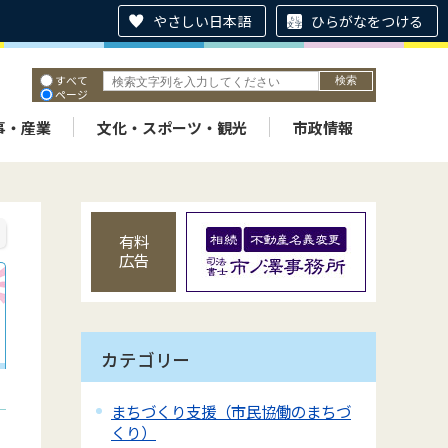
やさしい日本語
ひらがなをつける
すべて
ページ
PDF
ID
事・産業
文化・スポーツ・観光
市政情報
有料
広告
カテゴリー
まちづくり支援（市民協働のまちづ
くり）