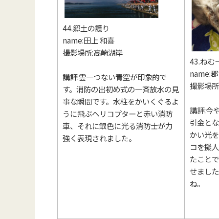
44.郷土の護り
name:田上 和喜
撮影場所:高崎湖岸
43.ね
name:
講評:雲一つない青空が印象的で
撮影場所
す。消防の出初め式の一斉放水の見
事な瞬間です。水柱をかいくぐるよ
講評:今
うに飛ぶヘリコプターと赤い消防
引金とな
車、それに銀色に光る消防士が力
かい光を
強く表現されました。
コを擬人
たことで
せました
ね。