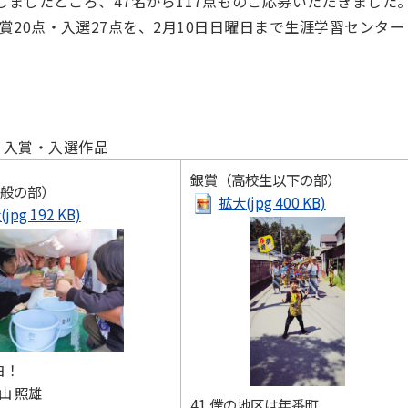
しましたところ、47名から117点ものご応募いただきました
20点・入選27点を、2月10日日曜日まで生涯学習センター
入賞・入選作品
銀賞（高校生以下の部）
般の部）
拡大
(jpg 400 KB)
jpg 192 KB)
ヨ！
西山 照雄
41.僕の地区は年番町