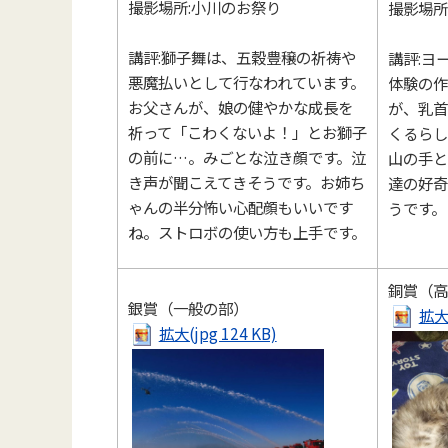
撮影場所:小川のお祭り
撮影場所
講評:獅子舞は、五穀豊穣の祈祷や
講評:ヨ
悪魔払いとして行なわれています。
体験の作
お父さんが、娘の健やかな成長を
が、乳首
祈って「こわくないよ！」とお獅子
くるらし
の前に…。みごとな泣き顔です。泣
山の手と
き声が聞こえてきそうです。お姉ち
達の好奇
ゃんの半分怖い心配顔もいいです
うです。
ね。ストロボの使い方も上手です。
銅賞（高
銀賞（一般の部）
拡大(
拡大(jpg 124 KB)