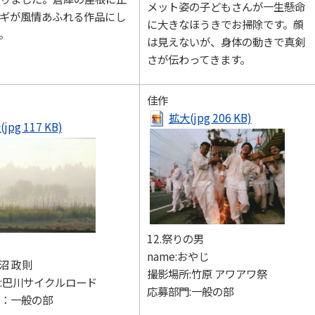
メット姿の子どもさんが一生懸命
ギが風情あふれる作品にし
に大きなほうきでお掃除です。顔
。
は見えないが、身体の動きで真剣
さが伝わってきます。
佳作
拡大(jpg 206 KB)
jpg 117 KB)
12.祭りの男
name:おやじ
長沼 政則
撮影場所:竹原 アワアワ祭
:巴川サイクルロード
応募部門:一般の部
：一般の部