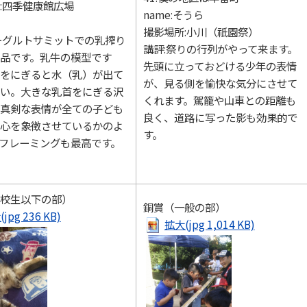
:四季健康館広場
name:そうら
撮影場所:小川（祇園祭）
ーグルトサミットでの乳搾り
講評:祭りの行列がやって来ます。
品です。乳牛の模型です
先頭に立っておどける少年の表情
をにぎると水（乳）が出て
が、見る側を愉快な気分にさせて
い。大きな乳首をにぎる沢
くれます。駕籠や山車との距離も
真剣な表情が全ての子ども
良く、道路に写った影も効果的で
心を象徴させているかのよ
す。
フレーミングも最高です。
校生以下の部）
銅賞（一般の部）
jpg 236 KB)
拡大(jpg 1,014 KB)