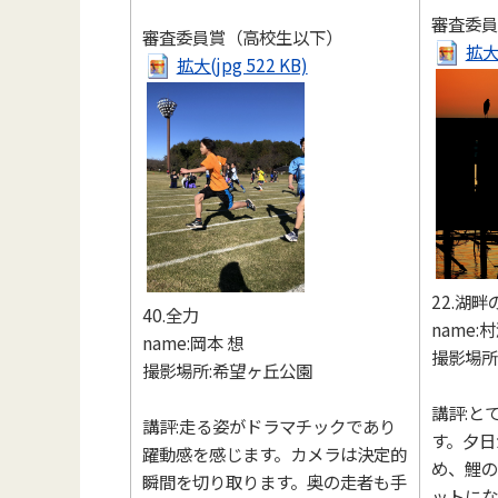
審査委員
審査委員賞（高校生以下）
拡大(
拡大(jpg 522 KB)
22.湖
40.全力
name:
name:岡本 想
撮影場所
撮影場所:希望ヶ丘公園
講評:と
講評:走る姿がドラマチックであり
す。夕日
躍動感を感じます。カメラは決定的
め、鯉の
瞬間を切り取ります。奥の走者も手
ットにな