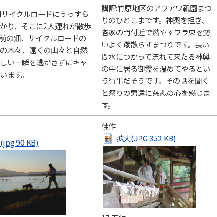
講評:竹原地区のアワアワ祇園まつ
川サイクルロードにうっすら
りのひとこまです。神輿を担ぎ、
かり、そこに2人連れが散歩
各家の門付近で燃やすワラ束を勢
前の畑、サイクルロードの
いよく蹴散らすまつりです。長い
の木々、遠くの山々と自然
間水につかって流れて来たる神輿
しい一瞬を逃がさずにキャ
の中に居る御霊を温めてやるとい
います。
う行事だそうです。その話を聞く
と祭りの男達に慈悲の心を感じま
す。
佳作
拡大(JPG 352 KB)
jpg 90 KB)