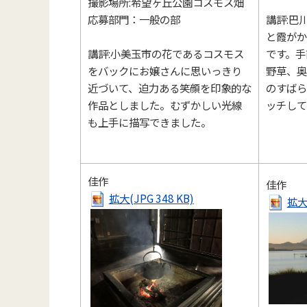
撮影場所:希望ヶ丘公園コスモス畑
講評:巴
応募部門：一般の部
と霞がか
です。手
講評:小美玉市の花であるコスモス
野草、奥
をバックにお嬢さんに思いっきり
のすばら
近づいて、迫力ある笑顔を印象的な
ッチして
作品としました。むずかしい光線
も上手に描写できました。
佳作
佳作
拡大(JPG 348 KB)
拡大(