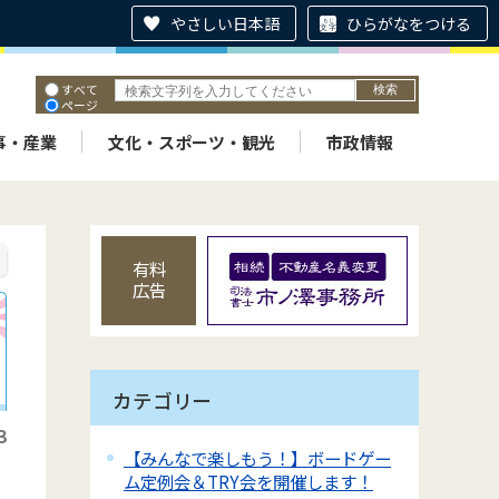
やさしい日本語
ひらがなをつける
すべて
ページ
PDF
ID
事・産業
文化・スポーツ・観光
市政情報
有料
広告
カテゴリー
3
【みんなで楽しもう！】ボードゲー
ム定例会＆TRY会を開催します！