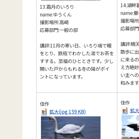
14.湖畔
13.霜月のいろり
name:
name:ゆうくん
撮影場所
撮影場所:高崎
応募部門
応募部門:一般の部
講評:晴
講評:11月の寒い日、いろり端で暖
散歩に出
をとり、鉄瓶でわかした湯でお茶を
に来るの
すする。至福のひとときです。少し
え方絶妙
開いた戸からもれる冬の陽がポイ
い主への
ントになっています。
和みます
佳作
佳作
拡大(
拡大(jpg 159 KB)