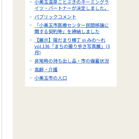
小美玉温泉ことぶきのネーミングラ
イツ・パートナーが決定しました。
パブリックコメント
「小美玉市医療センター民間移譲に
関する契約等」を締結しました
【展示】陽だまり横丁 in みの～れ
vol.136「まちの撮り歩き写真展」(3
月)
非常時の持ち出し品・市の備蓄状況
高齢・介護
小美玉市の人口