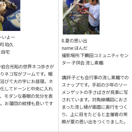
むーいよー
8.夏の思い出
郡司 珀久
name:ほんだ
:自宅
撮影場所:下鶴田コミュニティセン
ター 子供会 流し素麺
や岩合光昭の世界ネコ歩きが
りネコ写がブームです。暖
講評:子ども会行事の流し素麺での
浴びて大の字にお昼寝。ネ
スナップです。手前の少年のソー
化してドーンと中央に入れ
メンゲットの手さばきが見事に写
、モダンな春眠の気分を表
されています。対角線構図におさ
。お蒲団の紋様も良いです
まった流し樋が画面に奥行をつく
り、上に目をたどると主催者の笑
顔が夏の思い出をつくりました。