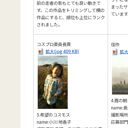
前の走者の影もとても良い動きで
まったサ
す。この作品をトリミングして横の
ています
作品にすると、順位も上位にランク
されました。
コスプロ委員長賞
佳作
拡大(jpg 409 KB)
拡大(
4.霞の朝
name:
撮影場所
5.希望のコスモス
応募部門
name:小川 地香子