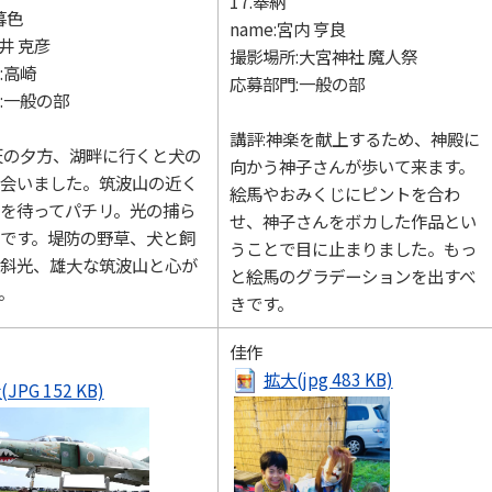
17.奉納
暮色
name:宮内 亨良
藤井 克彦
撮影場所:大宮神社 魔人祭
:高崎
応募部門:一般の部
:一般の部
講評:神楽を献上するため、神殿に
天の夕方、湖畔に行くと犬の
向かう神子さんが歩いて来ます。
会いました。筑波山の近く
絵馬やおみくじにピントを合わ
を待ってパチリ。光の捕ら
せ、神子さんをボカした作品とい
です。堤防の野草、犬と飼
うことで目に止まりました。もっ
斜光、雄大な筑波山と心が
と絵馬のグラデーションを出すべ
。
きです。
佳作
拡大(jpg 483 KB)
JPG 152 KB)