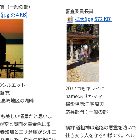
賞（一般の部）
審査委員長賞
jpg 334 KB)
拡大(jpg 572 KB)
畔のシルエット
20.いつもキレイに
村瀬 充
name:あすかママ
:高崎地区の湖畔
撮影場所:自宅周辺
応募部門：一般の部
ても美しい情景だと思いま
が空と湖面を黄金色に染
講評:道祖神は道路の悪霊を防いで
養殖場とエサ倉庫がシルエ
往き交う人を守る神様です。ヘル
りました。倉庫の屋根に止