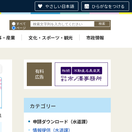
やさしい日本語
ひらがなをつける
すべて
ページ
PDF
ID
事・産業
文化・スポーツ・観光
市政情報
有料
広告
カテゴリー
1
申請ダウンロード（水道課）
情報提供（水道課）