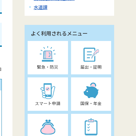
水道課
よく利用されるメニュー
緊急・防災
届出・証明
日
スマート申請
国保・年金