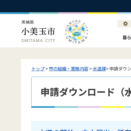
暮
トップ
>
市の組織・業務内容
>
水道課
> 申請ダウ
申請ダウンロード（