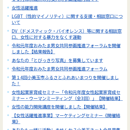
女性活躍推進
LGBT（性的マイノリティ）に関する支援・相談窓口につ
いて
DV（ドメスティック・バイオレンス）等に関する相談窓
口、女性に対する暴力をなくす運動
令和元年度おみたま男女共同参画推進フォーラムを開催
しました【結果報告】
あなたの「とびっきり写真」を募集しています
令和元年度おみたま男女共同参画推進フォーラム
第１4回小美玉市ふるさとふれあいまつりを開催しまし
た！
女性起業家育成セミナー「令和元年度女性起業家育成セ
ミナー・ウーマンミーティング（全3回）」【開催結果】
女性の能力開発講座を開催しました【開催結果】
【女性活躍推進事業】マーケティングセミナー《開催結
果》
あなたも一緒に活動しませんか？小美玉ネット会員募集