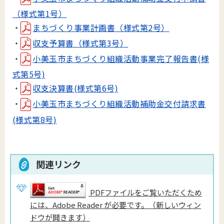
（様式第1号）
・
まちづくり事業計画書（様式第2号）
・
収支予算書（様式第3号）
・
小美玉市まちづくり組織活動事業完了報告書(様
式第5号)
・
収支決算書(様式第6号)
・
小美玉市まちづくり組織活動補助金交付請求書
(様式第8号)
関連リンク
PDFファイルをご覧いただくため
には、Adobe Reader が必要です。（新しいウィン
ドウが開きます）