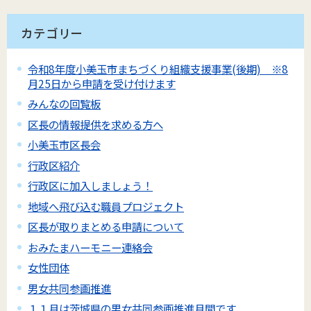
カテゴリー
令和8年度小美玉市まちづくり組織支援事業(後期) ※8
月25日から申請を受け付けます
みんなの回覧板
区長の情報提供を求める方へ
小美玉市区長会
行政区紹介
行政区に加入しましょう！
地域へ飛び込む職員プロジェクト
区長が取りまとめる申請について
おみたまハーモニー連絡会
女性団体
男女共同参画推進
１１月は茨城県の男女共同参画推進月間です