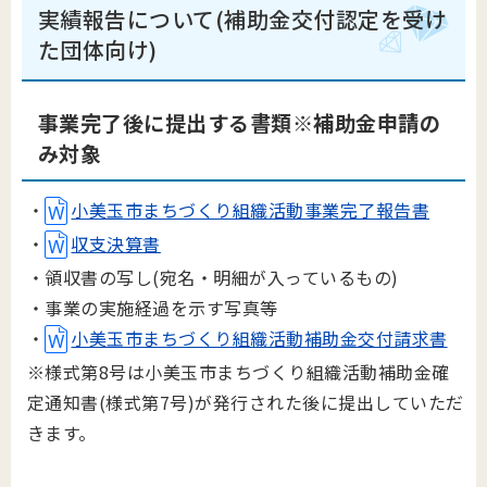
実績報告について(補助金交付認定を受け
た団体向け)
事業完了後に提出する書類※補助金申請の
み対象
・
小美玉市まちづくり組織活動事業完了報告書
・
収支決算書
・領収書の写し(宛名・明細が入っているもの)
・事業の実施経過を示す写真等
・
小美玉市まちづくり組織活動補助金交付請求書
※様式第8号は
小美玉市まちづくり
組織活動補助金確
定通知書
(
様式第
7
号
)
が発行された後に提出していただ
きます。